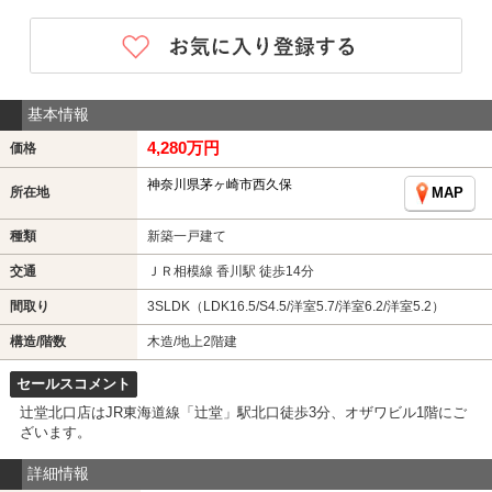
基本情報
4,280万円
価格
神奈川県茅ヶ崎市西久保
所在地
MAP
種類
新築一戸建て
交通
ＪＲ相模線 香川駅 徒歩14分
間取り
3SLDK（LDK16.5/S4.5/洋室5.7/洋室6.2/洋室5.2）
構造/階数
木造/地上2階建
セールスコメント
辻堂北口店はJR東海道線「辻堂」駅北口徒歩3分、オザワビル1階にご
ざいます。
詳細情報