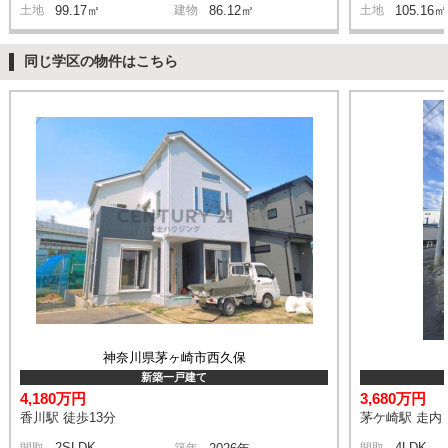
土地
99.17㎡
建物
86.12㎡
土地
105.16㎡
同じ学区の物件はこちら
神奈川県茅ヶ崎市西久保
新築一戸建て
4,180万円
3,680万円
香川駅 徒歩13分
茅ケ崎駅 走内 
2SLDK
4LDK