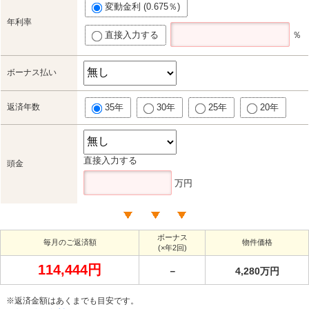
変動金利 (0.675％)
年利率
直接入力する
％
ボーナス払い
返済年数
35年
30年
25年
20年
直接入力する
頭金
万円
ボーナス
毎月のご返済額
物件価格
(×年2回)
114,444円
－
4,280万円
※返済金額はあくまでも目安です。