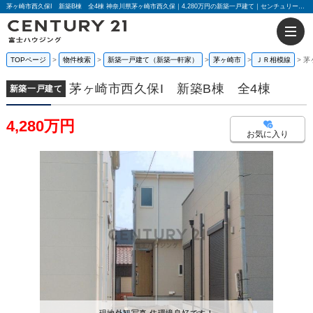
茅ヶ崎市西久保I 新築B棟 全4棟 神奈川県茅ヶ崎市西久保｜4,280万円の新築一戸建て｜センチュリー21富士ハウジング
TOPページ
物件検索
新築一戸建て（新築一軒家）
茅ヶ崎市
ＪＲ相模線
茅
茅ヶ崎市西久保I 新築B棟 全4棟
新築一戸建て
4,280万円
お気に入り