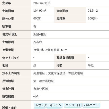
完成年
2026年7月築
104.99m²
91.5m
2
土地面積
建物面積
60(%)
200(%)
建ぺい率
容積率
駐車場
有
現況/引渡し
新築/相談
土地権利
所有権
接道状況
接道: 北 公道 道路幅: 53ｍ
-
-
セットバック
私道負担面積
地目
畑
地勢
平坦
法令上の制限
高度地区；文化財保護法；準防火地域
用途地域
第一種住居地域
都市計画
市街化区域
取引態様
仲介
カウンターキッチン
コンロ三口
バルコニー
設備・条件