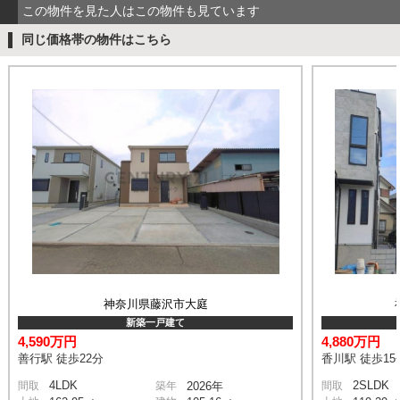
この物件を見た人はこの物件も見ています
同じ価格帯の物件はこちら
神奈川県藤沢市大庭
新築一戸建て
4,590万円
4,880万円
善行駅 徒歩22分
香川駅 徒歩15
4LDK
2SLDK
間取
築年
2026年
間取