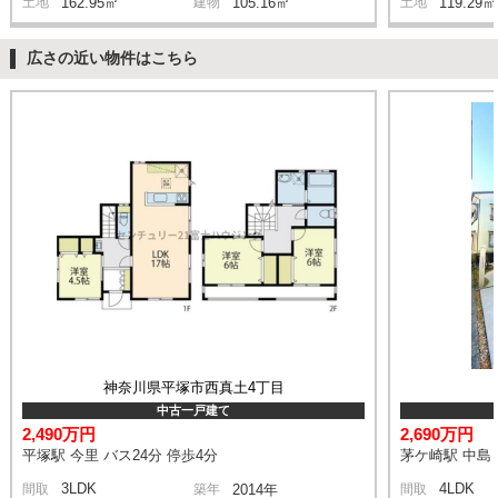
土地
162.95㎡
建物
105.16㎡
土地
119.29㎡
広さの近い物件はこちら
神奈川県平塚市西真土4丁目
中古一戸建て
2,490万円
2,690万円
平塚駅 今里 バス24分 停歩4分
茅ケ崎駅 中島 
3LDK
4LDK
間取
築年
2014年
間取