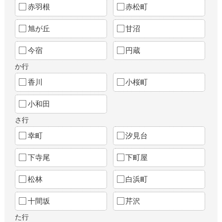
赤羽根
赤松町
旭が丘
甘沼
今宿
円蔵
か行
香川
小桜町
小和田
さ行
幸町
汐見台
下寺尾
下町屋
松林
白浜町
十間坂
芹沢
た行