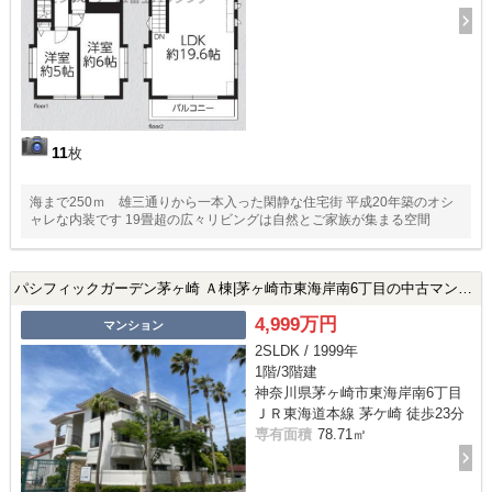
11
枚
海まで250ｍ 雄三通りから一本入った閑静な住宅街 平成20年築のオシ
ャレな内装です 19畳超の広々リビングは自然とご家族が集まる空間
パシフィックガーデン茅ヶ崎 Ａ棟|茅ヶ崎市東海岸南6丁目の中古マンション
4,999万円
マンション
2SLDK / 1999年
1階/3階建
神奈川県茅ヶ崎市東海岸南6丁目
ＪＲ東海道本線 茅ケ崎 徒歩23分
専有面積
78.71㎡