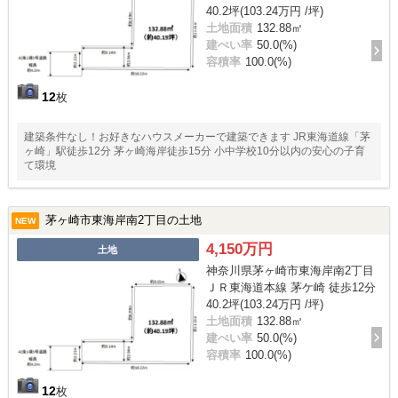
40.2坪(103.24万円 /坪)
土地面積
132.88㎡
建ぺい率
50.0(%)
容積率
100.0(%)
12
枚
建築条件なし！お好きなハウスメーカーで建築できます JR東海道線「茅
ヶ崎」駅徒歩12分 茅ヶ崎海岸徒歩15分 小中学校10分以内の安心の子育
て環境
茅ヶ崎市東海岸南2丁目の土地
NEW
4,150万円
土地
神奈川県茅ヶ崎市東海岸南2丁目
ＪＲ東海道本線 茅ケ崎 徒歩12分
40.2坪(103.24万円 /坪)
土地面積
132.88㎡
建ぺい率
50.0(%)
容積率
100.0(%)
12
枚