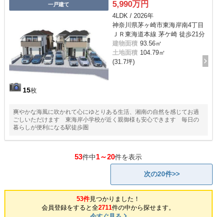
5,990万円
一戸建て
4LDK / 2026年
神奈川県茅ヶ崎市東海岸南4丁目
ＪＲ東海道本線 茅ケ崎 徒歩21分
建物面積
93.56㎡
土地面積
104.79㎡
(31.7坪)
15
枚
爽やかな海風に吹かれて心にゆとりある生活、湘南の自然を感じてお過
ごしいただけます 東海岸小学校が近く親御様も安心できます 毎日の
暮らしが便利になる駅徒歩圏
53
1～20
件中
件を表示
次の20件>>
53件
見つかりました！
会員登録をすると全
2711
件の中から探せます。
今すぐ見る