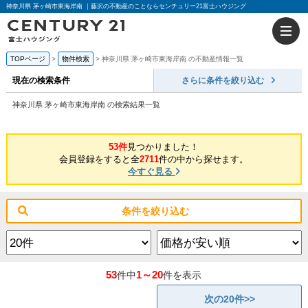
神奈川県 茅ヶ崎市東海岸南 ｜藤沢の不動産のことならセンチュリー21富士ハウジング
TOPページ
物件検索
神奈川県 茅ヶ崎市東海岸南 の不動産情報一覧
現在の検索条件
さらに条件を絞り込む
神奈川県 茅ヶ崎市東海岸南 の検索結果一覧
53件
見つかりました！
会員登録をすると全
2711
件の中から探せます。
今すぐ見る
条件を絞り込む
53
1～20
件中
件を表示
次の20件>>