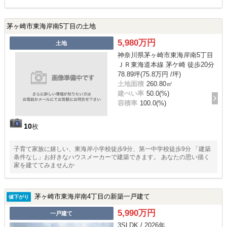
茅ヶ崎市東海岸南5丁目の土地
5,980万円
土地
神奈川県茅ヶ崎市東海岸南5丁目
ＪＲ東海道本線 茅ケ崎 徒歩20分
78.89坪(75.8万円 /坪)
土地面積
260.80㎡
建ぺい率
50.0(%)
容積率
100.0(%)
10
枚
子育て家族に嬉しい、東海岸小学校徒歩9分、第一中学校徒歩9分 「建築
条件なし」お好きなハウスメーカーで建築できます。 あなたの思い描く
家を建ててみませんか
茅ヶ崎市東海岸南4丁目の新築一戸建て
値下がり
5,990万円
一戸建て
3SLDK / 2026年