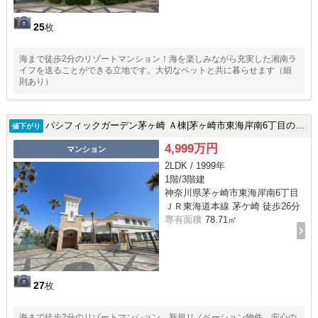
25
枚
海まで徒歩2分のリゾートマンション！海を楽しみながら充実した湘南ラ
イフを送ることができる立地です。大切なペットと共に暮らせます（細
則あり）
パシフィックガーデン茅ヶ崎 Ａ棟|茅ヶ崎市東海岸南6丁目の中古マンション
値下がり
4,999万円
マンション
2LDK / 1999年
1階/3階建
神奈川県茅ヶ崎市東海岸南6丁目
ＪＲ東海道本線 茅ケ崎 徒歩26分
専有面積
78.71㎡
27
枚
海まで徒歩2分のリゾートマンション 新規リノベーション物件、安心の