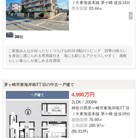
ＪＲ東海道本線 茅ケ崎 徒歩14分
専有面積
83.44㎡
36
枚
ご家族みんながゆったりくつろげる約18.8帖のリビング 四季の移ろい
を身近に感じられる専用庭付き 海にも駅にもアクセスしやすく、湘南
らしい暮らしが楽しめる住環境
茅ヶ崎市東海岸南3丁目の中古一戸建て
4,990万円
一戸建て
2LDK / 2008年
神奈川県茅ヶ崎市東海岸南3丁目
ＪＲ東海道本線 茅ケ崎 徒歩18分
建物面積
76.89㎡
土地面積
286.97㎡
(86.81坪)