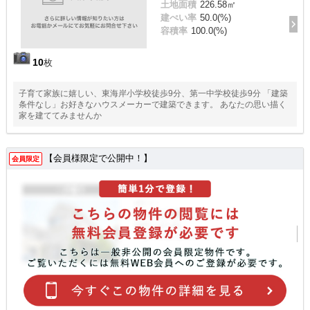
土地面積
226.58㎡
建ぺい率
50.0(%)
容積率
100.0(%)
10
枚
子育て家族に嬉しい、東海岸小学校徒歩9分、第一中学校徒歩9分 「建築
条件なし」お好きなハウスメーカーで建築できます。 あなたの思い描く
家を建ててみませんか
【会員様限定で公開中！】
会員限定