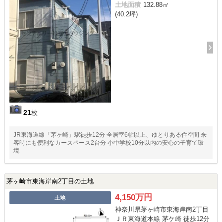
土地面積
132.88㎡
(40.2坪)
21
枚
JR東海道線「茅ヶ崎」駅徒歩12分 全居室6帖以上、ゆとりある住空間 来
客時にも便利なカースペース2台分 小中学校10分以内の安心の子育て環
境
茅ヶ崎市東海岸南2丁目の土地
4,150万円
土地
神奈川県茅ヶ崎市東海岸南2丁目
ＪＲ東海道本線 茅ケ崎 徒歩12分