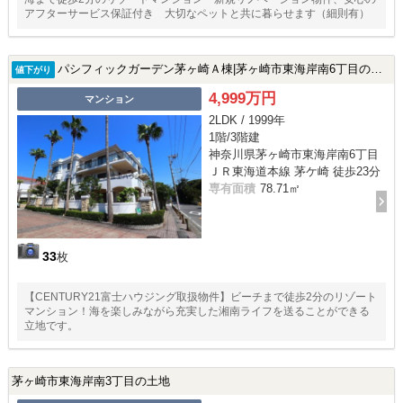
アフターサービス保証付き 大切なペットと共に暮らせます（細則有）
パシフィックガーデン茅ヶ崎Ａ棟|茅ヶ崎市東海岸南6丁目の中古マンション
値下がり
4,999万円
マンション
2LDK / 1999年
1階/3階建
神奈川県茅ヶ崎市東海岸南6丁目
ＪＲ東海道本線 茅ケ崎 徒歩23分
専有面積
78.71㎡
33
枚
【CENTURY21富士ハウジング取扱物件】ビーチまで徒歩2分のリゾート
マンション！海を楽しみながら充実した湘南ライフを送ることができる
立地です。
茅ヶ崎市東海岸南3丁目の土地