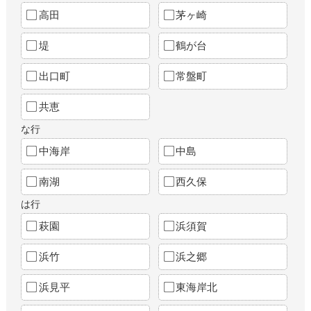
高田
茅ヶ崎
堤
鶴が台
出口町
常盤町
共恵
な行
中海岸
中島
南湖
西久保
は行
萩園
浜須賀
浜竹
浜之郷
浜見平
東海岸北