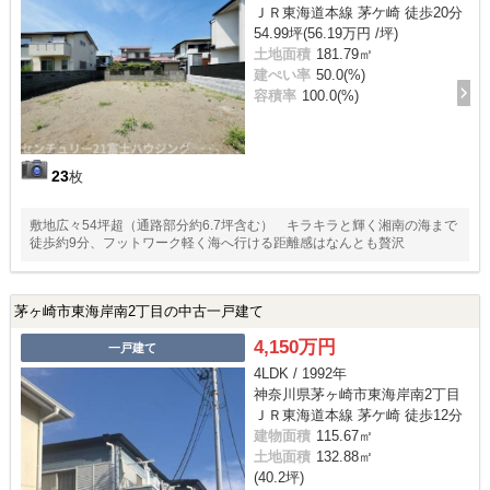
ＪＲ東海道本線 茅ケ崎 徒歩20分
54.99坪(56.19万円 /坪)
土地面積
181.79㎡
建ぺい率
50.0(%)
容積率
100.0(%)
23
枚
敷地広々54坪超（通路部分約6.7坪含む） キラキラと輝く湘南の海まで
徒歩約9分、フットワーク軽く海へ行ける距離感はなんとも贅沢
茅ヶ崎市東海岸南2丁目の中古一戸建て
4,150万円
一戸建て
4LDK / 1992年
神奈川県茅ヶ崎市東海岸南2丁目
ＪＲ東海道本線 茅ケ崎 徒歩12分
建物面積
115.67㎡
土地面積
132.88㎡
(40.2坪)