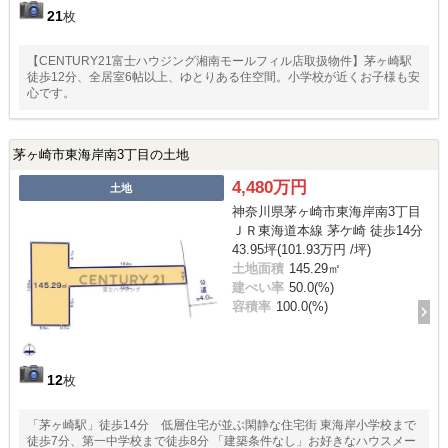
21
枚
【CENTURY21富士ハウジング湘南モールフィル店取扱物件】茅ヶ崎駅
徒歩12分、全居室6帖以上、ゆとりある住空間。小学校が近くお子様も安
心です。
茅ヶ崎市東海岸南3丁目の土地
4,480万円
土地
神奈川県茅ヶ崎市東海岸南3丁目
ＪＲ東海道本線 茅ケ崎 徒歩14分
43.95坪(101.93万円 /坪)
土地面積
145.29㎡
建ぺい率
50.0(%)
容積率
100.0(%)
12
枚
「茅ヶ崎駅」徒歩14分 低層住宅が並ぶ閑静な住宅街 東海岸小学校まで
徒歩7分、第一中学校まで徒歩8分 「建築条件なし」お好きなハウスメー