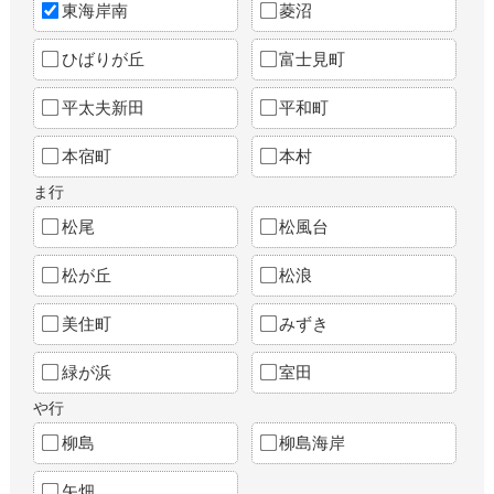
東海岸南
菱沼
ひばりが丘
富士見町
平太夫新田
平和町
本宿町
本村
ま行
松尾
松風台
松が丘
松浪
美住町
みずき
緑が浜
室田
や行
柳島
柳島海岸
矢畑