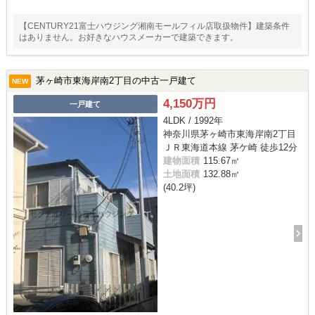
【CENTURY21富士ハウジング湘南モールフィル店取扱物件】建築条件
はありません。お好きなハウスメーカーで建築できます。
茅ヶ崎市東海岸南2丁目の中古一戸建て
NEW
4,150万円
一戸建て
4LDK / 1992年
神奈川県茅ヶ崎市東海岸南2丁目
ＪＲ東海道本線 茅ケ崎 徒歩12分
建物面積
115.67㎡
土地面積
132.88㎡
(40.2坪)