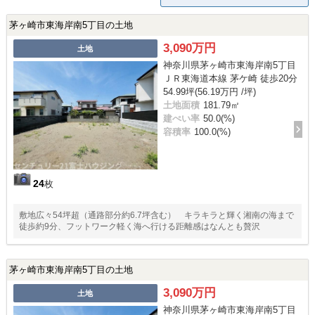
茅ヶ崎市東海岸南5丁目の土地
3,090万円
土地
神奈川県茅ヶ崎市東海岸南5丁目
ＪＲ東海道本線 茅ケ崎 徒歩20分
54.99坪(56.19万円 /坪)
土地面積
181.79㎡
建ぺい率
50.0(%)
容積率
100.0(%)
24
枚
敷地広々54坪超（通路部分約6.7坪含む） キラキラと輝く湘南の海まで
徒歩約9分、フットワーク軽く海へ行ける距離感はなんとも贅沢
茅ヶ崎市東海岸南5丁目の土地
3,090万円
土地
神奈川県茅ヶ崎市東海岸南5丁目