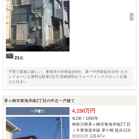
21
枚
子育て家族に嬉しい、東海岸小学校徒歩9分、第一中学校徒歩10分 セカ
ンドカーにも便利な駐車2台可 収納便利なウォークインクロゼットを備
えた住まい
茅ヶ崎市東海岸南2丁目の中古一戸建て
4,150万円
一戸建て
4LDK / 1992年
神奈川県茅ヶ崎市東海岸南2丁目
ＪＲ東海道本線 茅ケ崎 徒歩12分
建物面積
115.67㎡