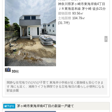
神奈川県茅ヶ崎市東海岸南4丁目
ＪＲ東海道本線 茅ケ崎 徒歩21分
建物面積
93.56㎡
土地面積
104.79㎡
(31.7坪)
33
枚
閑静な住宅地でのびのび子育て 東海岸小学校が近く親御様も安心できま
す 海にも近く、湘南ライフを満喫できる立地 毎日の暮らしが便利になる
駅徒歩圏
茅ヶ崎市東海岸南4丁目の新築一戸建て
値下がり