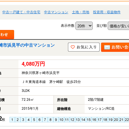
中古一戸建て・中古住宅
中古マンション
土地・売地
投資用・収益物件
表示件数
並び順
崎市浜見平の中古マンション
4,080万円
神奈川県茅ヶ崎市浜見平
地
ＪＲ東海道本線 茅ケ崎駅 徒歩25分
3LDK
り
72.26㎡
2階/7階建
面積
所在階
2015年1月
マンション/RC造
月
建物構造
2
枚