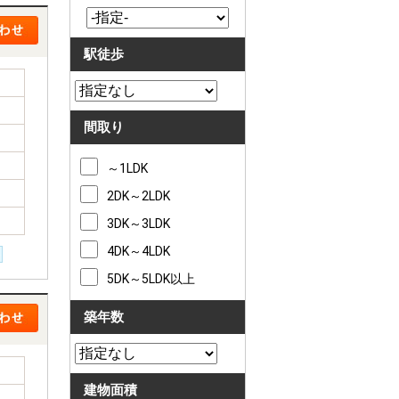
駅徒歩
間取り
～1LDK
2DK～2LDK
3DK～3LDK
4DK～4LDK
5DK～5LDK以上
築年数
建物面積