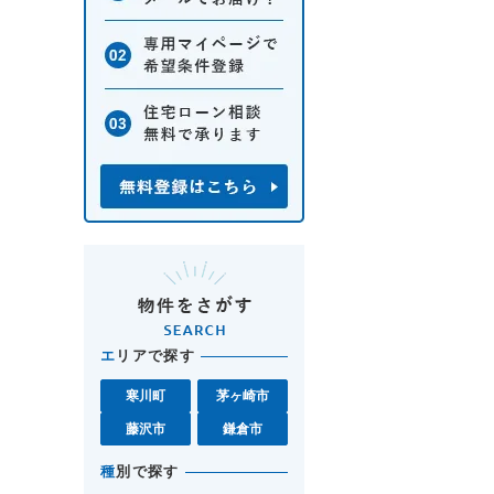
エ
リアで探す
寒川町
茅ヶ崎市
藤沢市
鎌倉市
種
別で探す