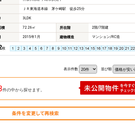
ＪＲ東海道本線 茅ケ崎駅 徒歩25分
3LDK
り
72.26㎡
2階/7階建
面積
所在階
2015年1月
マンション/RC造
月
建物構造
2
枚
表示件数
並び順
3
件の中から探せます。