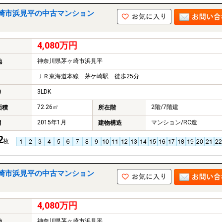
崎市浜見平の中古マンション
4,080万円
神奈川県茅ヶ崎市浜見平
地
ＪＲ東海道本線 茅ケ崎駅 徒歩25分
3LDK
り
72.26㎡
2階/7階建
面積
所在階
2015年1月
マンション/RC造
月
建物構造
2
枚
崎市浜見平の中古マンション
4,080万円
神奈川県茅ヶ崎市浜見平
地