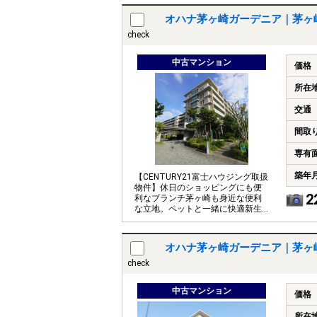
オハナ茅ヶ崎ガーデニア｜茅ヶ
check
中古マンション
価格
所在
交通
間取
専有
築年
【CENTURY21富士ハウジング取扱
物件】休日のショッピングにも便
2
利なブランチ茅ヶ崎も身近な便利
な立地。ペットと一緒に快適新生
活をスタートできます。
オハナ茅ヶ崎ガーデニア｜茅ヶ
check
中古マンション
価格
所在