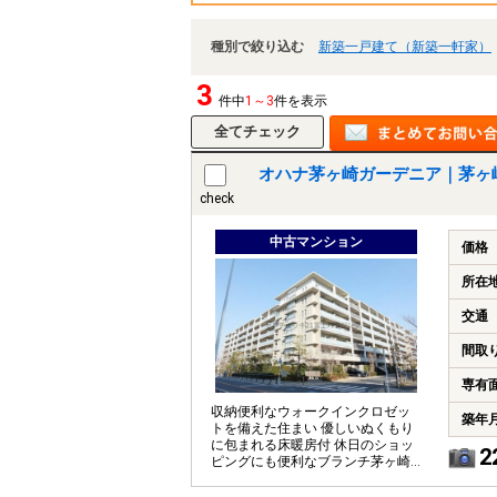
種別で絞り込む
新築一戸建て（新築一軒家）
3
件中
1～3
件を表示
オハナ茅ヶ崎ガーデニア｜茅ヶ
check
中古マンション
価格
所在
交通
間取
専有
収納便利なウォークインクロゼッ
築年
トを備えた住まい 優しいぬくもり
に包まれる床暖房付 休日のショッ
2
ピングにも便利なブランチ茅ヶ崎
も身近な便利な地