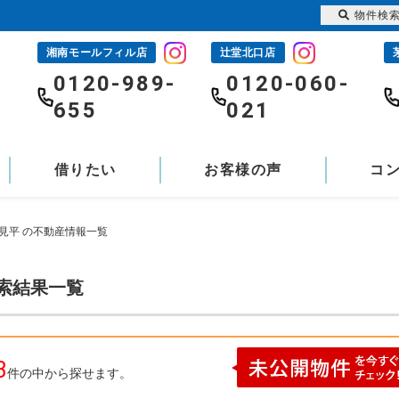
物件検
湘南モールフィル店
辻堂北口店
-
0120-989-
0120-060-
655
021
借りたい
お客様の声
コ
見平 の不動産情報一覧
検索結果一覧
3
件の中から探せます。