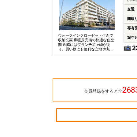
交通
間取
専有
ウォークインクローゼット付きで
築年
収納充実 床暖房完備の快適な住空
間 近隣にはブランチ茅ヶ崎があ
2
り、買い物にも便利な立地 大切な
ペットと一緒に暮らせます
268
会員登録をすると全