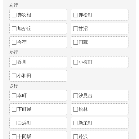
あ行
赤羽根
赤松町
旭が丘
甘沼
今宿
円蔵
か行
香川
小桜町
小和田
さ行
幸町
汐見台
下町屋
松林
白浜町
新栄町
十間坂
芹沢