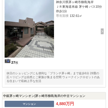
神奈川県茅ヶ崎市柳島海岸
ＪＲ東海道本線 茅ケ崎 バス10分
停歩1分
専有面積
132.61㎡
27
枚
休日のショッピングにも便利な「ブランチ茅ヶ崎」まで徒歩6分 28畳の
広々リビングは自然とご家族が集まる空間 ウォークインクロゼットのあ
る住まいで収納上手な生活
中銀茅ヶ崎マンシオン|茅ヶ崎市柳島海岸の中古マンション
4,880万円
マンション