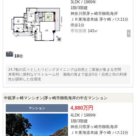
3LDK / 1989年
1階/3階建
神奈川県茅ヶ崎市柳島海岸
ＪＲ東海道本線 茅ケ崎 バス11分
停歩1分
専有面積
143㎡
10
枚
24.7帖の広々としたリビングダイニングは自然とご家族が集まる空間
来客時に便利なゲストルーム付 湘南の海まで徒歩5分！自然と街の利便
性が調和した住環境
中銀茅ヶ崎マンシオン|茅ヶ崎市柳島海岸の中古マンション
4,880万円
マンション
4LDK / 1989年
1階/3階建
神奈川県茅ヶ崎市柳島海岸
ＪＲ東海道本線 茅ケ崎 バス11分