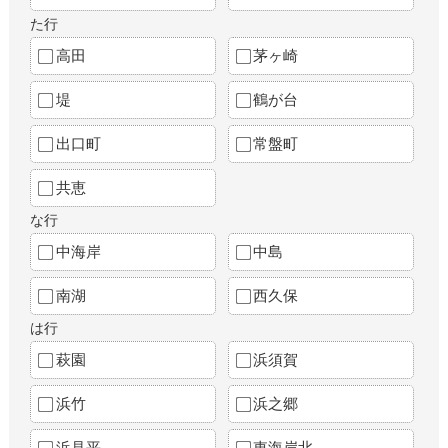
た行
高田
茅ヶ崎
堤
鶴が台
出口町
常盤町
共恵
な行
中海岸
中島
南湖
西久保
は行
萩園
浜須賀
浜竹
浜之郷
浜見平
東海岸北