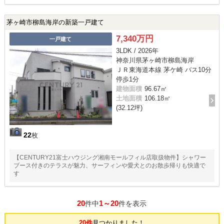
茅ヶ崎市柳島海岸の新築一戸建て
7,340万円
一戸建て
3LDK / 2026年
神奈川県茅ヶ崎市柳島海岸
ＪＲ東海道本線 茅ケ崎 バス10分
停歩1分
建物面積
96.67㎡
土地面積
106.18㎡
(32.12坪)
22
枚
【CENTURY21富士ハウジング湘南モールフィル店取扱物件】シャワー
ブース付きのテラスが魅力、サーフィンや愛犬とのお散歩帰りも快適で
す
20
1～20
件中
件を表示
20件
見つかりました！