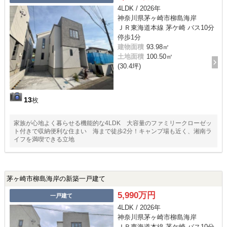
4LDK / 2026年
神奈川県茅ヶ崎市柳島海岸
ＪＲ東海道本線 茅ケ崎 バス10分
停歩1分
建物面積
93.98㎡
土地面積
100.50㎡
(30.4坪)
13
枚
家族が心地よく暮らせる機能的な4LDK 大容量のファミリークローゼッ
ト付きで収納便利な住まい 海まで徒歩2分！キャンプ場も近く、湘南ラ
イフを満喫できる立地
茅ヶ崎市柳島海岸の新築一戸建て
5,990万円
一戸建て
4LDK / 2026年
神奈川県茅ヶ崎市柳島海岸
ＪＲ東海道本線 茅ケ崎 バス10分