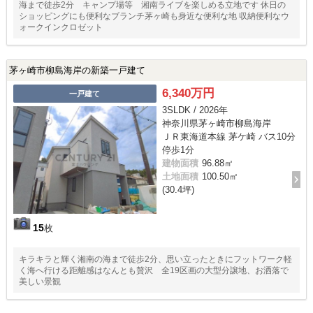
海まで徒歩2分 キャンプ場等 湘南ライブを楽しめる立地です 休日の
ショッピングにも便利なブランチ茅ヶ崎も身近な便利な地 収納便利なウ
ォークインクロゼット
茅ヶ崎市柳島海岸の新築一戸建て
6,340万円
一戸建て
3SLDK / 2026年
神奈川県茅ヶ崎市柳島海岸
ＪＲ東海道本線 茅ケ崎 バス10分
停歩1分
建物面積
96.88㎡
土地面積
100.50㎡
(30.4坪)
15
枚
キラキラと輝く湘南の海まで徒歩2分、思い立ったときにフットワーク軽
く海へ行ける距離感はなんとも贅沢 全19区画の大型分譲地、お洒落で
美しい景観