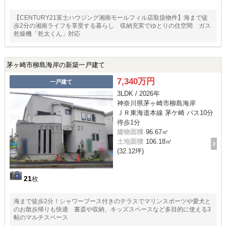
【CENTURY21富士ハウジング湘南モールフィル店取扱物件】海まで徒
歩2分の湘南ライフを享受する暮らし 収納充実でゆとりの住空間 ガス
乾燥機「乾太くん」対応
茅ヶ崎市柳島海岸の新築一戸建て
7,340万円
一戸建て
3LDK / 2026年
神奈川県茅ヶ崎市柳島海岸
ＪＲ東海道本線 茅ケ崎 バス10分
停歩1分
建物面積
96.67㎡
土地面積
106.18㎡
(32.12坪)
21
枚
海まで徒歩2分！シャワーブース付きのテラスでマリンスポーツや愛犬と
のお散歩帰りも快適 書斎や収納、キッズスペースなど多目的に使える3
帖のマルチスペース