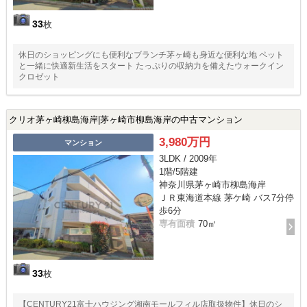
33
枚
休日のショッピングにも便利なブランチ茅ヶ崎も身近な便利な地 ペット
と一緒に快適新生活をスタート たっぷりの収納力を備えたウォークイン
クロゼット
クリオ茅ヶ崎柳島海岸|茅ヶ崎市柳島海岸の中古マンション
3,980万円
マンション
3LDK / 2009年
1階/5階建
神奈川県茅ヶ崎市柳島海岸
ＪＲ東海道本線 茅ケ崎 バス7分停
歩6分
専有面積
70㎡
33
枚
【CENTURY21富士ハウジング湘南モールフィル店取扱物件】休日のシ