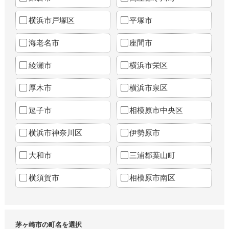
横浜市戸塚区
平塚市
海老名市
座間市
綾瀬市
横浜市栄区
厚木市
横浜市泉区
逗子市
相模原市中央区
横浜市神奈川区
伊勢原市
大和市
三浦郡葉山町
横須賀市
相模原市南区
茅ヶ崎市の町名を選択