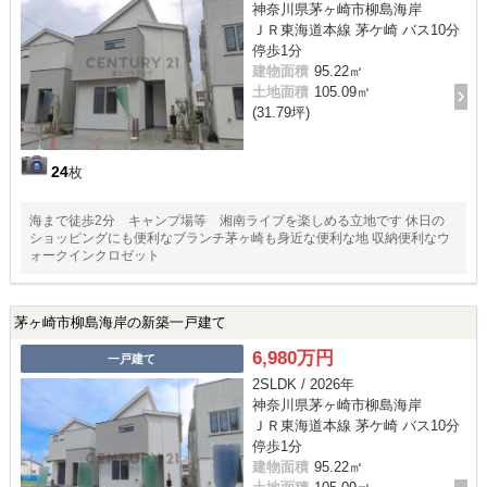
神奈川県茅ヶ崎市柳島海岸
ＪＲ東海道本線 茅ケ崎 バス10分
停歩1分
建物面積
95.22㎡
土地面積
105.09㎡
(31.79坪)
24
枚
海まで徒歩2分 キャンプ場等 湘南ライブを楽しめる立地です 休日の
ショッピングにも便利なブランチ茅ヶ崎も身近な便利な地 収納便利なウ
ォークインクロゼット
茅ヶ崎市柳島海岸の新築一戸建て
6,980万円
一戸建て
2SLDK / 2026年
神奈川県茅ヶ崎市柳島海岸
ＪＲ東海道本線 茅ケ崎 バス10分
停歩1分
建物面積
95.22㎡