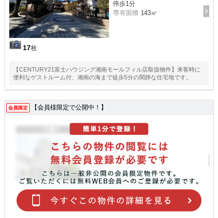
停歩1分
専有面積
143㎡
17
枚
【CENTURY21富士ハウジング湘南モールフィル店取扱物件】来客時に
便利なゲストルーム付、湘南の海まで徒歩5分の閑静な住宅地です。
【会員様限定で公開中！】
会員限定