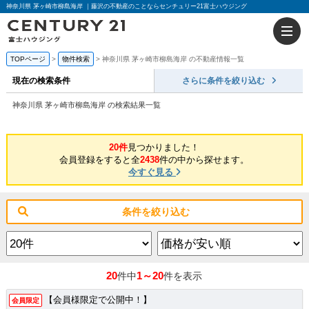
神奈川県 茅ヶ崎市柳島海岸 ｜藤沢の不動産のことならセンチュリー21富士ハウジング
TOPページ
物件検索
神奈川県 茅ヶ崎市柳島海岸 の不動産情報一覧
現在の検索条件
さらに条件を絞り込む
神奈川県 茅ヶ崎市柳島海岸 の検索結果一覧
20件
見つかりました！
会員登録をすると全
2438
件の中から探せます。
今すぐ見る
条件を絞り込む
20
1～20
件中
件を表示
【会員様限定で公開中！】
会員限定