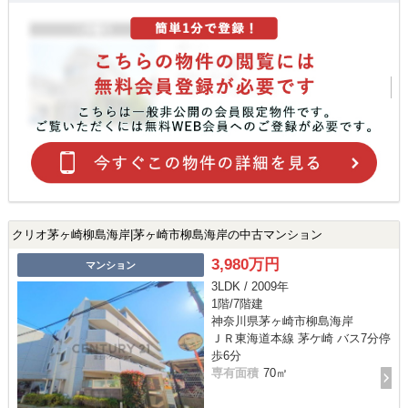
クリオ茅ヶ崎柳島海岸|茅ヶ崎市柳島海岸の中古マンション
3,980万円
マンション
3LDK / 2009年
1階/7階建
神奈川県茅ヶ崎市柳島海岸
ＪＲ東海道本線 茅ケ崎 バス7分停
歩6分
専有面積
70㎡