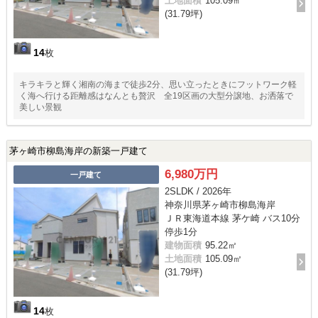
土地面積
105.09㎡
(31.79坪)
14
枚
キラキラと輝く湘南の海まで徒歩2分、思い立ったときにフットワーク軽
く海へ行ける距離感はなんとも贅沢 全19区画の大型分譲地、お洒落で
美しい景観
茅ヶ崎市柳島海岸の新築一戸建て
6,980万円
一戸建て
2SLDK / 2026年
神奈川県茅ヶ崎市柳島海岸
ＪＲ東海道本線 茅ケ崎 バス10分
停歩1分
建物面積
95.22㎡
土地面積
105.09㎡
(31.79坪)
14
枚