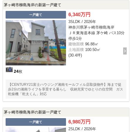
茅ヶ崎市柳島海岸の新築一戸建て
6,340万円
一戸建て
3SLDK / 2026年
神奈川県茅ヶ崎市柳島海岸
ＪＲ東海道本線 茅ケ崎 バス10分
停歩1分
建物面積
96.88㎡
土地面積
100.50㎡
(30.4坪)
24
枚
【CENTURY21富士ハウジング湘南モールフィル店取扱物件】海まで徒
歩2分の湘南ライフを享受する暮らし 収納充実でゆとりの住空間 ガス
乾燥機「乾太くん」対応
茅ヶ崎市柳島海岸の新築一戸建て
6,980万円
一戸建て
2SLDK / 2026年