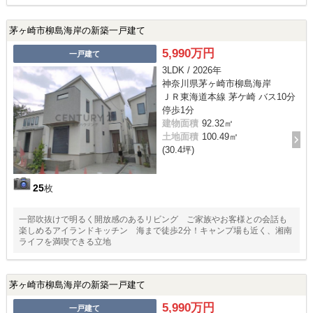
茅ヶ崎市柳島海岸の新築一戸建て
5,990万円
一戸建て
3LDK / 2026年
神奈川県茅ヶ崎市柳島海岸
ＪＲ東海道本線 茅ケ崎 バス10分
停歩1分
建物面積
92.32㎡
土地面積
100.49㎡
(30.4坪)
25
枚
一部吹抜けで明るく開放感のあるリビング ご家族やお客様との会話も
楽しめるアイランドキッチン 海まで徒歩2分！キャンプ場も近く、湘南
ライフを満喫できる立地
茅ヶ崎市柳島海岸の新築一戸建て
5,990万円
一戸建て