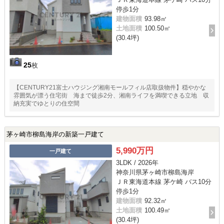
停歩1分
建物面積
93.98㎡
土地面積
100.50㎡
(30.4坪)
25
枚
【CENTURY21富士ハウジング湘南モールフィル店取扱物件】穏やかな
雰囲気が漂う住宅街 海まで徒歩2分、湘南ライフを満喫できる立地 収
納充実でゆとりの住空間
茅ヶ崎市柳島海岸の新築一戸建て
5,990万円
一戸建て
3LDK / 2026年
神奈川県茅ヶ崎市柳島海岸
ＪＲ東海道本線 茅ケ崎 バス10分
停歩1分
建物面積
92.32㎡
土地面積
100.49㎡
(30.4坪)