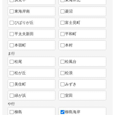
東海岸南
菱沼
ひばりが丘
富士見町
平太夫新田
平和町
本宿町
本村
ま行
松尾
松風台
松が丘
松浪
美住町
みずき
緑が浜
室田
や行
柳島
柳島海岸