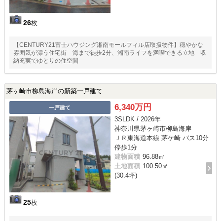
26
枚
【CENTURY21富士ハウジング湘南モールフィル店取扱物件】穏やかな
雰囲気が漂う住宅街 海まで徒歩2分、湘南ライフを満喫できる立地 収
納充実でゆとりの住空間
茅ヶ崎市柳島海岸の新築一戸建て
6,340万円
一戸建て
3SLDK / 2026年
神奈川県茅ヶ崎市柳島海岸
ＪＲ東海道本線 茅ケ崎 バス10分
停歩1分
建物面積
96.88㎡
土地面積
100.50㎡
(30.4坪)
25
枚