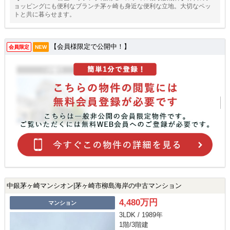
ョッピングにも便利なブランチ茅ヶ崎も身近な便利な立地。大切なペッ
トと共に暮らせます。
【会員様限定で公開中！】
会員限定
NEW
中銀茅ヶ崎マンシオン|茅ヶ崎市柳島海岸の中古マンション
4,480万円
マンション
3LDK / 1989年
1階/3階建