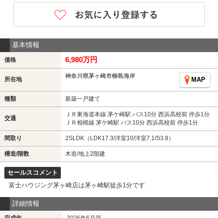
基本情報
6,980万円
価格
神奈川県茅ヶ崎市柳島海岸
所在地
MAP
種類
新築一戸建て
ＪＲ東海道本線 茅ケ崎駅 バス10分 西浜高校前 停歩1分
交通
ＪＲ相模線 茅ケ崎駅 バス10分 西浜高校前 停歩1分
間取り
2SLDK（LDK17.3/洋室10/洋室7.1/S3.8）
構造/階数
木造/地上2階建
セールスコメント
富士ハウジング茅ヶ崎店は茅ヶ崎駅徒歩1分です
詳細情報
完成年
2026年6月築