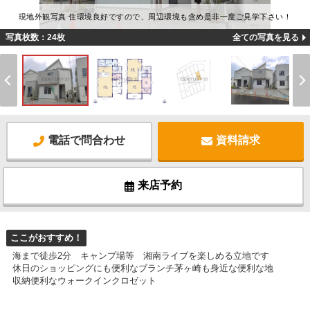
現地外観写真 住環境良好ですので、周辺環境も含め是非一度ご見学下さい！
写真枚数：24枚
全ての写真を見る
電話で問合わせ
資料請求
来店予約
ここがおすすめ！
海まで徒歩2分 キャンプ場等 湘南ライブを楽しめる立地です
休日のショッピングにも便利なブランチ茅ヶ崎も身近な便利な地
収納便利なウォークインクロゼット