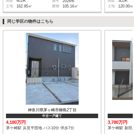
4LDK
3LDK
間取
築年
2026年
間取
土地
162.95㎡
建物
105.16㎡
土地
120.00㎡
同じ学区の物件はこちら
神奈川県茅ヶ崎市柳島2丁目
中古一戸建て
4,180万円
3,780万円
茅ケ崎駅 浜見平団地 バス10分 停歩7分
茅ケ崎駅 新田入