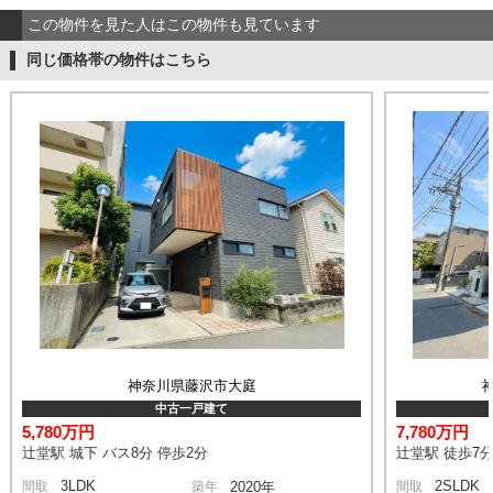
この物件を見た人はこの物件も見ています
同じ価格帯の物件はこちら
神奈川県藤沢市大庭
中古一戸建て
5,780万円
7,780万円
辻堂駅 城下 バス8分 停歩2分
辻堂駅 徒歩7
3LDK
2SLDK
間取
築年
2020年
間取