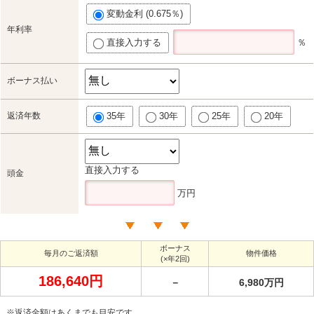
変動金利 (0.675％)
年利率
直接入力する
％
ボーナス払い
返済年数
35年
30年
25年
20年
直接入力する
頭金
万円
ボーナス
毎月のご返済額
物件価格
(×年2回)
186,640円
－
6,980万円
※返済金額はあくまでも目安です。