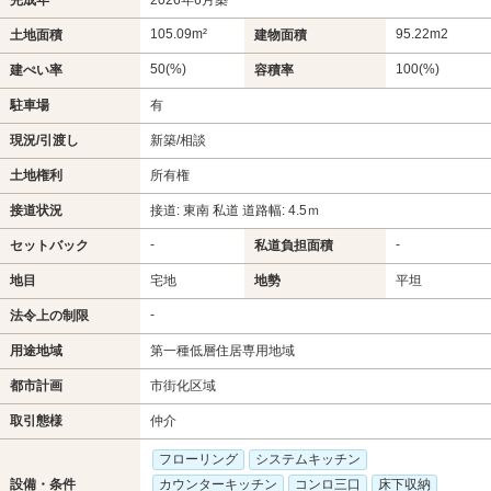
105.09m²
95.22m
2
土地面積
建物面積
50(%)
100(%)
建ぺい率
容積率
駐車場
有
現況/引渡し
新築/相談
土地権利
所有権
接道状況
接道: 東南 私道 道路幅: 4.5ｍ
-
-
セットバック
私道負担面積
地目
宅地
地勢
平坦
-
法令上の制限
用途地域
第一種低層住居専用地域
都市計画
市街化区域
取引態様
仲介
フローリング
システムキッチン
設備・条件
カウンターキッチン
コンロ三口
床下収納