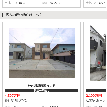
土地
100.04㎡
建物
87.27㎡
土地
81.48㎡
広さの近い物件はこちら
神奈川県藤沢市大庭
新築一戸建て
4,590万円
3,100万円
善行駅 徒歩22分
辻堂駅 湘南ライ