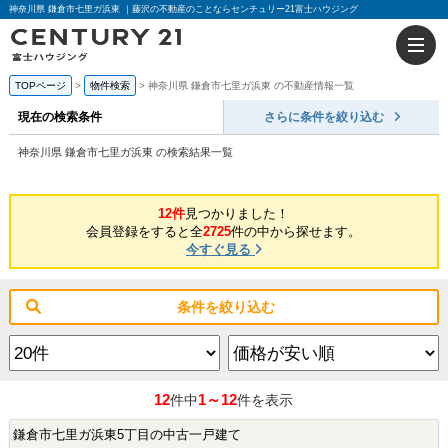
神奈川県 鎌倉市七里ガ浜東 ｜藤沢の不動産のことならセンチュリー21富士ハウジング
TOPページ
物件検索
神奈川県 鎌倉市七里ガ浜東 の不動産情報一覧
現在の検索条件
さらに条件を絞り込む
神奈川県 鎌倉市七里ガ浜東 の検索結果一覧
12件
見つかりました！
会員登録をすると全
2725
件の中から探せます。
今すぐ見る
条件を絞り込む
12
1～12
件中
件を表示
鎌倉市七里ガ浜東5丁目の中古一戸建て