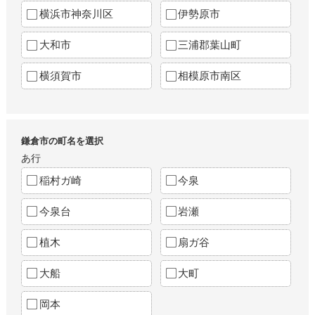
横浜市神奈川区
伊勢原市
大和市
三浦郡葉山町
横須賀市
相模原市南区
鎌倉市の町名を選択
あ行
稲村ガ崎
今泉
今泉台
岩瀬
植木
扇ガ谷
大船
大町
岡本