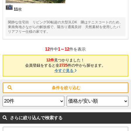
11
枚
閑静な住宅街 リビング30帖超の大型3LDK 隣はテニスコートのため、
東南角地さながらの解放感で、陽当り通風良好 天然素材を使用したバ
リアフリー仕様の家です。
12
1～12
件中
件を表示
12件
見つかりました！
会員登録をすると全
2725
件の中から探せます。
今すぐ見る
条件を絞り込む
さらに絞り込んで検索する