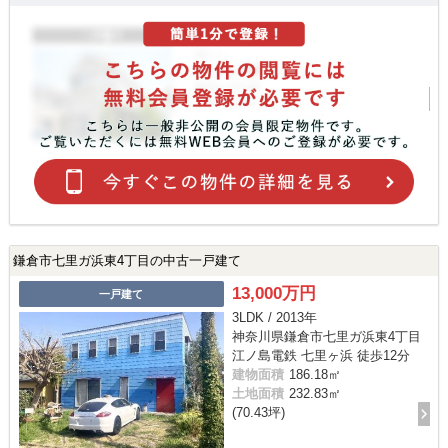
鎌倉市七里ガ浜東4丁目の中古一戸建て
13,000万円
一戸建て
3LDK / 2013年
神奈川県鎌倉市七里ガ浜東4丁目
江ノ島電鉄 七里ヶ浜 徒歩12分
建物面積
186.18㎡
土地面積
232.83㎡
(70.43坪)