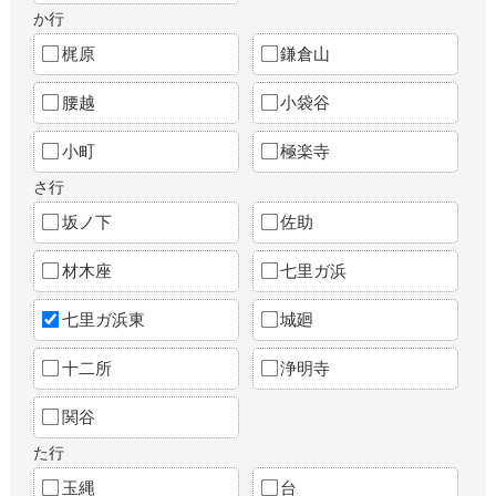
か行
梶原
鎌倉山
腰越
小袋谷
小町
極楽寺
さ行
坂ノ下
佐助
材木座
七里ガ浜
七里ガ浜東
城廻
十二所
浄明寺
関谷
た行
玉縄
台