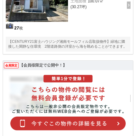
土地面積
100.07㎡
(30.27坪)
27
枚
【CENTURY21富士ハウジング湘南モールフィル店取扱物件】緑地に隣
接した閑静な住環境 2階道路側の洋室から海を眺めることができます。
【会員様限定で公開中！】
会員限定