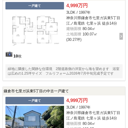
4,999万円
一戸建て
3LDK / 1997年
神奈川県鎌倉市七里ガ浜東5丁目
江ノ島電鉄 七里ヶ浜 徒歩14分
建物面積
80.04㎡
土地面積
100.07㎡
(30.27坪)
10
枚
緑地に隣接した閑静な住環境 2階道路側の洋室から海を望めます 浴室
は広めの1.25坪サイズ フルリフォーム2026年7月中旬完成予定です
鎌倉市七里ガ浜東5丁目の中古一戸建て
4,999万円
一戸建て
3LDK / 1997年
神奈川県鎌倉市七里ガ浜東5丁目
江ノ島電鉄 七里ヶ浜 徒歩14分
建物面積
80.04㎡