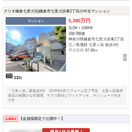
クリオ鎌倉七里ガ浜|鎌倉市七里ガ浜東2丁目の中古マンション
5,390万円
マンション
3LDK / 1988年
1階/3階建
神奈川県鎌倉市七里ガ浜東2丁目
江ノ島電鉄 七里ヶ浜 徒歩3分
専有面積
87.98㎡
13
枚
「七里ヶ浜」駅徒歩4分 2026年6月リフォーム完了予定 七里ヶ浜海岸
至近の緑豊かな住環境 テラス部分にウッドデッキ、サンシェード付き
です
【会員様限定で公開中！】
会員限定