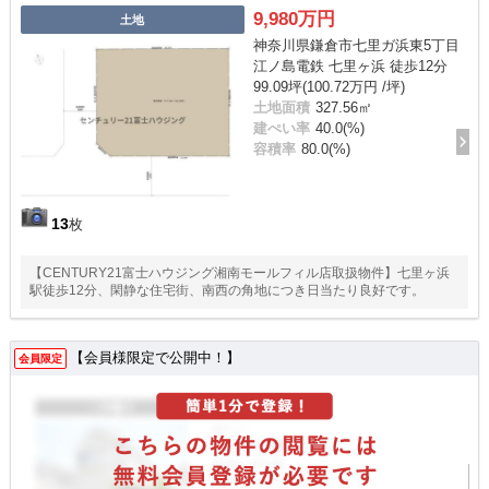
9,980万円
土地
神奈川県鎌倉市七里ガ浜東5丁目
江ノ島電鉄 七里ヶ浜 徒歩12分
99.09坪(100.72万円 /坪)
土地面積
327.56㎡
建ぺい率
40.0(%)
容積率
80.0(%)
13
枚
【CENTURY21富士ハウジング湘南モールフィル店取扱物件】七里ヶ浜
駅徒歩12分、閑静な住宅街、南西の角地につき日当たり良好です。
【会員様限定で公開中！】
会員限定