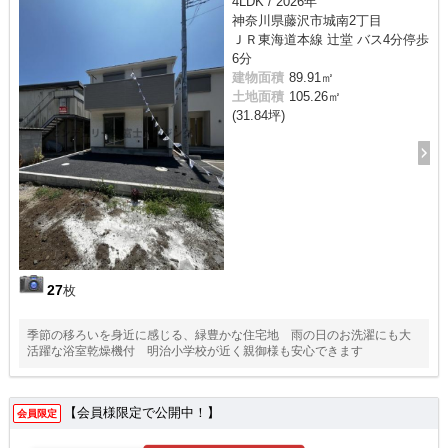
4LDK / 2026年
神奈川県藤沢市城南2丁目
ＪＲ東海道本線 辻堂 バス4分停歩
6分
建物面積
89.91㎡
土地面積
105.26㎡
(31.84坪)
27
枚
季節の移ろいを身近に感じる、緑豊かな住宅地 雨の日のお洗濯にも大
活躍な浴室乾燥機付 明治小学校が近く親御様も安心できます
【会員様限定で公開中！】
会員限定