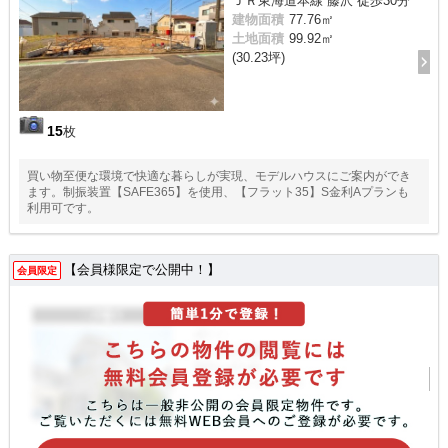
ＪＲ東海道本線 藤沢 徒歩30分
建物面積
77.76㎡
土地面積
99.92㎡
(30.23坪)
15
枚
買い物至便な環境で快適な暮らしが実現、モデルハウスにご案内ができ
ます。制振装置【SAFE365】を使用、【フラット35】S金利Aプランも
利用可です。
【会員様限定で公開中！】
会員限定