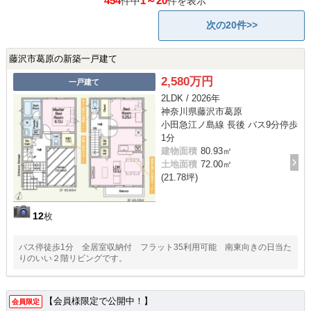
454
1～20
件中
件を表示
次の20件>>
藤沢市葛原の新築一戸建て
2,580万円
一戸建て
2LDK / 2026年
神奈川県藤沢市葛原
小田急江ノ島線 長後 バス9分停歩
1分
建物面積
80.93㎡
土地面積
72.00㎡
(21.78坪)
12
枚
バス停徒歩1分 全居室収納付 フラット35利用可能 南東向きの日当た
りのいい２階リビングです。
【会員様限定で公開中！】
会員限定