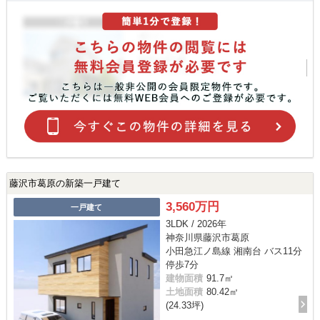
藤沢市葛原の新築一戸建て
3,560万円
一戸建て
3LDK / 2026年
神奈川県藤沢市葛原
小田急江ノ島線 湘南台 バス11分
停歩7分
建物面積
91.7㎡
土地面積
80.42㎡
(24.33坪)