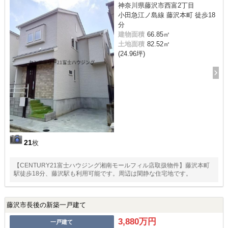
神奈川県藤沢市西富2丁目
小田急江ノ島線 藤沢本町 徒歩18
分
建物面積
66.85㎡
土地面積
82.52㎡
(24.96坪)
21
枚
【CENTURY21富士ハウジング湘南モールフィル店取扱物件】藤沢本町
駅徒歩18分、藤沢駅も利用可能です。周辺は閑静な住宅地です。
藤沢市長後の新築一戸建て
3,880万円
一戸建て