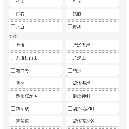
今田
打戻
円行
遠藤
大庭
獺郷
か行
片瀬
片瀬海岸
片瀬目白山
片瀬山
亀井野
柄沢
川名
鵠沼海岸
鵠沼桜が岡
鵠沼神明
鵠沼橘
鵠沼花沢町
鵠沼東
鵠沼藤が谷