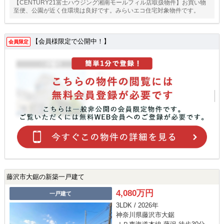
【CENTURY21富士ハウジング湘南モールフィル店取扱物件】お買い物
至便、公園が近く住環境は良好です。みらいエコ住宅対象物件です。
【会員様限定で公開中！】
会員限定
藤沢市大鋸の新築一戸建て
4,080万円
一戸建て
3LDK / 2026年
神奈川県藤沢市大鋸