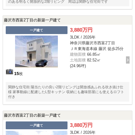
のある明るく開放的な2階リビング 周辺は閑静な住宅街です
藤沢市西富2丁目の新築一戸建て
3,880万円
一戸建て
3LDK / 2026年
神奈川県藤沢市西富2丁目
ＪＲ東海道本線 藤沢 徒歩25分
建物面積
66.85㎡
土地面積
82.52㎡
(24.96坪)
15
枚
閑静な住宅街 陽当たりの良い2階リビングは開放感あふれる吹き抜け仕
様 家事動線に配慮したL型キッチン 収納にも趣味部屋にも使えるロフト
付き
藤沢市西富2丁目の新築一戸建て
3,880万円
一戸建て
3LDK / 2026年