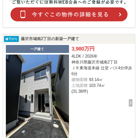
藤沢市城南2丁目の新築一戸建て
値下がり
3,980万円
一戸建て
4LDK / 2026年
神奈川県藤沢市城南2丁目
ＪＲ東海道本線 辻堂 バス4分停歩
6分
建物面積
93.14㎡
土地面積
103.74㎡
(31.38坪)