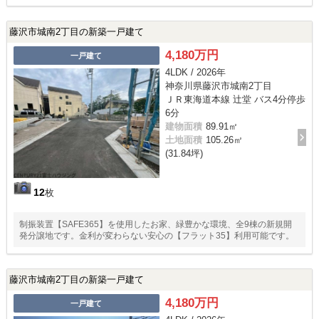
藤沢市城南2丁目の新築一戸建て
4,180万円
一戸建て
4LDK / 2026年
神奈川県藤沢市城南2丁目
ＪＲ東海道本線 辻堂 バス4分停歩
6分
建物面積
89.91㎡
土地面積
105.26㎡
(31.84坪)
12
枚
制振装置【SAFE365】を使用したお家、緑豊かな環境、全9棟の新規開
発分譲地です。金利が変わらない安心の【フラット35】利用可能です。
藤沢市城南2丁目の新築一戸建て
4,180万円
一戸建て