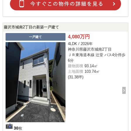
藤沢市城南2丁目の新築一戸建て
4,080万円
一戸建て
4LDK / 2026年
神奈川県藤沢市城南2丁目
ＪＲ東海道本線 辻堂 バス4分停歩
6分
建物面積
93.14㎡
土地面積
103.74㎡
(31.38坪)
30
枚