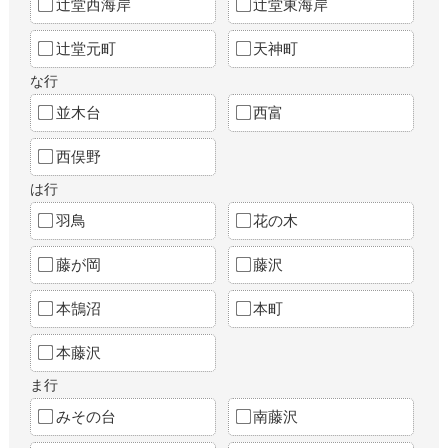
辻堂西海岸
辻堂東海岸
辻堂元町
天神町
な行
並木台
西富
西俣野
は行
羽鳥
花の木
藤が岡
藤沢
本鵠沼
本町
本藤沢
ま行
みその台
南藤沢