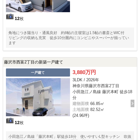
12
枚
角地につき陽当り・通風良好 約8帖の主寝室は1.5帖の書斎とWIC付
リビングの収納も充実 徒歩10分圏内にコンビニやスーパーが揃ってい
ます
藤沢市西富2丁目の新築一戸建て
3,880万円
一戸建て
3LDK / 2026年
神奈川県藤沢市西富2丁目
小田急江ノ島線 藤沢本町 徒歩18
分
建物面積
66.85㎡
土地面積
82.52㎡
(24.96坪)
12
枚
小田急江ノ島線「藤沢本町」駅徒歩18分 使いやすいL型キッチン 吹抜