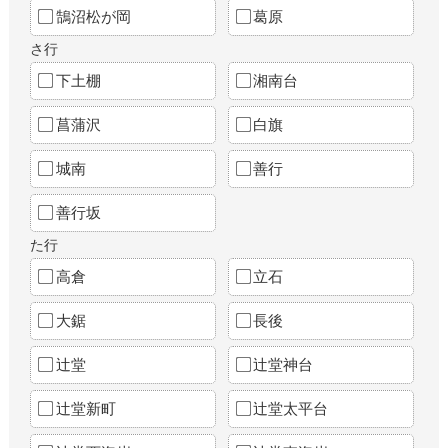
鵠沼松が岡
葛原
さ行
下土棚
湘南台
菖蒲沢
白旗
城南
善行
善行坂
た行
高倉
立石
大鋸
長後
辻堂
辻堂神台
辻堂新町
辻堂太平台