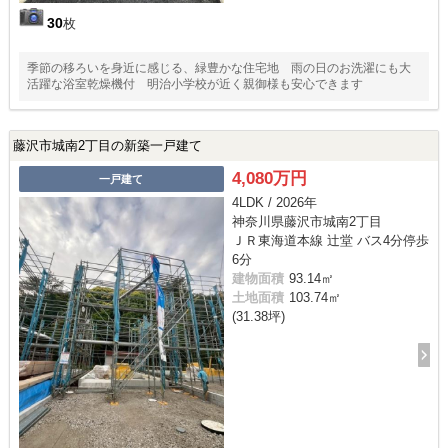
30
枚
季節の移ろいを身近に感じる、緑豊かな住宅地 雨の日のお洗濯にも大
活躍な浴室乾燥機付 明治小学校が近く親御様も安心できます
藤沢市城南2丁目の新築一戸建て
4,080万円
一戸建て
4LDK / 2026年
神奈川県藤沢市城南2丁目
ＪＲ東海道本線 辻堂 バス4分停歩
6分
建物面積
93.14㎡
土地面積
103.74㎡
(31.38坪)