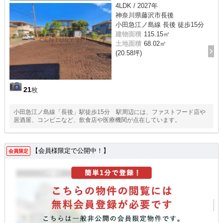
4LDK / 2027年
神奈川県藤沢市長後
小田急江ノ島線 長後 徒歩15分
建物面積
115.15㎡
土地面積
68.02㎡
(20.58坪)
21
枚
小田急江ノ島線「長後」駅徒歩15分 駅周辺には、ファストフード店や
居酒屋、コンビニなど、飲食店や医療機関が点在しています。
【会員様限定で公開中！】
会員限定