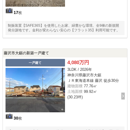
17
枚
制振装置【SAFE365】を使用したお家、緑豊かな環境、全9棟の新規開
発分譲地です。金利が変わらない安心の【フラット35】利用可能です。
藤沢市大鋸の新築一戸建て
4,080万円
一戸建て
3LDK / 2026年
神奈川県藤沢市大鋸
ＪＲ東海道本線 藤沢 徒歩30分
建物面積
77.76㎡
土地面積
99.92㎡
(30.23坪)
30
枚