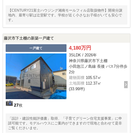
【CENTURY21富士ハウジング湘南モールフィル店取扱物件】開発分譲
地内、最寄り駅は辻堂駅です。学校が近く小さなお子様がいても安心で
す。
藤沢市下土棚の新築一戸建て
4,180万円
一戸建て
3SLDK / 2026年
神奈川県藤沢市下土棚
小田急江ノ島線 長後 バス7分停歩
2分
建物面積
105.57㎡
土地面積
112.37㎡
(33.99坪)
27
枚
「設計・建設性能評価書」取得、「子育てグリーン住宅支援事業」に申
請可能です。モデルハウスにご案内ができますので現地と合わせて是非
ご覧くださいませ。