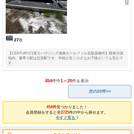
27
枚
【CENTURY21富士ハウジング湘南モールフィル店取扱物件】開発分譲
地内、最寄り駅は辻堂駅です。学校が近く小さなお子様がいても安心で
す。
454
1～20
件中
件を表示
次の20件>>
454件
見つかりました！
会員登録をすると全
2725
件の中から探せます。
今すぐ見る