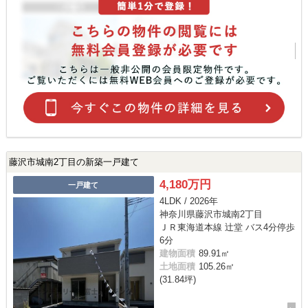
藤沢市城南2丁目の新築一戸建て
4,180万円
一戸建て
4LDK / 2026年
神奈川県藤沢市城南2丁目
ＪＲ東海道本線 辻堂 バス4分停歩
6分
建物面積
89.91㎡
土地面積
105.26㎡
(31.84坪)