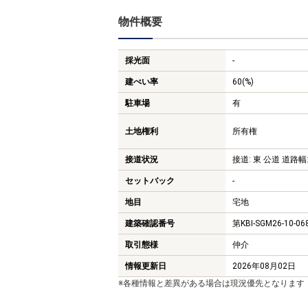
物件概要
採光面
-
建ぺい率
60(%)
駐車場
有
土地権利
所有権
接道状況
接道: 東 公道 道路幅:
セットバック
-
地目
宅地
建築確認番号
第KBI-SGM26-10-0
取引態様
仲介
情報更新日
2026年08月02日
※各種情報と差異がある場合は現況優先となります