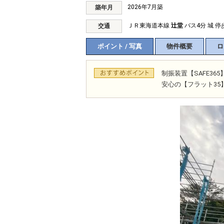
2026年7月築
築年月
ＪＲ東海道本線
辻堂
バス4分 城 停
交通
ポイント / 写真
物件概要
ロ
制振装置【SAFE3
安心の【フラット35