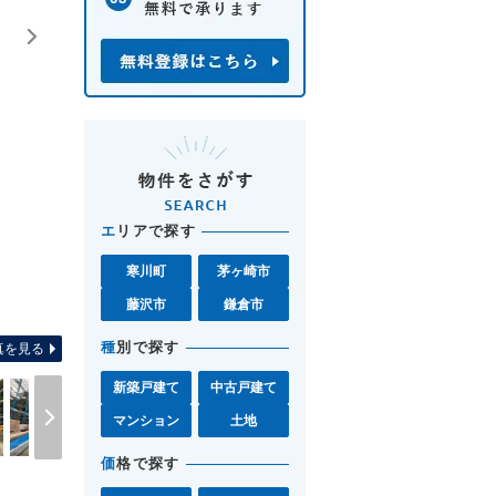
エ
リアで探す
寒川町
茅ヶ崎市
間取り図 お気軽に藤沢店0120-
藤沢市
鎌倉市
種
別で探す
真を見る
新築戸建て
中古戸建て
マンション
土地
価
格で探す