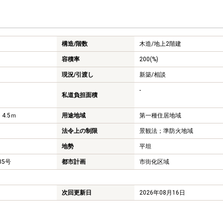
構造/階数
木造/
地上2階建
容積率
200(%)
現況/引渡し
新築/相談
-
私道負担面積
 4.5ｍ
用途地域
第一種住居地域
法令上の制限
景観法；準防火地域
地勢
平坦
685号
都市計画
市街化区域
次回更新日
2026年08月16日