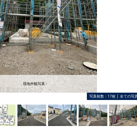
現地外観写真 -
写真枚数：17枚
全ての写