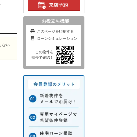
7）
お役立ち機能
このページを印刷する
ローンシミュレーション
らない
この物件を
携帯で確認！