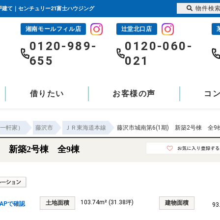
物件検
一戸建て｜センチュリー21富士ハウジング
湘南モールフィル店
辻堂北口店
-
0120-989-
0120-060-
655
021
借りたい
お客様の声
コ
一軒家）
藤沢市
ＪＲ東海道本線
藤沢市城南第6(1期) 新築2号棟 全9
) 新築2号棟 全9棟
103.74m² (31.38坪)
土地面積
建物面積
APで確認
93