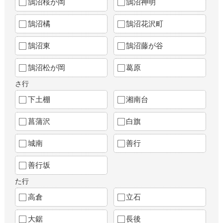
鵠沼桜が岡
鵠沼神明
鵠沼橘
鵠沼花沢町
鵠沼東
鵠沼藤が谷
鵠沼松が岡
葛原
さ行
下土棚
湘南台
菖蒲沢
白旗
城南
善行
善行坂
た行
高倉
立石
大鋸
長後