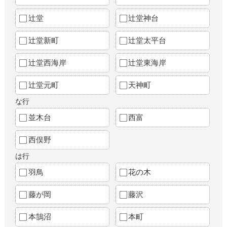
辻堂
辻堂神台
辻堂新町
辻堂太平台
辻堂西海岸
辻堂東海岸
辻堂元町
天神町
な行
並木台
西富
西俣野
は行
羽鳥
花の木
藤が岡
藤沢
本鵠沼
本町