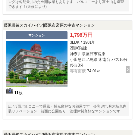
ングは勾配天井のため開放感もあります バルコニーより富士山を遠望
できます！(天候により)
藤沢長後スカイハイツ|藤沢市宮原の中古マンション
1,798万円
マンション
3LDK / 1981年
2階/6階建
神奈川県藤沢市宮原
小田急江ノ島線 湘南台 バス16分
停歩3分
専有面積
74.01㎡
11
枚
広々3面バルコニーで通風・採光良好なお部屋です 令和8年5月末新規内
装リノベーション 前面に公園あり 管理体制良好なマンションです
藤沢長後スカイハイツ|藤沢市宮原の中古マンション