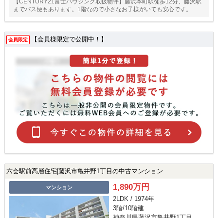
【CENTURY21富士ハウジング取扱物件】藤沢本町駅徒歩12分、藤沢駅
までバス便もあります。1階なので小さなお子様がいても安心です。
【会員様限定で公開中！】
会員限定
六会駅前高層住宅|藤沢市亀井野1丁目の中古マンション
1,890万円
マンション
2LDK / 1974年
3階/10階建
神奈川県藤沢市亀井野1丁目