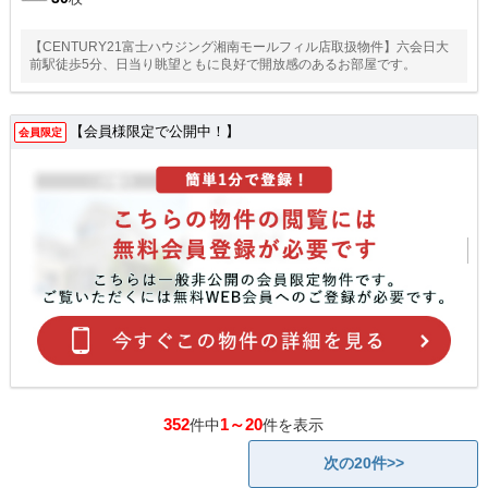
【CENTURY21富士ハウジング湘南モールフィル店取扱物件】六会日大
前駅徒歩5分、日当り眺望ともに良好で開放感のあるお部屋です。
【会員様限定で公開中！】
会員限定
352
1～20
件中
件を表示
次の20件>>