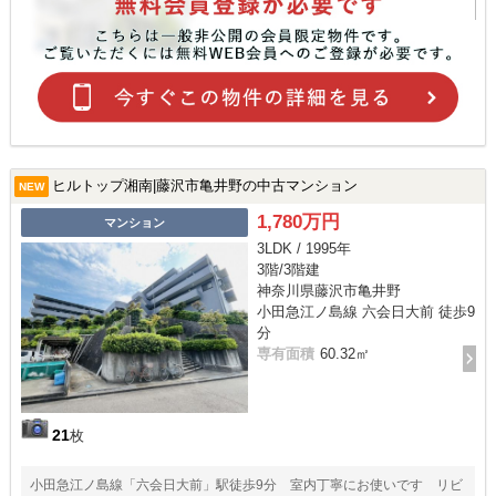
ヒルトップ湘南|藤沢市亀井野の中古マンション
NEW
1,780万円
マンション
3LDK / 1995年
3階/3階建
神奈川県藤沢市亀井野
小田急江ノ島線 六会日大前 徒歩9
分
専有面積
60.32㎡
21
枚
小田急江ノ島線「六会日大前」駅徒歩9分 室内丁寧にお使いです リビ