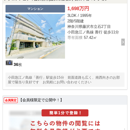
1,698万円
マンション
3LDK / 1995年
2階/5階建
神奈川県藤沢市立石2丁目
小田急江ノ島線 善行 徒歩11分
専有面積
57.42㎡
36
枚
小田急江ノ島線「善行」駅徒歩15分 前面道路も広く、南西向きのお部
屋で陽当り良好です お気軽にお問い合わせください
【会員様限定で公開中！】
会員限定