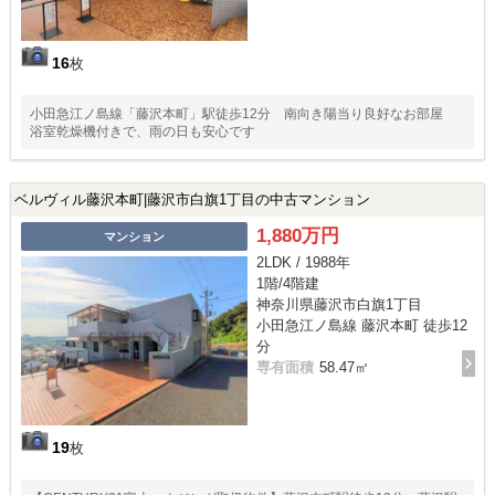
16
枚
小田急江ノ島線「藤沢本町」駅徒歩12分 南向き陽当り良好なお部屋
浴室乾燥機付きで、雨の日も安心です
ベルヴィル藤沢本町|藤沢市白旗1丁目の中古マンション
1,880万円
マンション
2LDK / 1988年
1階/4階建
神奈川県藤沢市白旗1丁目
小田急江ノ島線 藤沢本町 徒歩12
分
専有面積
58.47㎡
19
枚