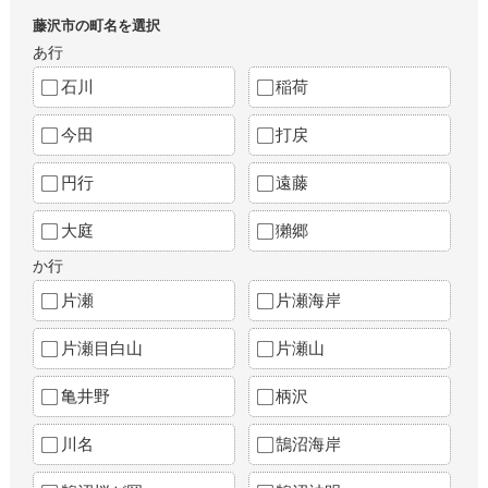
藤沢市の町名を選択
あ行
石川
稲荷
今田
打戻
円行
遠藤
大庭
獺郷
か行
片瀬
片瀬海岸
片瀬目白山
片瀬山
亀井野
柄沢
川名
鵠沼海岸