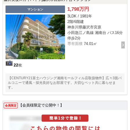
1,798万円
マンション
3LDK / 1981年
2階/6階建
神奈川県藤沢市宮原
小田急江ノ島線 湘南台 バス16分
停歩2分
専有面積
74.01㎡
22
枚
【CENTURY21富士ハウジング湘南モールフィル店取扱物件】広々3面バ
ルコニーで通風・採光良好なお部屋です。大切なペット共に暮らせま
す。
【会員様限定で公開中！】
会員限定