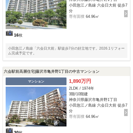
小田急江ノ島線 六会日大前 徒歩7
分
専有面積
64.96㎡
16
枚
小田急江ノ島線「六会日大前」駅徒歩7分の好立地です。2026.1リフォー
ム完成予定です。
六会駅前高層住宅|藤沢市亀井野1丁目の中古マンション
1,890万円
マンション
2LDK / 1974年
3階/10階建
神奈川県藤沢市亀井野1丁目
小田急江ノ島線 六会日大前 徒歩7
分
専有面積
64.96㎡
30
枚