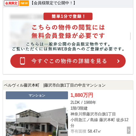
【会員様限定で公開中！】
会員限定
NEW
ベルヴィル藤沢本町 |藤沢市白旗1丁目の中古マンション
1,880万円
マンション
2LDK / 1988年
1階/3階建
神奈川県藤沢市白旗1丁目
小田急江ノ島線 藤沢本町 徒歩12
分
専有面積
58.47㎡