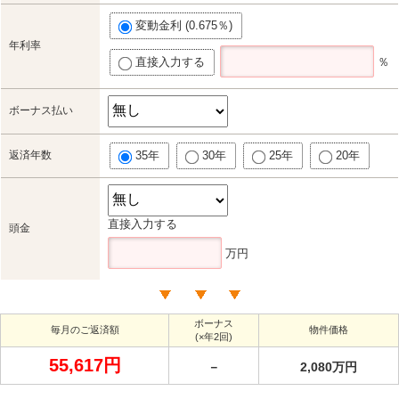
変動金利 (0.675％)
年利率
直接入力する
％
ボーナス払い
返済年数
35年
30年
25年
20年
直接入力する
頭金
万円
ボーナス
毎月のご返済額
物件価格
(×年2回)
55,617円
－
2,080万円