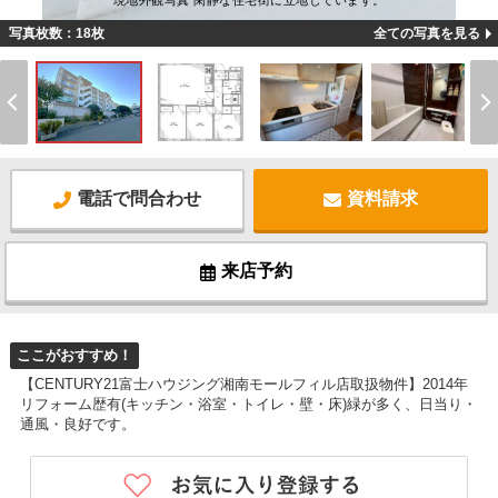
現地外観写真 閑静な住宅街に立地しています。
写真枚数：18枚
全ての写真を見る
電話で問合わせ
資料請求
来店予約
ここがおすすめ！
【CENTURY21富士ハウジング湘南モールフィル店取扱物件】2014年
リフォーム歴有(キッチン・浴室・トイレ・壁・床)緑が多く、日当り・
通風・良好です。