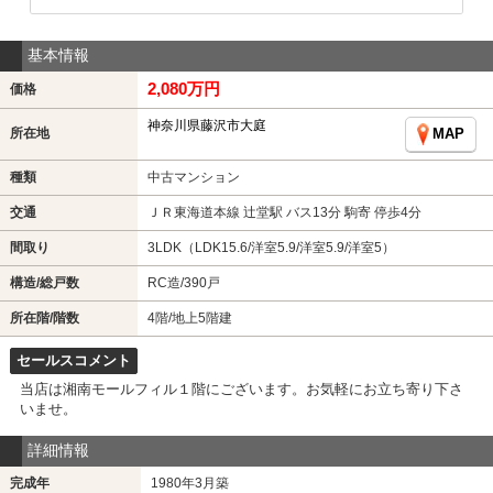
基本情報
2,080万円
価格
神奈川県藤沢市大庭
所在地
MAP
種類
中古マンション
交通
ＪＲ東海道本線 辻堂駅 バス13分 駒寄 停歩4分
間取り
3LDK（LDK15.6/洋室5.9/洋室5.9/洋室5）
構造/総戸数
RC造/390戸
所在階/階数
4階/地上5階建
セールスコメント
当店は湘南モールフィル１階にございます。お気軽にお立ち寄り下さ
いませ。
詳細情報
完成年
1980年3月築