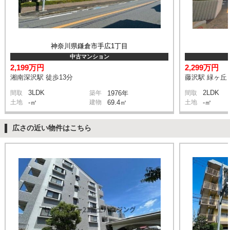
神奈川県鎌倉市手広1丁目
中古マンション
2,199万円
2,299万円
湘南深沢駅 徒歩13分
藤沢駅 緑ヶ丘 
3LDK
2LDK
間取
築年
1976年
間取
土地
-㎡
建物
69.4㎡
土地
-㎡
広さの近い物件はこちら