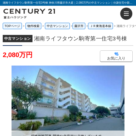
湘南ライフタウン駒寄第一住宅3号棟 神奈川県藤沢市大庭｜2,080万円の中古マンション｜分譲住宅や新築物件｜センチュリー21富士ハウジング
TOPページ
物件検索
中古マンション
藤沢市
ＪＲ東海道本線
湘南ライフタ
湘南ライフタウン駒寄第一住宅3号棟
中古マンション
2,080万円
お気に入り