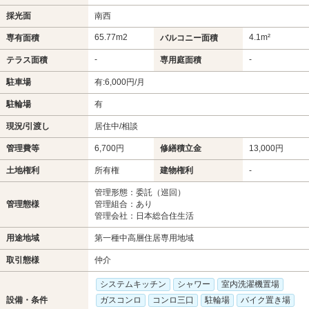
採光面
南西
65.77m
2
4.1m²
専有面積
バルコニー面積
-
-
テラス面積
専用庭面積
駐車場
有:6,000円/月
駐輪場
有
現況/引渡し
居住中/相談
管理費等
6,700円
修繕積立金
13,000円
土地権利
所有権
建物権利
-
管理形態：委託（巡回）
管理態様
管理組合：あり
管理会社：日本総合住生活
用途地域
第一種中高層住居専用地域
取引態様
仲介
システムキッチン
シャワー
室内洗濯機置場
設備・条件
ガスコンロ
コンロ三口
駐輪場
バイク置き場