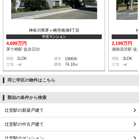
神奈川県茅ヶ崎市南湖4丁目
中古マンション
4,699万円
2,199万円
茅ケ崎駅 徒歩22分
湘南深沢駅 徒
2LDK
3LDK
間取
築年
1996年
間取
土地
-㎡
建物
74.18㎡
土地
-㎡
同じ学区の物件はこちら
類似の条件から検索
辻堂駅の新築戸建て
辻堂駅の中古戸建て
辻堂駅のマンション