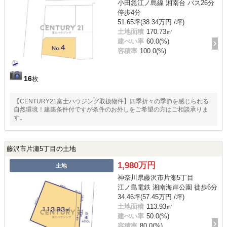
小田急江ノ島線 湘南台 バス26分
停歩4分
51.65坪(38.34万円 /坪)
土地面積
170.73㎡
建ぺい率
60.0(%)
容積率
100.0(%)
16
枚
【CENTURY21富士ハウジング取扱物件】四季折々の季節を感じられる
自然環境！建築条件付ですが条件のお外しをご希望の方はご相談承りま
す。
藤沢市片瀬5丁目の土地
1,980万円
土地
神奈川県藤沢市片瀬5丁目
江ノ島電鉄 湘南海岸公園 徒歩6分
34.46坪(57.45万円 /坪)
土地面積
113.93㎡
建ぺい率
50.0(%)
容積率
80.0(%)