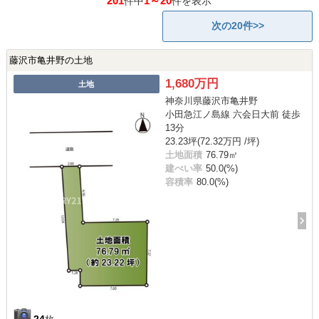
201
1～20
件中
件を表示
次の20件>>
藤沢市亀井野の土地
1,680万円
土地
神奈川県藤沢市亀井野
小田急江ノ島線 六会日大前 徒歩
13分
23.23坪(72.32万円 /坪)
土地面積
76.79㎡
建ぺい率
50.0(%)
容積率
80.0(%)
24