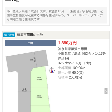
枚
小田急江ノ島線「六会日大前」駅徒歩13分 「湘南台」駅も徒歩圏 公
園や教育施設が点在する閑静な住宅街かつ、スーパーやドラッグストア
も周辺に揃う住環境です
藤沢市用田の土地
値下がり
1,880万円
土地
神奈川県藤沢市用田
小田急江ノ島線 湘南台 バス17分
停歩1分
32.97坪(57.02万円 /坪)
土地面積
109.00㎡
建ぺい率
60.0(%)
容積率
200.0(%)