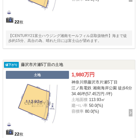
22
枚
【CENTURY21富士ハウジング湘南モールフィル店取扱物件】海まで徒
歩約15分、高台の為、晴れた日には富士山が望めます。
藤沢市片瀬5丁目の土地
値下がり
1,980万円
土地
神奈川県藤沢市片瀬5丁目
江ノ島電鉄 湘南海岸公園 徒歩6分
34.46坪(57.45万円 /坪)
土地面積
113.93㎡
建ぺい率
50.0(%)
容積率
80.0(%)
22
枚