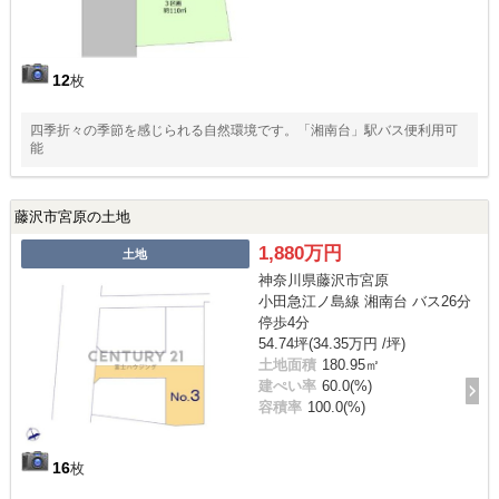
12
枚
四季折々の季節を感じられる自然環境です。「湘南台」駅バス便利用可
能
藤沢市宮原の土地
1,880万円
土地
神奈川県藤沢市宮原
小田急江ノ島線 湘南台 バス26分
停歩4分
54.74坪(34.35万円 /坪)
土地面積
180.95㎡
建ぺい率
60.0(%)
容積率
100.0(%)
16
枚