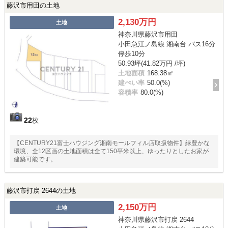
藤沢市用田の土地
2,130万円
土地
神奈川県藤沢市用田
小田急江ノ島線 湘南台 バス16分
停歩10分
50.93坪(41.82万円 /坪)
土地面積
168.38㎡
建ぺい率
50.0(%)
容積率
80.0(%)
22
枚
【CENTURY21富士ハウジング湘南モールフィル店取扱物件】緑豊かな
環境、全12区画の土地面積は全て150平米以上、ゆったりとしたお家が
建築可能です。
藤沢市打戻 2644の土地
2,150万円
土地
神奈川県藤沢市打戻 2644