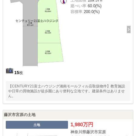
土地面積
109.57㎡
建ぺい率
60.0(%)
容積率
200.0(%)
15
枚
【CENTURY21富士ハウジング湘南モールフィル店取扱物件】教育施設
や日常の買物施設が徒歩圏にあり便利な立地です。建築条件はありませ
ん。
藤沢市宮原の土地
1,980万円
土地
神奈川県藤沢市宮原