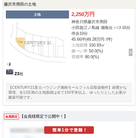
藤沢市用田の土地
2,250万円
土地
神奈川県藤沢市用田
小田急江ノ島線 湘南台 バス16分
停歩10分
45.66坪(49.28万円 /坪)
土地面積
150.93㎡
建ぺい率
50.0(%)
容積率
80.0(%)
23
枚
【CENTURY21富士ハウジング湘南モールフィル店取扱物件】緑豊かな
環境、全12区画の土地面積は全て150平米以上、ゆったりとしたお家が
建築可能です。
【会員様限定で公開中！】
会員限定