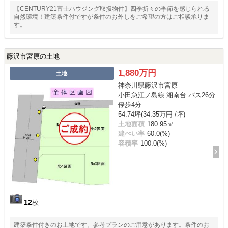
【CENTURY21富士ハウジング取扱物件】四季折々の季節を感じられる
自然環境！建築条件付ですが条件のお外しをご希望の方はご相談承りま
す。
藤沢市宮原の土地
1,880万円
土地
神奈川県藤沢市宮原
小田急江ノ島線 湘南台 バス26分
停歩4分
54.74坪(34.35万円 /坪)
土地面積
180.95㎡
建ぺい率
60.0(%)
容積率
100.0(%)
12
枚
建築条件付きのお土地です。参考プランのご用意があります。条件のお