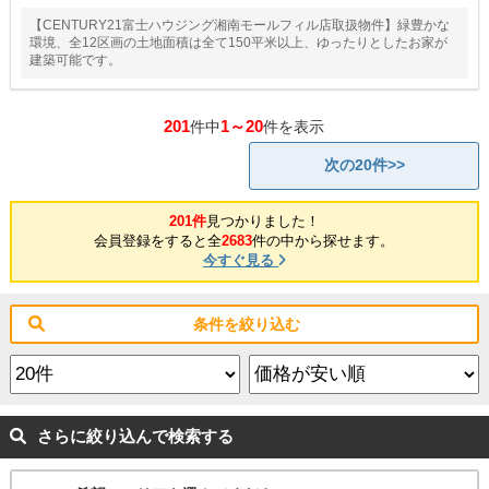
【CENTURY21富士ハウジング湘南モールフィル店取扱物件】緑豊かな
環境、全12区画の土地面積は全て150平米以上、ゆったりとしたお家が
建築可能です。
201
1～20
件中
件を表示
次の20件>>
201件
見つかりました！
会員登録をすると全
2683
件の中から探せます。
今すぐ見る
条件を絞り込む
さらに絞り込んで検索する