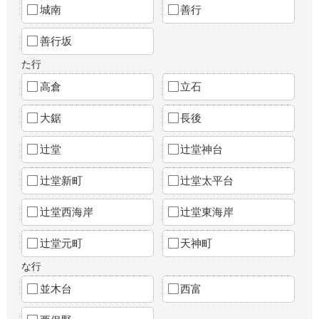
城南
善行
善行坂
た行
高倉
立石
大鋸
長後
辻堂
辻堂神台
辻堂新町
辻堂太平台
辻堂西海岸
辻堂東海岸
辻堂元町
天神町
な行
並木台
西富