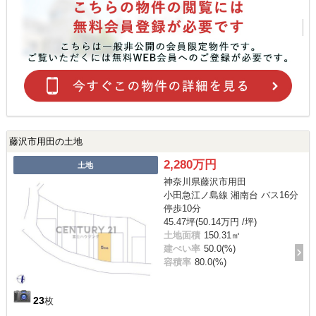
藤沢市用田の土地
2,280万円
土地
神奈川県藤沢市用田
小田急江ノ島線 湘南台 バス16分
停歩10分
45.47坪(50.14万円 /坪)
土地面積
150.31㎡
建ぺい率
50.0(%)
容積率
80.0(%)
23
枚