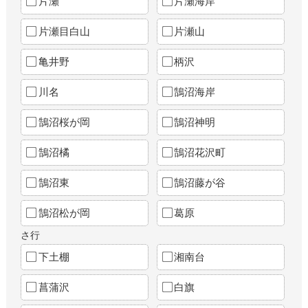
片瀬
片瀬海岸
片瀬目白山
片瀬山
亀井野
柄沢
川名
鵠沼海岸
鵠沼桜が岡
鵠沼神明
鵠沼橘
鵠沼花沢町
鵠沼東
鵠沼藤が谷
鵠沼松が岡
葛原
さ行
下土棚
湘南台
菖蒲沢
白旗