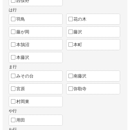
西俣野
は行
羽鳥
花の木
藤が岡
藤沢
本鵠沼
本町
本藤沢
ま行
みその台
南藤沢
宮原
弥勒寺
村岡東
や行
用田
わ行