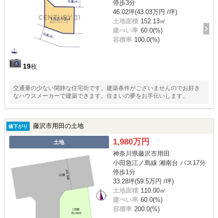
停歩3分
46.02坪(43.03万円 /坪)
土地面積
152.13㎡
建ぺい率
60.0(%)
容積率
100.0(%)
19
枚
交通量の少ない閑静な住宅街です。建築条件がございませんのでお好き
なハウスメーカーで建築できます。住まいの夢をお手伝いします。
藤沢市用田の土地
値下がり
1,980万円
土地
神奈川県藤沢市用田
小田急江ノ島線 湘南台 バス17分
停歩1分
33.28坪(59.5万円 /坪)
土地面積
110.00㎡
建ぺい率
60.0(%)
容積率
200.0(%)