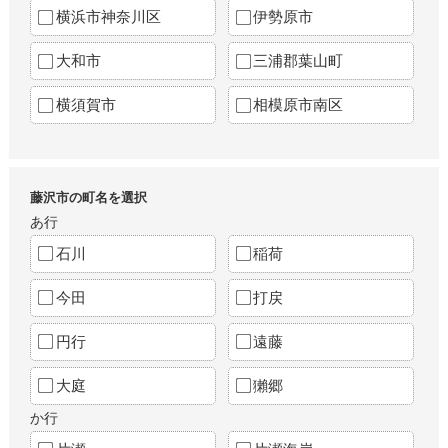
横浜市神奈川区
伊勢原市
大和市
三浦郡葉山町
横須賀市
相模原市南区
藤沢市の町名を選択
あ行
石川
稲荷
今田
打戻
円行
遠藤
大庭
獺郷
か行