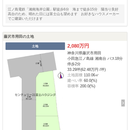
江ノ島電鉄「湘南海岸公園」駅徒歩6分 海まで徒歩15分 陽当り良好
高台のため、晴れた日には富士山も望めます お好きなハウスメーカー
でご建築いただけます
藤沢市用田の土地
2,080万円
土地
神奈川県藤沢市用田
小田急江ノ島線 湘南台 バス18分
停歩2分
33.29坪(62.48万円 /坪)
土地面積
110.06㎡
建ぺい率
60.0(%)
容積率
200.0(%)