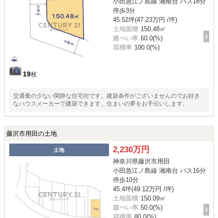
小田急江ノ島線 湘南台 バス18分
停歩3分
45.52坪(47.23万円 /坪)
土地面積
150.48㎡
建ぺい率
60.0(%)
容積率
100.0(%)
19
枚
交通量の少ない閑静な住宅街です。建築条件がございませんのでお好き
なハウスメーカーで建築できます。住まいの夢をお手伝いします。
藤沢市用田の土地
2,230万円
土地
神奈川県藤沢市用田
小田急江ノ島線 湘南台 バス16分
停歩10分
45.4坪(49.12万円 /坪)
土地面積
150.09㎡
建ぺい率
50.0(%)
容積率
80.0(%)