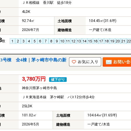
ＪＲ相模線 香川駅 徒歩18分
4LDK
り
92.74㎡
104.45㎡(31.6坪)
面積
土地面積
2026年7月
一戸建て/木造
月
建物構造
3
枚
3号棟 全4棟｜茅ヶ崎市中島の新
3,780万円
値下がり
神奈川県茅ヶ崎市中島
地
ＪＲ東海道本線 茅ケ崎駅 バス12分停歩4分
2SLDK
り
101.02㎡
104.64㎡(31.65坪)
面積
土地面積
2026年5月
一戸建て/木造
月
建物構造