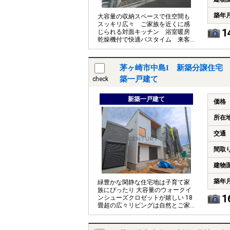
築年
大容量の収納スペースで住空間も
スッキリ広々 ご家族を近くに感
1
じられる対面キッチン 浴室暖房
乾燥機付で快適バスタイム 来客
者を確認できるＴＶモニタ付イン
タホン
茅ヶ崎市中島I 新築分譲住宅 
築一戸建て
check
新築一戸建て
価格
所在
交通
間取
建物
築年
緑豊かな閑静な住宅地は子育て家
族にぴったり 大容量のウォークイ
1
ンシューズクロゼットが嬉しい 18
畳超の広々リビングは自然とご家
族が集まる空間