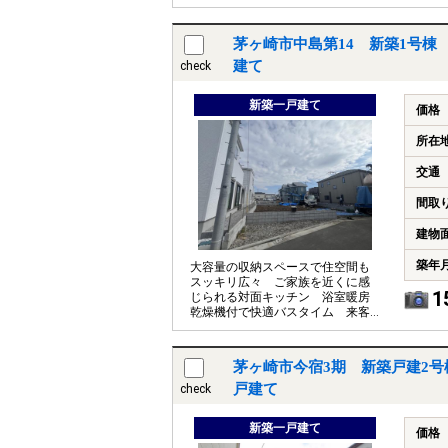
出も大切にしまっておけるたっぷ
り収納
茅ヶ崎市中島第14 新築1号棟
建て
check
新築一戸建て
価格
所在
交通
間取
建物
築年
大容量の収納スペースで住空間も
スッキリ広々 ご家族を近くに感
1
じられる対面キッチン 浴室暖房
乾燥機付で快適バスタイム 来客
者を確認できるＴＶモニタ付イン
タホン
茅ヶ崎市今宿3期 新築戸建2号
戸建て
check
新築一戸建て
価格