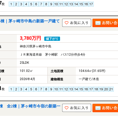
7
枚
4棟｜茅ヶ崎市中島の新築一戸建て
3,780万円
値下がり
神奈川県茅ヶ崎市中島
地
ＪＲ東海道本線 茅ケ崎駅 バス12分停歩4分
2SLDK
り
101.02㎡
104.64㎡(31.65坪)
面積
土地面積
2026年4月
一戸建て/木造
月
建物構造
1
枚
棟 全2棟｜茅ヶ崎市今宿の新築一