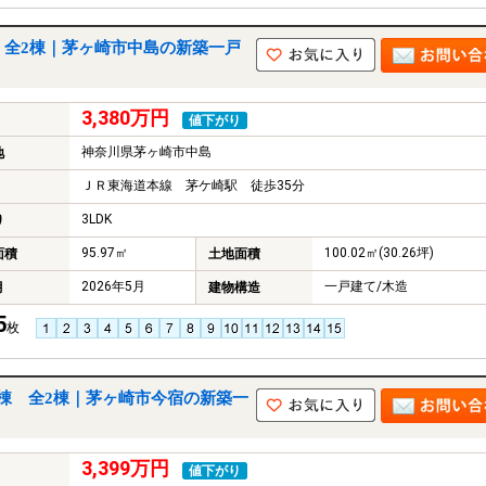
 全2棟｜茅ヶ崎市中島の新築一戸
3,380万円
値下がり
神奈川県茅ヶ崎市中島
地
ＪＲ東海道本線 茅ケ崎駅 徒歩35分
3LDK
り
95.97㎡
100.02㎡(30.26坪)
面積
土地面積
2026年5月
一戸建て/木造
月
建物構造
5
枚
棟 全2棟｜茅ヶ崎市今宿の新築一
3,399万円
値下がり