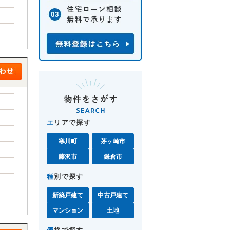
エ
リアで探す
寒川町
茅ヶ崎市
藤沢市
鎌倉市
種
別で探す
新築戸建て
中古戸建て
マンション
土地