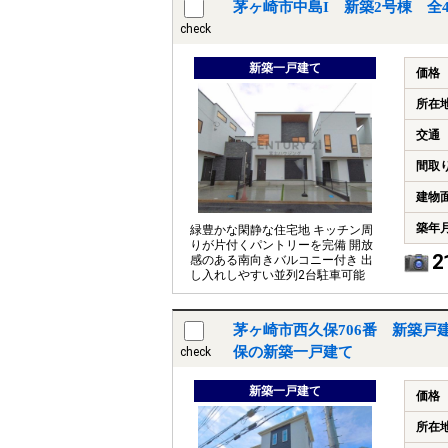
茅ヶ崎市中島I 新築2号棟 全
check
新築一戸建て
価格
所在
交通
間取
建物
築年
緑豊かな閑静な住宅地 キッチン周
りが片付くパントリーを完備 開放
2
感のある南向きバルコニー付き 出
し入れしやすい並列2台駐車可能
茅ヶ崎市西久保706番 新築戸
保の新築一戸建て
check
新築一戸建て
価格
所在