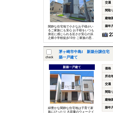
交通
間取
建物
築年
閑静な住宅地で小さなお子様がい
るご家族にも安心 お子様をいつも
2
身近に感じられる近さが安心の浜
之郷小学校徒歩10分 ご家族の思い
出も大切にしまっておけるたっぷ
り収納
茅ヶ崎市中島I 新築分譲住宅 
築一戸建て
check
新築一戸建て
価格
所在
交通
間取
建物
築年
緑豊かな閑静な住宅地は子育て家
族にぴったり 大容量のウォークイ