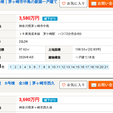
4棟｜茅ヶ崎市中島の新築一戸建て
3,580万円
値下がり
神奈川県茅ヶ崎市中島
地
ＪＲ東海道本線 茅ケ崎駅 バス12分停歩4分
2SLDK
り
97.62㎡
108.53㎡(32.83坪)
面積
土地面積
2026年4月
一戸建て/木造
月
建物構造
1
枚
建 B号棟 全3棟｜茅ヶ崎市西久
3,690万円
値下がり
神奈川県茅ヶ崎市西久保
地