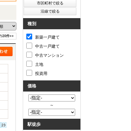
種別
の20件>>
新築一戸建て
中古一戸建て
中古マンション
土地
投資用
価格
～
駅徒歩