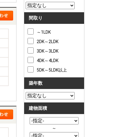
間取り
～1LDK
2DK～2LDK
3DK～3LDK
4DK～4LDK
5DK～5LDK以上
築年数
建物面積
～