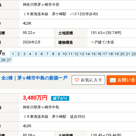
神奈川県茅ヶ崎市今宿
地
ＪＲ東海道本線 茅ケ崎駅 バス12分停歩4分
4LDK
り
95.22㎡
101.63㎡(30.74坪)
面積
土地面積
2026年2月
一戸建て/木造
月
建物構造
7
枚
 全2棟｜茅ヶ崎市中島の新築一戸
3,480万円
値下がり
神奈川県茅ヶ崎市中島
地
ＪＲ東海道本線 茅ケ崎駅 徒歩35分
4LDK
り
95.58㎡
130.45㎡(39.46坪)
面積
土地面積