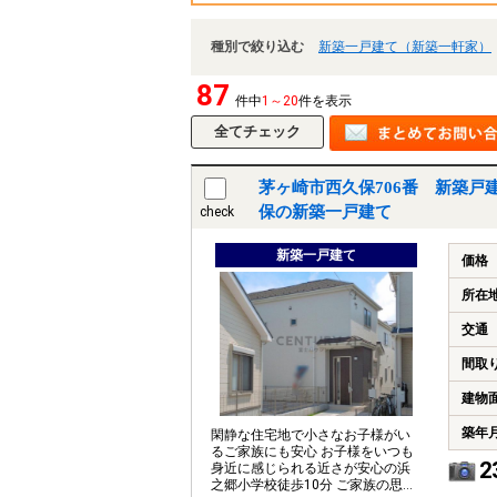
種別で絞り込む
新築一戸建て（新築一軒家）
87
件中
1～20
件を表示
茅ヶ崎市西久保706番 新築戸
保の新築一戸建て
check
新築一戸建て
価格
所在
交通
間取
建物
築年
閑静な住宅地で小さなお子様がい
るご家族にも安心 お子様をいつも
2
身近に感じられる近さが安心の浜
之郷小学校徒歩10分 ご家族の思い