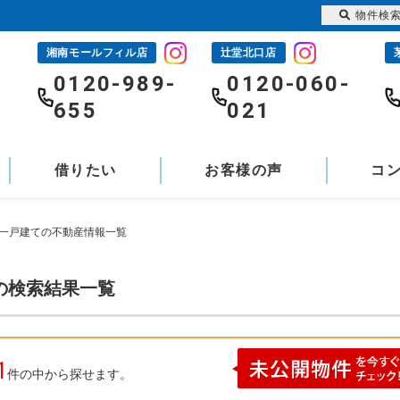
物件検
湘南モールフィル店
辻堂北口店
-
0120-989-
0120-060-
655
021
借りたい
お客様の声
コ
築一戸建ての不動産情報一覧
の検索結果一覧
1
件の中から探せます。