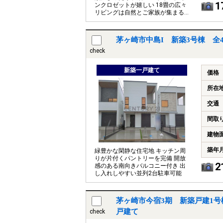
1
ンクロゼットが嬉しい 18畳の広々
リビングは自然とご家族が集まる
空間
茅ヶ崎市中島I 新築3号棟 全
check
新築一戸建て
価格
所在
交通
間取
建物
築年
緑豊かな閑静な住宅地 キッチン周
りが片付くパントリーを完備 開放
2
感のある南向きバルコニー付き 出
し入れしやすい並列2台駐車可能
茅ヶ崎市今宿3期 新築戸建1号
戸建て
check