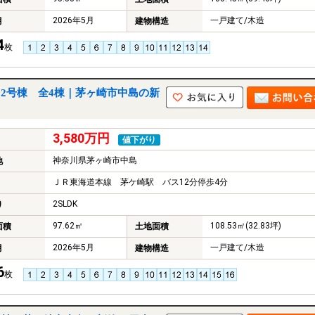
2026年5月
一戸建て/木造
月
建物構造
4
枚
2号棟 全4棟｜茅ヶ崎市中島の新
3,580万円
値下がり
神奈川県茅ヶ崎市中島
地
ＪＲ東海道本線 茅ケ崎駅 バス12分停歩4分
2SLDK
り
97.62㎡
108.53㎡(32.83坪)
面積
土地面積
2026年5月
一戸建て/木造
月
建物構造
6
枚