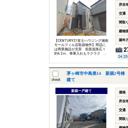
所在
交通
間取
建物
築年
【CENTURY21富士ハウジング湘南
モールフィル店取扱物件】周辺に
2
は商業施設が充実 前面道路広々
約6.2ｍ、車庫入れもラクラク 大
容量の収納スペース
茅ヶ崎市中島第14 新築2号棟
建て
check
新築一戸建て
価格
所在
交通
間取
建物