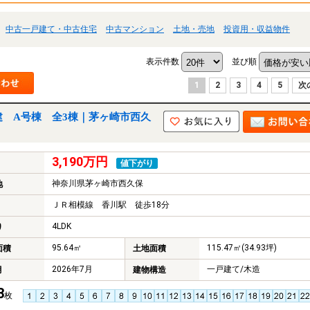
中古一戸建て・中古住宅
中古マンション
土地・売地
投資用・収益物件
表示件数
並び順
1
2
3
4
5
次
建 A号棟 全3棟｜茅ヶ崎市西久
3,190万円
値下がり
神奈川県茅ヶ崎市西久保
地
ＪＲ相模線 香川駅 徒歩18分
4LDK
り
95.64㎡
115.47㎡(34.93坪)
面積
土地面積
2026年7月
一戸建て/木造
月
建物構造
3
枚