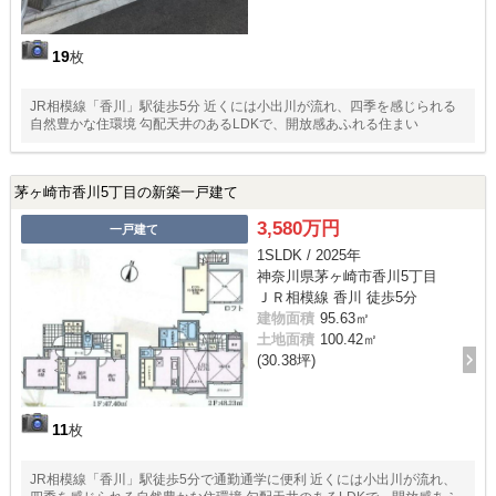
19
枚
JR相模線「香川」駅徒歩5分 近くには小出川が流れ、四季を感じられる
自然豊かな住環境 勾配天井のあるLDKで、開放感あふれる住まい
茅ヶ崎市香川5丁目の新築一戸建て
3,580万円
一戸建て
1SLDK / 2025年
神奈川県茅ヶ崎市香川5丁目
ＪＲ相模線 香川 徒歩5分
建物面積
95.63㎡
土地面積
100.42㎡
(30.38坪)
11
枚
JR相模線「香川」駅徒歩5分で通勤通学に便利 近くには小出川が流れ、