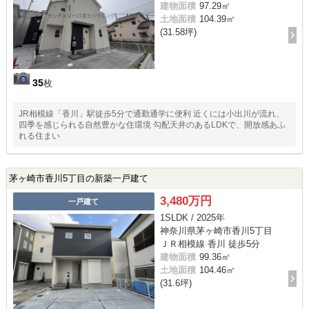
建物面積
97.29㎡
土地面積
104.39㎡
(31.58坪)
35
枚
JR相模線「香川」駅徒歩5分で通勤通学に便利 近くには小出川が流れ、
四季を感じられる自然豊かな住環境 勾配天井のあるLDKで、開放感あふ
れる住まい
茅ヶ崎市香川5丁目の新築一戸建て
3,480万円
一戸建て
1SLDK / 2025年
神奈川県茅ヶ崎市香川5丁目
ＪＲ相模線 香川 徒歩5分
建物面積
99.36㎡
土地面積
104.46㎡
(31.6坪)