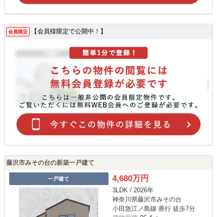
【会員様限定で公開中！】
会員限定
藤沢市みその台の新築一戸建て
4,680万円
一戸建て
3LDK / 2026年
神奈川県藤沢市みその台
小田急江ノ島線 善行 徒歩7分