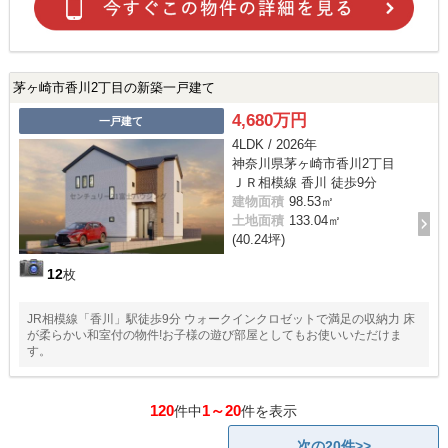
茅ヶ崎市香川2丁目の新築一戸建て
4,680万円
一戸建て
4LDK / 2026年
神奈川県茅ヶ崎市香川2丁目
ＪＲ相模線 香川 徒歩9分
建物面積
98.53㎡
土地面積
133.04㎡
(40.24坪)
12
枚
JR相模線「香川」駅徒歩9分 ウォークインクロゼットで満足の収納力 床
が柔らかい和室付の物件!お子様の遊び部屋としてもお使いいただけま
す。
120
1～20
件中
件を表示
次の20件>>