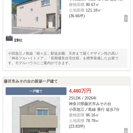
建物面積
90.67㎡
土地面積
121.18㎡
(36.66坪)
19
枚
小田急江ノ島線「桜ヶ丘」駅徒歩圏、天井まで届くデザイン性の高い
「神谷フルハイトドア」「長期優良住宅仕様」を標準装備したお家で
す。モデルハウスにご案内ができます。
藤沢市みその台の新築一戸建て
4,480万円
一戸建て
2SLDK / 2026年
神奈川県藤沢市みその台
小田急江ノ島線 善行 徒歩7分
建物面積
96.16㎡
土地面積
78.79㎡
(23.83坪)