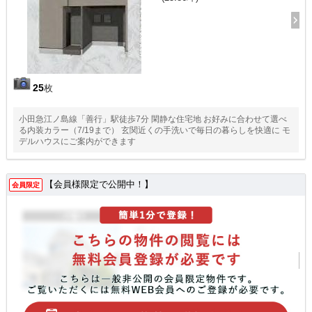
25
枚
小田急江ノ島線「善行」駅徒歩7分 閑静な住宅地 お好みに合わせて選べ
る内装カラー（7/19まで） 玄関近くの手洗いで毎日の暮らしを快適に モ
デルハウスにご案内ができます
【会員様限定で公開中！】
会員限定