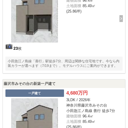
建物面積
96.4㎡
土地面積
85.49㎡
(25.86坪)
23
枚
小田急江ノ島線「善行」駅徒歩7分、周辺は閑静な住宅地です。今なら内
装カラーが選べます（7/19まで）。モデルハウスにご案内ができます。
藤沢市みその台の新築一戸建て
4,680万円
一戸建て
3LDK / 2026年
神奈川県藤沢市みその台
小田急江ノ島線 善行 徒歩7分
建物面積
96.4㎡
土地面積
85.49㎡
(25.86坪)