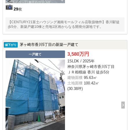
29
枚
【CENTURY21富士ハウジング湘南モールフィル店取扱物件】香川駅徒
歩5分、新築戸建10棟と売地1区画からなる開発分譲地です。
茅ヶ崎市香川5丁目の新築一戸建て
値下がり
3,580万円
一戸建て
1SLDK / 2025年
神奈川県茅ヶ崎市香川5丁目
ＪＲ相模線 香川 徒歩5分
建物面積
95.63㎡
土地面積
100.42㎡
(30.38坪)