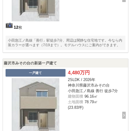
12
枚
小田急江ノ島線「善行」駅徒歩7分、周辺は閑静な住宅地です。今なら内
装カラーが選べます（7/19まで）。モデルハウスにご案内ができます。
藤沢市みその台の新築一戸建て
4,480万円
一戸建て
2SLDK / 2026年
神奈川県藤沢市みその台
小田急江ノ島線 善行 徒歩7分
建物面積
96.16㎡
土地面積
78.79㎡
(23.83坪)