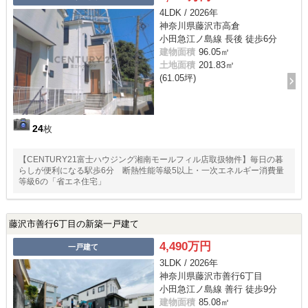
4LDK / 2026年
神奈川県藤沢市高倉
小田急江ノ島線 長後 徒歩6分
建物面積
96.05㎡
土地面積
201.83㎡
(61.05坪)
24
枚
【CENTURY21富士ハウジング湘南モールフィル店取扱物件】毎日の暮
らしが便利になる駅歩6分 断熱性能等級5以上・一次エネルギー消費量
等級6の「省エネ住宅」
藤沢市善行6丁目の新築一戸建て
4,490万円
一戸建て
3LDK / 2026年
神奈川県藤沢市善行6丁目
小田急江ノ島線 善行 徒歩9分
建物面積
85.08㎡