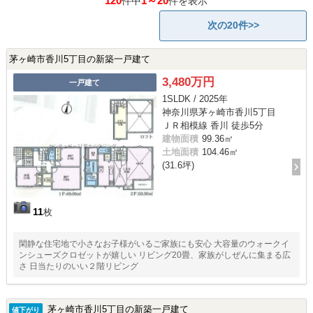
120
1～20
件中
件を表示
次の20件>>
茅ヶ崎市香川5丁目の新築一戸建て
3,480万円
一戸建て
1SLDK / 2025年
神奈川県茅ヶ崎市香川5丁目
ＪＲ相模線 香川 徒歩5分
建物面積
99.36㎡
土地面積
104.46㎡
(31.6坪)
11
枚
閑静な住宅地で小さなお子様がいるご家族にも安心 大容量のウォークイ
ンシューズクロゼットが嬉しい リビング20畳、家族がしぜんに集まる広
さ 日当たりのいい２階リビング
茅ヶ崎市香川5丁目の新築一戸建て
値下がり