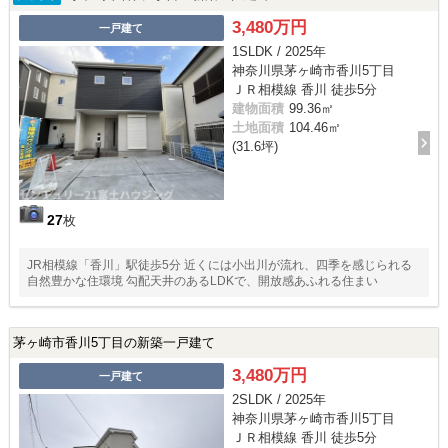
3,480万円
一戸建て
1SLDK / 2025年
神奈川県茅ヶ崎市香川5丁目
ＪＲ相模線 香川 徒歩5分
建物面積
99.36㎡
土地面積
104.46㎡
(31.6坪)
27
枚
JR相模線「香川」駅徒歩5分 近くには小出川が流れ、四季を感じられる
自然豊かな住環境 勾配天井のあるLDKで、開放感あふれる住まい
茅ヶ崎市香川5丁目の新築一戸建て
3,480万円
一戸建て
2SLDK / 2025年
神奈川県茅ヶ崎市香川5丁目
ＪＲ相模線 香川 徒歩5分