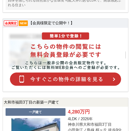
四季を感じられる自然豊かな住環境 勾配天井のあるLDKで、開放感あふ
れる住まい
【会員様限定で公開中！】
会員限定
NEW
大和市福田3丁目の新築一戸建て
4,280万円
一戸建て
4LDK / 2026年
神奈川県大和市福田3丁目
小田急江ノ島線 桜ヶ丘 徒歩9分