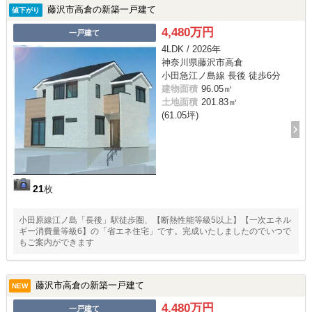
藤沢市高倉の新築一戸建て
値下がり
4,480万円
一戸建て
4LDK / 2026年
神奈川県藤沢市高倉
小田急江ノ島線 長後 徒歩6分
建物面積
96.05㎡
土地面積
201.83㎡
(61.05坪)
21
枚
小田原線江ノ島「長後」駅徒歩圏、【断熱性能等級5以上】【一次エネル
ギー消費量等級6】の「省エネ住宅」です。完成いたしましたのでいつで
もご案内ができます
藤沢市高倉の新築一戸建て
NEW
4,480万円
一戸建て