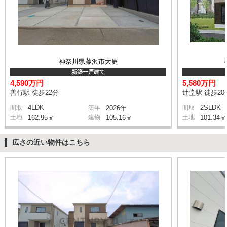
神奈川県藤沢市大庭
新築一戸建て
4,590万円
5,580万円
善行駅 徒歩22分
辻堂駅 徒歩20
4LDK
2SLDK
間取
築年
2026年
間取
土地
162.95㎡
建物
105.16㎡
土地
101.34㎡
広さの近い物件はこちら