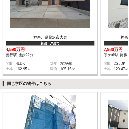
神奈川県藤沢市大庭
神奈
新築一戸建て
4,590万円
7,980万円
善行駅 徒歩22分
茅ケ崎駅 徒歩1
4LDK
2SLDK
間取
築年
2026年
間取
土地
162.95㎡
建物
105.16㎡
土地
129.47㎡
同じ学区の物件はこちら