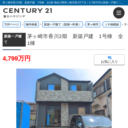
茅ヶ崎市香川2期 新築戸建 1号棟 全1棟 神奈川県茅ヶ崎市香川5丁目｜4,799万円の新築一戸建て｜センチュリー21富士ハウジング
TOPページ
物件検索
新築一戸建て（新築一軒家）
茅ヶ崎市
ＪＲ相模線
茅
茅ヶ崎市香川2期 新築戸建 1号棟 全
新築一戸建
て
1棟
4,799万円
お気に入り