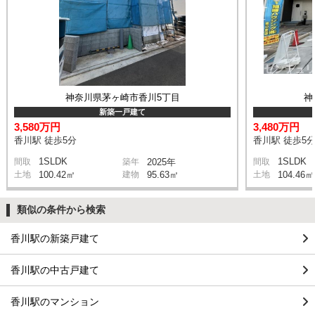
神奈川県茅ヶ崎市香川5丁目
神
新築一戸建て
3,580万円
3,480万円
香川駅 徒歩5分
香川駅 徒歩5
1SLDK
1SLDK
間取
築年
2025年
間取
土地
100.42㎡
建物
95.63㎡
土地
104.46㎡
類似の条件から検索
香川駅の新築戸建て
香川駅の中古戸建て
香川駅のマンション