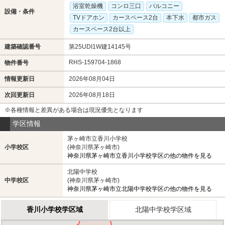
浴室乾燥機
コンロ三口
バルコニー
設備・条件
TVドアホン
カースペース2台
本下水
都市ガス
カースペース2台以上
建築確認番号
第25UDI1W建14145号
RHS-159704-1868
物件番号
情報更新日
2026年08月04日
次回更新日
2026年08月18日
※各種情報と差異がある場合は現況優先となります
学区情報
茅ヶ崎市立香川小学校
小学校区
(神奈川県茅ヶ崎市)
神奈川県茅ヶ崎市立香川小学校学区の他の物件を見る
北陽中学校
中学校区
(神奈川県茅ヶ崎市)
神奈川県茅ヶ崎市立北陽中学校学区の他の物件を見る
香川小学校学区域
北陽中学校学区域