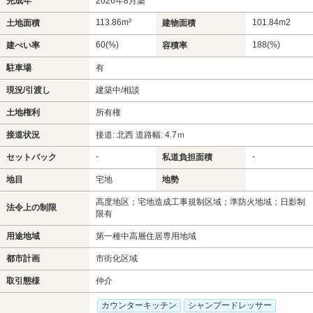
完成年
2026年8月築
113.86m²
101.84m
2
土地面積
建物面積
60(%)
188(%)
建ぺい率
容積率
駐車場
有
現況/引渡し
建築中/相談
土地権利
所有権
接道状況
接道: 北西 道路幅: 4.7ｍ
-
-
セットバック
私道負担面積
地目
宅地
地勢
高度地区；宅地造成工事規制区域；準防火地域；日影制
法令上の制限
限有
用途地域
第一種中高層住居専用地域
都市計画
市街化区域
取引態様
仲介
カウンターキッチン
シャンプードレッサー