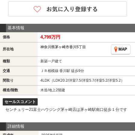
基本情報
4,799万円
価格
神奈川県茅ヶ崎市香川5丁目
所在地
MAP
種類
新築一戸建て
交通
ＪＲ相模線 香川駅 徒歩9分
間取り
4LDK（LDK20.2/洋室7.5/洋室5.7/洋室5.2/洋室5.2）
構造/階数
木造/地上2階建
セールスコメント
センチュリー21富士ハウジング茅ヶ崎店は茅ヶ崎駅南口徒歩１分です
詳細情報