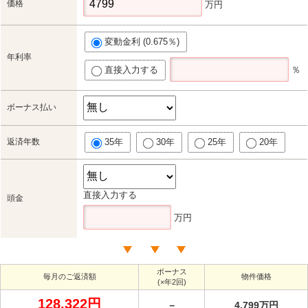
価格
万円
変動金利 (0.675％)
年利率
直接入力する
％
ボーナス払い
返済年数
35年
30年
25年
20年
直接入力する
頭金
万円
ボーナス
毎月のご返済額
物件価格
(×年2回)
128,322円
－
4,799万円