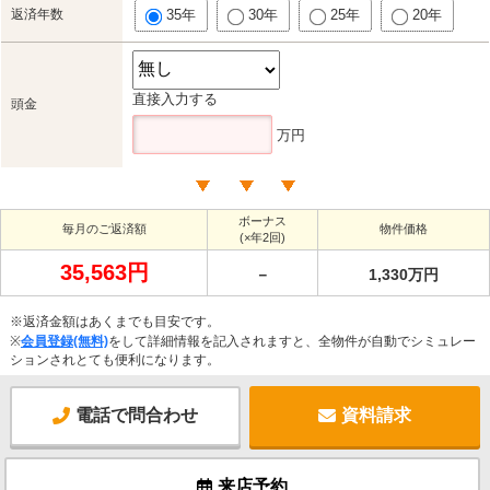
返済年数
35年
30年
25年
20年
直接入力する
頭金
万円
ボーナス
毎月のご返済額
物件価格
(×年2回)
35,563円
－
1,330万円
※返済金額はあくまでも目安です。
※
会員登録(無料)
をして詳細情報を記入されますと、全物件が自動でシミュレー
ションされとても便利になります。
電話で問合わせ
資料請求
来店予約