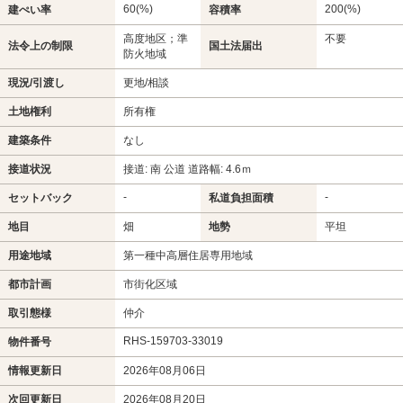
60(%)
200(%)
建ぺい率
容積率
高度地区；準
不要
法令上の制限
国土法届出
防火地域
現況/引渡し
更地/相談
土地権利
所有権
建築条件
なし
接道状況
接道: 南 公道 道路幅: 4.6ｍ
-
-
セットバック
私道負担面積
地目
畑
地勢
平坦
用途地域
第一種中高層住居専用地域
都市計画
市街化区域
取引態様
仲介
RHS-159703-33019
物件番号
情報更新日
2026年08月06日
次回更新日
2026年08月20日