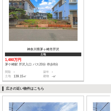
神奈川県茅ヶ崎市芹沢
土地
1,480万円
茅ケ崎駅 芹沢入口 バス20分 停歩8分
-
-
間取
築年
土地
139.15㎡
建物
-㎡
広さの近い物件はこちら