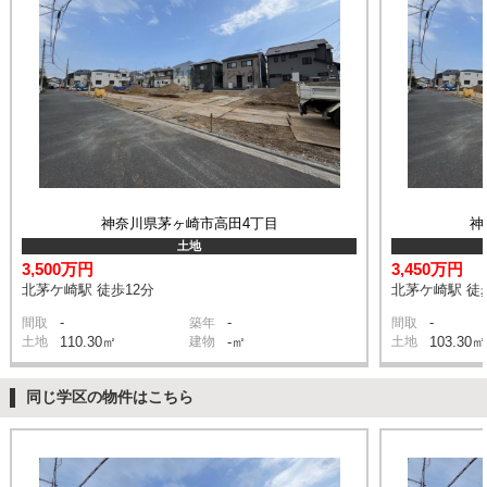
神奈川県茅ヶ崎市高田4丁目
神
土地
3,500万円
3,450万円
北茅ケ崎駅 徒歩12分
北茅ケ崎駅 徒
-
-
-
間取
築年
間取
土地
110.30㎡
建物
-㎡
土地
103.30㎡
同じ学区の物件はこちら