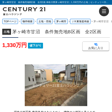
茅ヶ崎市甘沼 条件無売地B区画 全2区画 神奈川県茅ヶ崎市甘沼｜1,330万円の土地｜センチュリー21富士ハウジング
TOPページ
物件検索
土地・売地
茅ヶ崎市
ＪＲ東海道本線
茅ヶ崎市甘沼 
茅ヶ崎市甘沼 条件無売地B区画 全2区画
土地
1,330万円
値下がり
お気に入り