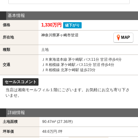
基本情報
1,330万円
価格
値下がり
神奈川県茅ヶ崎市甘沼
所在地
MAP
種類
土地
ＪＲ東海道本線 茅ケ崎駅 バス11分 甘沼 停歩4分
交通
ＪＲ相模線 茅ケ崎駅 バス11分 甘沼 停歩4分
ＪＲ相模線 北茅ケ崎駅 徒歩23分
セールスコメント
当店は湘南モールフィル１階にございます。お気軽にお立ち寄り下さ
いませ。
詳細情報
土地面積
90.47m² (27.36坪)
坪単価
48.6万円 /坪