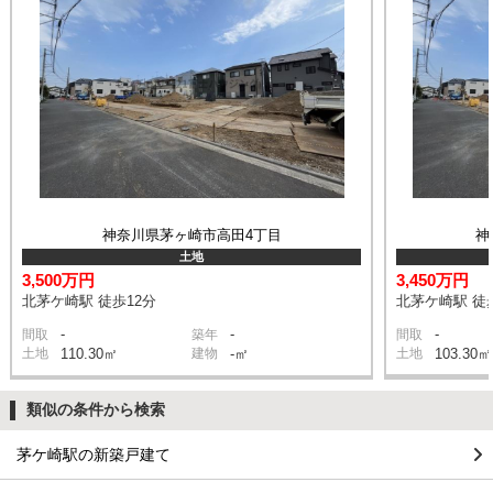
神奈川県茅ヶ崎市高田4丁目
神
土地
3,500万円
3,450万円
北茅ケ崎駅 徒歩12分
北茅ケ崎駅 徒
-
-
-
間取
築年
間取
土地
110.30㎡
建物
-㎡
土地
103.30㎡
類似の条件から検索
茅ケ崎駅の新築戸建て