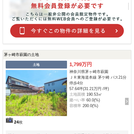
茅ヶ崎市萩園の土地
1,799万円
土地
神奈川県茅ヶ崎市萩園
ＪＲ東海道本線 茅ケ崎 バス21分
停歩4分
57.64坪(31.21万円 /坪)
土地面積
190.53㎡
建ぺい率
60.0(%)
容積率
200.0(%)
24
枚