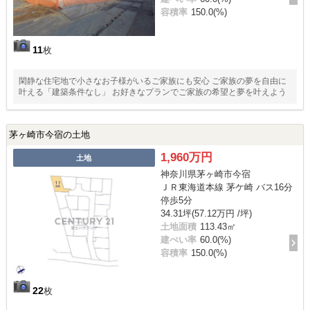
容積率
150.0(%)
11
枚
閑静な住宅地で小さなお子様がいるご家族にも安心 ご家族の夢を自由に
叶える「建築条件なし」 お好きなプランでご家族の希望と夢を叶えよう
茅ヶ崎市今宿の土地
1,960万円
土地
神奈川県茅ヶ崎市今宿
ＪＲ東海道本線 茅ケ崎 バス16分
停歩5分
34.31坪(57.12万円 /坪)
土地面積
113.43㎡
建ぺい率
60.0(%)
容積率
150.0(%)
22
枚