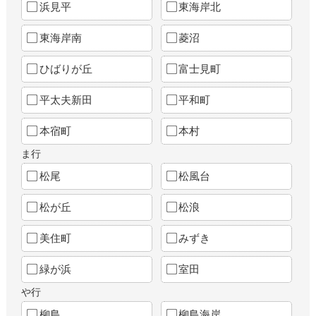
浜見平
東海岸北
東海岸南
菱沼
ひばりが丘
富士見町
平太夫新田
平和町
本宿町
本村
ま行
松尾
松風台
松が丘
松浪
美住町
みずき
緑が浜
室田
や行
柳島
柳島海岸