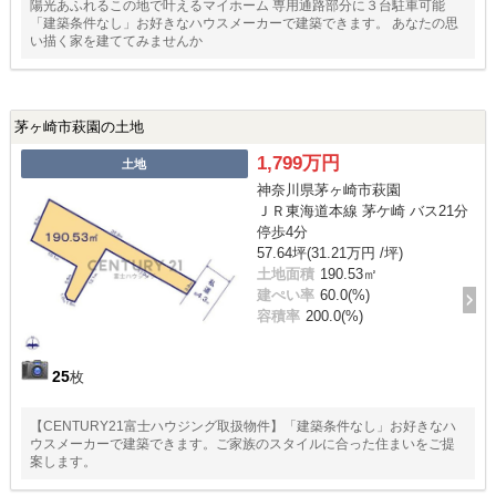
陽光あふれるこの地で叶えるマイホーム 専用通路部分に３台駐車可能
「建築条件なし」お好きなハウスメーカーで建築できます。 あなたの思
い描く家を建ててみませんか
茅ヶ崎市萩園の土地
1,799万円
土地
神奈川県茅ヶ崎市萩園
ＪＲ東海道本線 茅ケ崎 バス21分
停歩4分
57.64坪(31.21万円 /坪)
土地面積
190.53㎡
建ぺい率
60.0(%)
容積率
200.0(%)
25
枚
【CENTURY21富士ハウジング取扱物件】「建築条件なし」お好きなハ
ウスメーカーで建築できます。ご家族のスタイルに合った住まいをご提
案します。