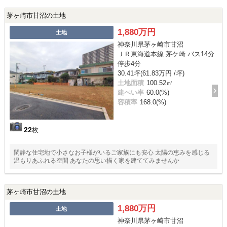
茅ヶ崎市甘沼の土地
1,880万円
土地
神奈川県茅ヶ崎市甘沼
ＪＲ東海道本線 茅ケ崎 バス14分
停歩4分
30.41坪(61.83万円 /坪)
土地面積
100.52㎡
建ぺい率
60.0(%)
容積率
168.0(%)
22
枚
閑静な住宅地で小さなお子様がいるご家族にも安心 太陽の恵みを感じる
温もりあふれる空間 あなたの思い描く家を建ててみませんか
茅ヶ崎市甘沼の土地
1,880万円
土地
神奈川県茅ヶ崎市甘沼