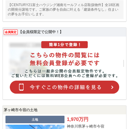
【CENTURY21富士ハウジング湘南モールフィル店取扱物件】全18区画
の開発分譲地です。ご家族の夢を自由に叶える「建築条件なし」住まい
の夢をお手伝いします。
【会員様限定で公開中！】
会員限定
茅ヶ崎市今宿の土地
1,970万円
土地
神奈川県茅ヶ崎市今宿