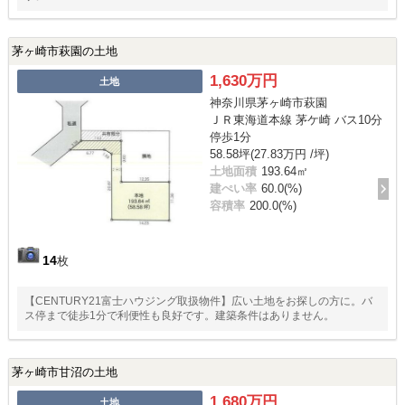
茅ヶ崎市萩園の土地
1,630万円
土地
神奈川県茅ヶ崎市萩園
ＪＲ東海道本線 茅ケ崎 バス10分
停歩1分
58.58坪(27.83万円 /坪)
土地面積
193.64㎡
建ぺい率
60.0(%)
容積率
200.0(%)
14
枚
【CENTURY21富士ハウジング取扱物件】広い土地をお探しの方に。バ
ス停まで徒歩1分で利便性も良好です。建築条件はありません。
茅ヶ崎市甘沼の土地
1,680万円
土地