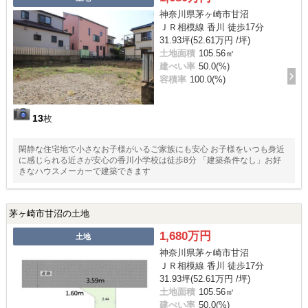
神奈川県茅ヶ崎市甘沼
ＪＲ相模線 香川 徒歩17分
31.93坪(52.61万円 /坪)
土地面積
105.56㎡
建ぺい率
50.0(%)
容積率
100.0(%)
13
枚
閑静な住宅地で小さなお子様がいるご家族にも安心 お子様をいつも身近
に感じられる近さが安心の香川小学校は徒歩8分 「建築条件なし」お好
きなハウスメーカーで建築できます
茅ヶ崎市甘沼の土地
1,680万円
土地
神奈川県茅ヶ崎市甘沼
ＪＲ相模線 香川 徒歩17分
31.93坪(52.61万円 /坪)
土地面積
105.56㎡
建ぺい率
50.0(%)