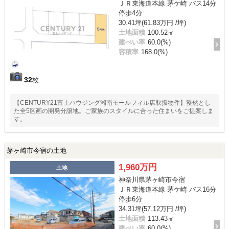
ＪＲ東海道本線 茅ケ崎 バス14分
停歩4分
30.41坪(61.83万円 /坪)
土地面積
100.52㎡
建ぺい率
60.0(%)
容積率
168.0(%)
32
枚
【CENTURY21富士ハウジング湘南モールフィル店取扱物件】整然とし
た全5区画の開発分譲地。ご家族のスタイルに合った住まいをご提案しま
す。
茅ヶ崎市今宿の土地
1,960万円
土地
神奈川県茅ヶ崎市今宿
ＪＲ東海道本線 茅ケ崎 バス16分
停歩6分
34.31坪(57.12万円 /坪)
土地面積
113.43㎡
建ぺい率
60.0(%)