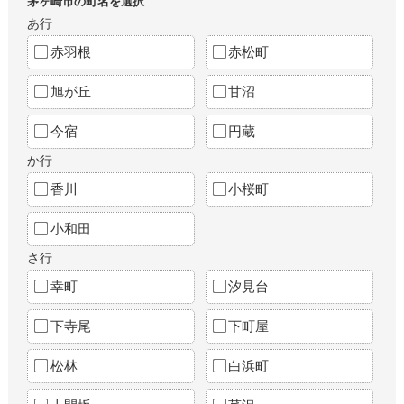
茅ヶ崎市の町名を選択
あ行
赤羽根
赤松町
旭が丘
甘沼
今宿
円蔵
か行
香川
小桜町
小和田
さ行
幸町
汐見台
下寺尾
下町屋
松林
白浜町