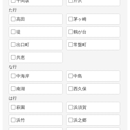
十間坂
芹沢
た行
高田
茅ヶ崎
堤
鶴が台
出口町
常盤町
共恵
な行
中海岸
中島
南湖
西久保
は行
萩園
浜須賀
浜竹
浜之郷