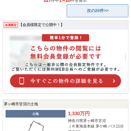
227
1～20
件中
件を表示
次の20件>>
【会員様限定で公開中！】
会員限定
茅ヶ崎市甘沼の土地
1,330万円
土地
神奈川県茅ヶ崎市甘沼
ＪＲ東海道本線 茅ケ崎 バス11分