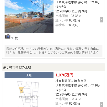
ＪＲ東海道本線 茅ケ崎 バス16分
停歩6分
32.78坪(60.11万円 /坪)
土地面積
108.35㎡
建ぺい率
60.0(%)
容積率
150.0(%)
11
枚
閑静な住宅地で小さなお子様がいるご家族にも安心 ご家族の夢を自由に
叶える「建築条件なし」 お好きなプランでご家族の希望と夢を叶えよう
茅ヶ崎市今宿の土地
1,970万円
土地
神奈川県茅ヶ崎市今宿
ＪＲ東海道本線 茅ケ崎 バス16分
停歩5分
32.78坪(60.11万円 /坪)
土地面積
108.35㎡
建ぺい率
60.0(%)