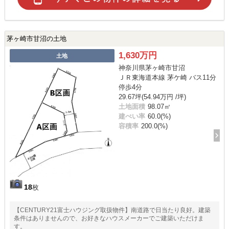
茅ヶ崎市甘沼の土地
1,630万円
土地
神奈川県茅ヶ崎市甘沼
ＪＲ東海道本線 茅ケ崎 バス11分
停歩4分
29.67坪(54.94万円 /坪)
土地面積
98.07㎡
建ぺい率
60.0(%)
容積率
200.0(%)
18
枚
【CENTURY21富士ハウジング取扱物件】南道路で日当たり良好。建築
条件はありませんので、お好きなハウスメーカーでご建築いただけま
す。