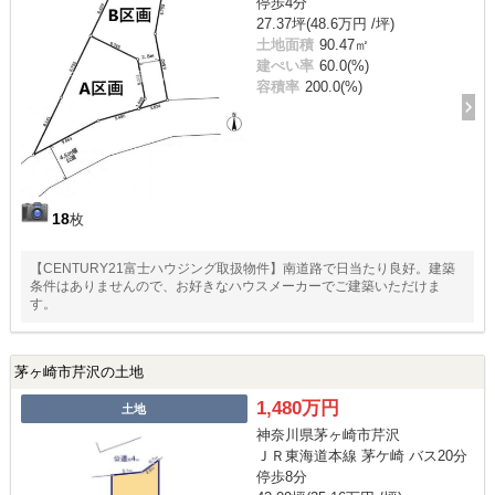
停歩4分
27.37坪(48.6万円 /坪)
土地面積
90.47㎡
建ぺい率
60.0(%)
容積率
200.0(%)
18
枚
【CENTURY21富士ハウジング取扱物件】南道路で日当たり良好。建築
条件はありませんので、お好きなハウスメーカーでご建築いただけま
す。
茅ヶ崎市芹沢の土地
1,480万円
土地
神奈川県茅ヶ崎市芹沢
ＪＲ東海道本線 茅ケ崎 バス20分
停歩8分