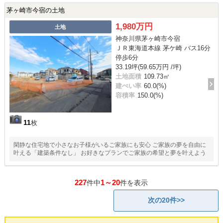
茅ヶ崎市今宿の土地
1,980万円
土地
神奈川県茅ヶ崎市今宿
ＪＲ東海道本線 茅ケ崎 バス16分
停歩6分
33.19坪(59.65万円 /坪)
土地面積
109.73㎡
建ぺい率
60.0(%)
容積率
150.0(%)
11
枚
閑静な住宅地で小さなお子様がいるご家族にも安心 ご家族の夢を自由に
叶える「建築条件なし」 お好きなプランでご家族の希望と夢を叶えよう
227
1～20
件中
件を表示
次の20件>>