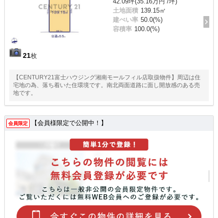
42.09坪(35.16万円 /坪)
土地面積
139.15㎡
建ぺい率
50.0(%)
容積率
100.0(%)
21
枚
【CENTURY21富士ハウジング湘南モールフィル店取扱物件】周辺は住
宅地の為、落ち着いた住環境です。南北両面道路に面し開放感のある売
地です。
【会員様限定で公開中！】
会員限定