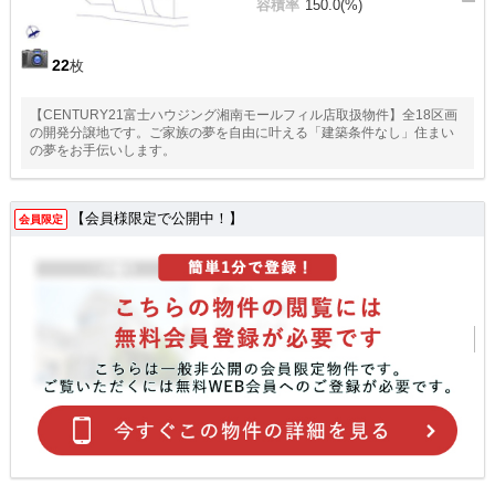
容積率
150.0(%)
22
枚
【CENTURY21富士ハウジング湘南モールフィル店取扱物件】全18区画
の開発分譲地です。ご家族の夢を自由に叶える「建築条件なし」住まい
の夢をお手伝いします。
【会員様限定で公開中！】
会員限定