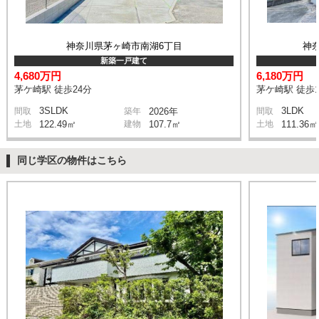
神奈川県茅ヶ崎市南湖6丁目
神
新築一戸建て
4,680万円
6,180万円
茅ケ崎駅 徒歩24分
茅ケ崎駅 徒歩1
3SLDK
3LDK
間取
築年
2026年
間取
土地
122.49㎡
建物
107.7㎡
土地
111.36㎡
同じ学区の物件はこちら