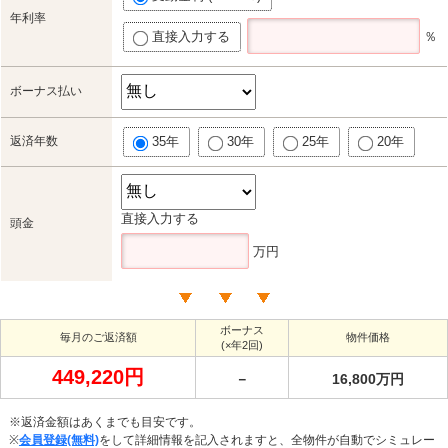
年利率
直接入力する
％
ボーナス払い
返済年数
35年
30年
25年
20年
直接入力する
頭金
万円
ボーナス
毎月のご返済額
物件価格
(×年2回)
449,220円
－
16,800万円
※返済金額はあくまでも目安です。
※
会員登録(無料)
をして詳細情報を記入されますと、全物件が自動でシミュレー