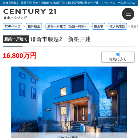
鎌倉市腰越2 新築戸建 神奈川県鎌倉市腰越5丁目｜16,800万円の新築一戸建て｜センチュリー21富士ハウジング
TOPページ
物件検索
新築一戸建て（新築一軒家）
鎌倉市
江ノ島電鉄
鎌倉
鎌倉市腰越2 新築戸建
新築一戸建て
16,800万円
お気に入り