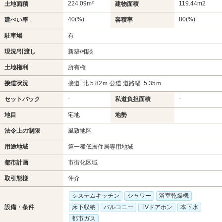
224.09m²
119.44m
2
土地面積
建物面積
40(%)
80(%)
建ぺい率
容積率
駐車場
有
現況/引渡し
新築/相談
土地権利
所有権
接道状況
接道: 北 5.82ｍ 公道 道路幅: 5.35ｍ
-
-
セットバック
私道負担面積
地目
宅地
地勢
法令上の制限
風致地区
用途地域
第一種低層住居専用地域
都市計画
市街化区域
取引態様
仲介
システムキッチン
シャワー
浴室乾燥機
設備・条件
床下収納
バルコニー
TVドアホン
本下水
都市ガス