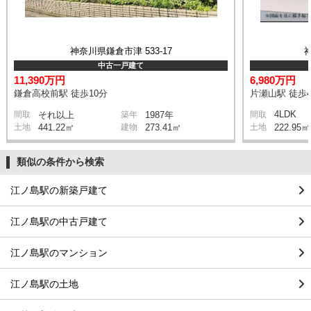
神奈川県鎌倉市津 533-17
中古一戸建て
11,390万円
6,980万円
鎌倉高校前駅 徒歩10分
片瀬山駅 徒歩
4LDK
間取
それ以上
築年
1987年
間取
土地
441.22㎡
建物
273.41㎡
土地
222.95㎡
類似の条件から検索
江ノ島駅の新築戸建て
江ノ島駅の中古戸建て
江ノ島駅のマンション
江ノ島駅の土地