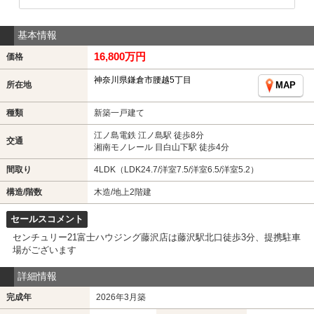
基本情報
16,800万円
価格
神奈川県鎌倉市腰越5丁目
所在地
MAP
種類
新築一戸建て
江ノ島電鉄 江ノ島駅 徒歩8分
交通
湘南モノレール 目白山下駅 徒歩4分
間取り
4LDK（LDK24.7/洋室7.5/洋室6.5/洋室5.2）
構造/階数
木造/地上2階建
セールスコメント
センチュリー21富士ハウジング藤沢店は藤沢駅北口徒歩3分、提携駐車
場がございます
詳細情報
完成年
2026年3月築