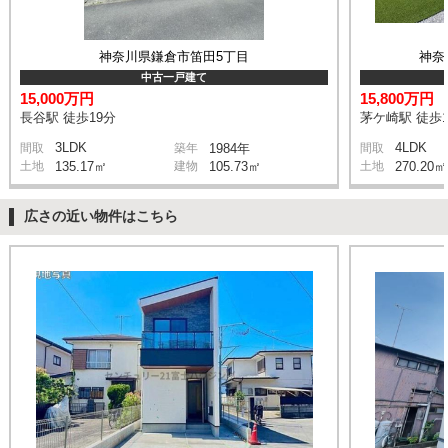
神奈川県鎌倉市笛田5丁目
神奈
中古一戸建て
15,000万円
15,800万円
長谷駅 徒歩19分
茅ケ崎駅 徒歩1
3LDK
4LDK
間取
築年
1984年
間取
土地
135.17㎡
建物
105.73㎡
土地
270.20㎡
広さの近い物件はこちら