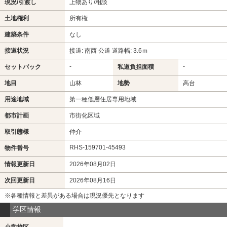
現況/引渡し
上物あり/相談
土地権利
所有権
建築条件
なし
接道状況
接道: 南西 公道 道路幅: 3.6ｍ
-
-
セットバック
私道負担面積
地目
山林
地勢
高台
用途地域
第一種低層住居専用地域
都市計画
市街化区域
取引態様
仲介
RHS-159701-45493
物件番号
情報更新日
2026年08月02日
次回更新日
2026年08月16日
※各種情報と差異がある場合は現況優先となります
学区情報
小学校区