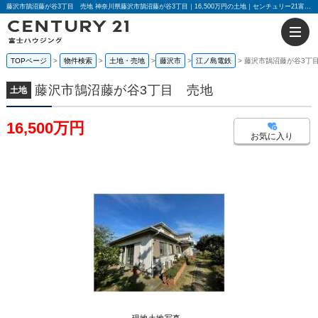
藤沢市鵠沼藤が谷3丁目 売地 神奈川県藤沢市鵠沼藤が谷3丁目｜16,500万円の土地｜センチュリー21富士ハウジング
TOPページ
物件検索
土地・売地
藤沢市
江ノ島電鉄
藤沢市鵠沼藤が谷3丁
藤沢市鵠沼藤が谷3丁目 売地
土地
16,500万円
お気に入り