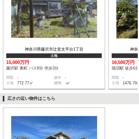
神奈川県藤沢市辻堂太平台1丁目
神奈
土地
15,000万円
16,500万円
藤沢駅 東町 バス8分 停歩3分
鵠沼駅 徒歩6
-
-
-
間取
築年
間取
土地
772.77㎡
建物
-㎡
土地
1476.79
広さの近い物件はこちら