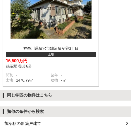
神奈川県藤沢市鵠沼藤が谷3丁目
土地
16,500万円
鵠沼駅 徒歩6分
-
-
間取
築年
土地
1476.79㎡
建物
-㎡
同じ学区の物件はこちら
類似の条件から検索
鵠沼駅の新築戸建て