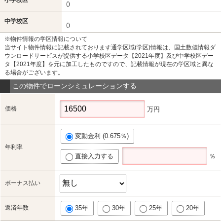
()
中学校区
()
※物件情報の学区情報について
当サイト物件情報に記載されております通学区域(学区)情報は、国土数値情報ダ
ウンロードサービスが提供する小学校区データ【2021年度】及び中学校区デー
タ【2021年度】を元に加工したものですので、記載情報が現在の学区域と異な
る場合がございます。
この物件でローンシミュレーションする
価格
万円
変動金利 (0.675％)
年利率
直接入力する
％
ボーナス払い
返済年数
35年
30年
25年
20年