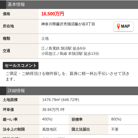
基本情報
16,500万円
価格
神奈川県藤沢市鵠沼藤が谷3丁目
所在地
MAP
種類
土地
江ノ島電鉄 鵠沼駅 徒歩6分
交通
小田急江ノ島線 本鵠沼駅 徒歩13分
セールスコメント
ご満足・ご納得頂ける物件探しを、親身に精一杯お手伝いさせて頂き
ます。
詳細情報
土地面積
1476.79m² (446.72坪)
坪単価
36.94万円 /坪
40(%)
80(%)
建ぺい率
容積率
法令上の制限
風致地区
国土法届出
不要