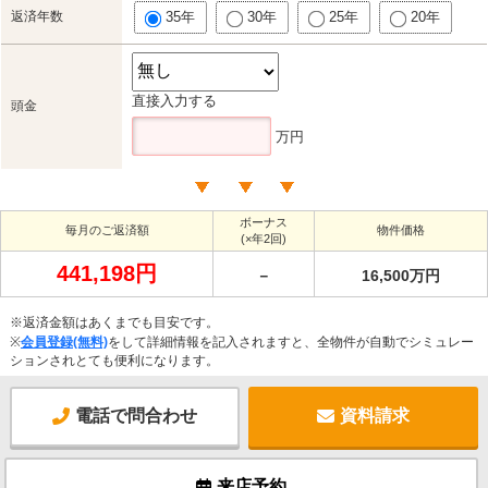
返済年数
35年
30年
25年
20年
直接入力する
頭金
万円
ボーナス
毎月のご返済額
物件価格
(×年2回)
441,198円
－
16,500万円
※返済金額はあくまでも目安です。
※
会員登録(無料)
をして詳細情報を記入されますと、全物件が自動でシミュレー
ションされとても便利になります。
電話で問合わせ
資料請求
来店予約