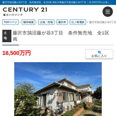
藤沢市鵠沼藤が谷3丁目 条件無売地 全1区画 神奈川県藤沢市鵠沼藤が谷3丁目｜16,500万円の土地｜センチュリー21富士ハウジング
TOPページ
物件検索
土地・売地
藤沢市
江ノ島電鉄
藤沢市鵠沼藤が谷3丁
藤沢市鵠沼藤が谷3丁目 条件無売地 全1区
土
地
画
16,500万円
お気に入り