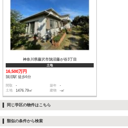
神奈川県藤沢市鵠沼藤が谷3丁目
土地
16,500万円
鵠沼駅 徒歩6分
-
-
間取
築年
土地
1476.79㎡
建物
-㎡
同じ学区の物件はこちら
類似の条件から検索