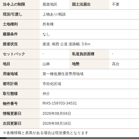
法令上の制限
風致地区
国土法届出
不要
現況/引渡し
上物あり/相談
土地権利
所有権
建築条件
なし
接道状況
接道: 南西 公道 道路幅: 3.8ｍ
-
-
セットバック
私道負担面積
地目
山林
地勢
高台
用途地域
第一種低層住居専用地域
都市計画
市街化区域
取引態様
仲介
RHS-159703-34531
物件番号
情報更新日
2026年08月04日
次回更新日
2026年08月18日
※各種情報と差異がある場合は現況優先となります