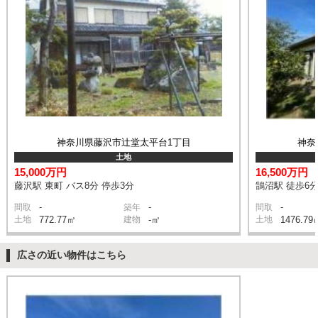
神奈川県藤沢市辻堂太平台1丁目
神奈
土地
15,000万円
16,500万円
藤沢駅 東町 バス8分 停歩3分
鵠沼駅 徒歩6
-
-
-
間取
築年
間取
土地
772.77㎡
建物
-㎡
土地
1476.79
広さの近い物件はこちら