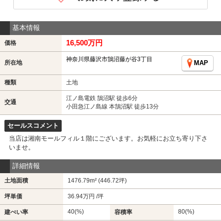
基本情報
16,500万円
価格
神奈川県藤沢市鵠沼藤が谷3丁目
所在地
MAP
種類
土地
江ノ島電鉄 鵠沼駅 徒歩6分
交通
小田急江ノ島線 本鵠沼駅 徒歩13分
セールスコメント
当店は湘南モールフィル１階にございます。お気軽にお立ち寄り下さ
いませ。
詳細情報
土地面積
1476.79m² (446.72坪)
坪単価
36.94万円 /坪
40(%)
80(%)
建ぺい率
容積率