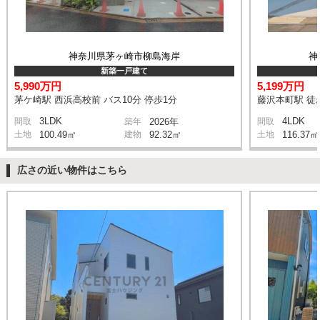
神奈川県茅ヶ崎市柳島海岸
神
新築一戸建て
5,990万円
5,199万円
茅ケ崎駅 西浜高校前 バス10分 停歩1分
藤沢本町駅 徒
3LDK
4LDK
間取
築年
2026年
間取
土地
100.49㎡
建物
92.32㎡
土地
116.37㎡
広さの近い物件はこちら