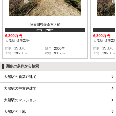
神奈川県鎌倉市大船
中古一戸建て
6,300万円
6,300万円
大船駅 徒歩23分
大船駅 徒歩23
1SLDK
1SLDK
間取
築年
2009年
間取
土地
296.05㎡
建物
93.56㎡
土地
296.05㎡
類似の条件から検索
大船駅の新築戸建て
大船駅の中古戸建て
大船駅のマンション
大船駅の土地