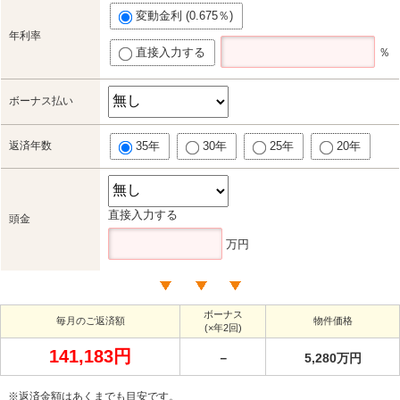
変動金利 (0.675％)
年利率
直接入力する
％
ボーナス払い
返済年数
35年
30年
25年
20年
直接入力する
頭金
万円
ボーナス
毎月のご返済額
物件価格
(×年2回)
141,183円
－
5,280万円
※返済金額はあくまでも目安です。