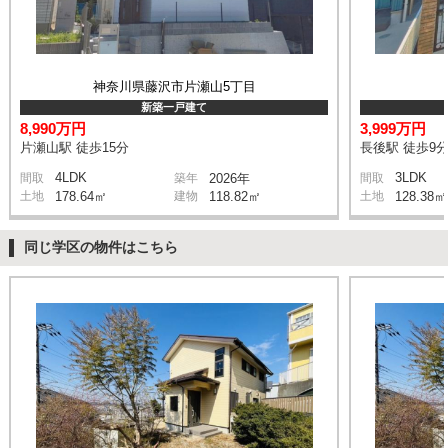
神奈川県藤沢市片瀬山5丁目
新築一戸建て
8,990万円
3,999万円
片瀬山駅 徒歩15分
長後駅 徒歩9
4LDK
3LDK
間取
築年
2026年
間取
土地
178.64㎡
建物
118.82㎡
土地
128.38㎡
同じ学区の物件はこちら