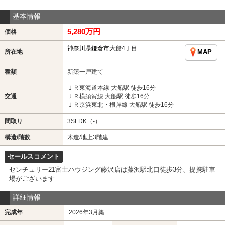
基本情報
5,280万円
価格
神奈川県鎌倉市大船4丁目
所在地
MAP
種類
新築一戸建て
ＪＲ東海道本線 大船駅 徒歩16分
交通
ＪＲ横須賀線 大船駅 徒歩16分
ＪＲ京浜東北・根岸線 大船駅 徒歩16分
間取り
3SLDK（-）
構造/階数
木造/地上3階建
セールスコメント
センチュリー21富士ハウジング藤沢店は藤沢駅北口徒歩3分、提携駐車
場がございます
詳細情報
完成年
2026年3月築