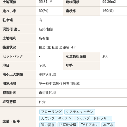
55.81m²
99.36m
2
土地面積
建物面積
60(%)
160(%)
建ぺい率
容積率
駐車場
有
現況/引渡し
新築/相談
土地権利
所有権
接道状況
接道: 北 私道 道路幅: 4ｍ
セットバック
-
私道負担面積
あり
地目
宅地
地勢
法令上の制限
準防火地域
用途地域
第一種中高層住居専用地域
都市計画
市街化区域
取引態様
仲介
フローリング
システムキッチン
カウンターキッチン
シャンプードレッサー
設備・条件
追い焚き
浴室乾燥機
TVドアホン
本下水