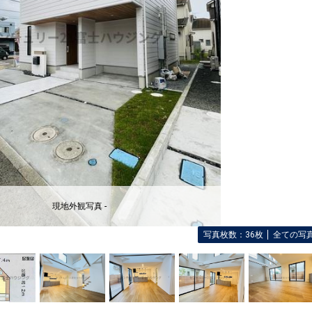
現地外観写真 -
写真枚数：36枚
全ての写