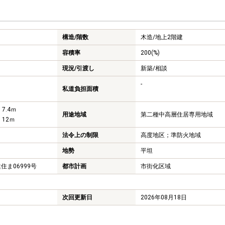
構造/階数
木造/
地上2階建
容積率
200(%)
現況/引渡し
新築/相談
-
私道負担面積
 7.4ｍ
用途地域
第二種中高層住居専用地域
 12ｍ
法令上の制限
高度地区；準防火地域
地勢
平坦
住ま06999号
都市計画
市街化区域
次回更新日
2026年08月18日