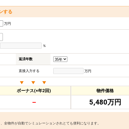
ンする
万円
％
返済年数
直接入力する
万円
ボーナス(×年2回)
物件価格
－
5,480万円
と、全物件が自動でシミュレーションされとても便利になります。