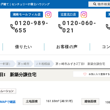
物件検
築一戸建て｜センチュリー21富士ハウジング
湘南モールフィル店
辻堂北口店
-
0120-989-
0120-060-
655
021
借りたい
お客様の声
コ
一軒家）
茅ヶ崎市
ＪＲ相模線
茅ヶ崎市みずき2丁目I 新築分譲住宅
目I 新築分譲住宅
161.69m² (48.91坪)
土地面積
建物面積
MAPで確認
10