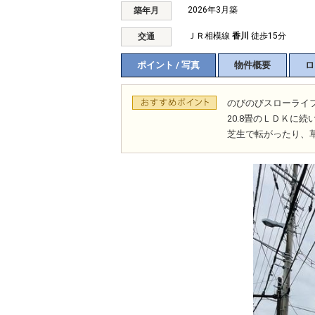
2026年3月築
築年月
ＪＲ相模線
香川
徒歩15分
交通
ポイント / 写真
物件概要
ロ
のびのびスローライ
20.8畳のＬＤＫに
芝生で転がったり、