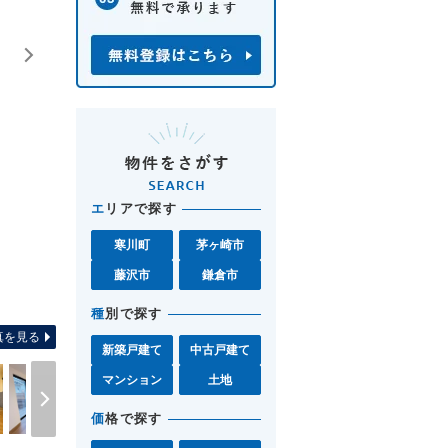
エ
リアで探す
寒川町
茅ヶ崎市
藤沢市
鎌倉市
間取り図 お気軽に茅ヶ崎店0467-
種
別で探す
真を見る
新築戸建て
中古戸建て
マンション
土地
価
格で探す