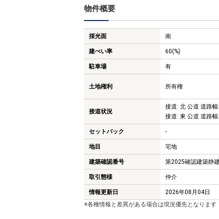
物件概要
採光面
南
建ぺい率
60(%)
駐車場
有
土地権利
所有権
接道: 北 公道 道路幅:
接道状況
接道: 東 公道 道路幅:
セットバック
-
地目
宅地
建築確認番号
第2025確認建築静建
取引態様
仲介
情報更新日
2026年08月04日
※各種情報と差異がある場合は現況優先となります