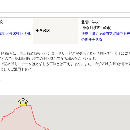
校
北陽中学校
(神奈川県茅ヶ崎市)
中学校区
香川小学校学区の他
神奈川県茅ヶ崎市立北陽中学校
の物件を見る
区)情報は、国土数値情報ダウンロードサービスが提供する小学校区データ【2021
のですので、記載情報が現在の学区域と異なる場合がございます。
上で記述通り、データは必ずしも正確とは言えません。また、通学区域(学区)は毎年
としてご活用下さい。