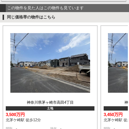
この物件を見た人はこの物件も見ています
同じ価格帯の物件はこちら
神奈川県茅ヶ崎市高田4丁目
神
土地
3,500万円
3,450万円
北茅ケ崎駅 徒歩12分
北茅ケ崎駅 徒
-
-
-
間取
築年
間取