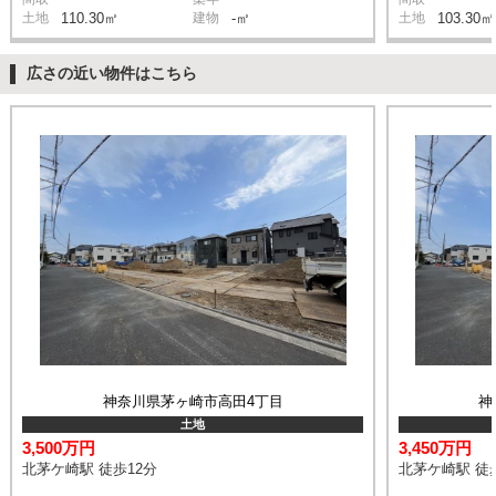
土地
110.30㎡
建物
-㎡
土地
103.30㎡
広さの近い物件はこちら
神奈川県茅ヶ崎市高田4丁目
神
土地
3,500万円
3,450万円
北茅ケ崎駅 徒歩12分
北茅ケ崎駅 徒