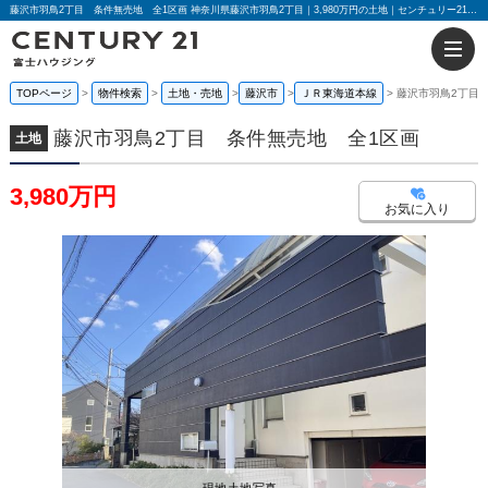
藤沢市羽鳥2丁目 条件無売地 全1区画 神奈川県藤沢市羽鳥2丁目｜3,980万円の土地｜センチュリー21富士ハウジング
TOPページ
物件検索
土地・売地
藤沢市
ＪＲ東海道本線
藤沢市羽鳥2丁目
藤沢市羽鳥2丁目 条件無売地 全1区画
土地
3,980万円
お気に入り