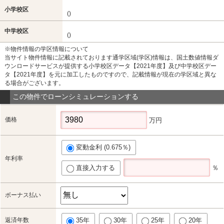
小学校区
()
中学校区
()
※物件情報の学区情報について
当サイト物件情報に記載されております通学区域(学区)情報は、国土数値情報ダ
ウンロードサービスが提供する小学校区データ【2021年度】及び中学校区デー
タ【2021年度】を元に加工したものですので、記載情報が現在の学区域と異な
る場合がございます。
この物件でローンシミュレーションする
価格
万円
変動金利 (0.675％)
年利率
直接入力する
％
ボーナス払い
返済年数
35年
30年
25年
20年