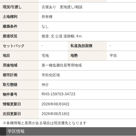
現況/引渡し
古屋あり 更地渡し/相談
土地権利
所有権
建築条件
なし
接道状況
接道: 北 公道 道路幅: 4ｍ
-
-
セットバック
私道負担面積
地目
宅地
地勢
平坦
用途地域
第一種低層住居専用地域
都市計画
市街化区域
取引態様
仲介
RHS-159703-34723
物件番号
情報更新日
2026年08月04日
次回更新日
2026年08月18日
※各種情報と差異がある場合は現況優先となります
学区情報