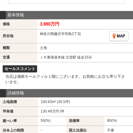
基本情報
3,980万円
価格
神奈川県藤沢市羽鳥2丁目
所在地
MAP
種類
土地
交通
ＪＲ東海道本線 辻堂駅 徒歩15分
セールスコメント
当店は湘南モールフィル１階にございます。お気軽にお立ち寄り下さ
いませ。
詳細情報
土地面積
100.83m² (30.5坪)
坪単価
130.49万円 /坪
50(%)
80(%)
建ぺい率
容積率
法令上の制限
-
国土法届出
不要