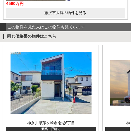
4590万円
藤沢市大庭の物件を見る
この物件を見た人はこの物件も見ています
同じ価格帯の物件はこちら
神奈川県茅ヶ崎市南湖6丁目
神
新築一戸建て