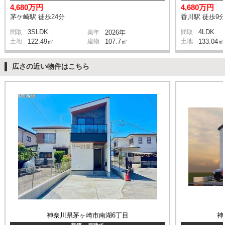
4,680万円
4,680万円
茅ケ崎駅 徒歩24分
香川駅 徒歩9
3SLDK
4LDK
間取
築年
2026年
間取
土地
122.49㎡
建物
107.7㎡
土地
133.04㎡
広さの近い物件はこちら
神奈川県茅ヶ崎市南湖6丁目
神