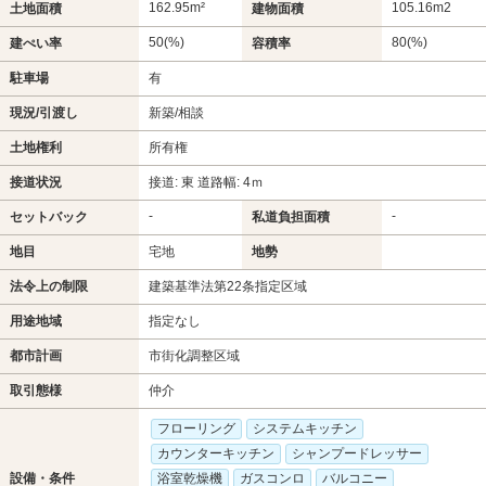
162.95m²
105.16m
2
土地面積
建物面積
50(%)
80(%)
建ぺい率
容積率
駐車場
有
現況/引渡し
新築/相談
土地権利
所有権
接道状況
接道: 東 道路幅: 4ｍ
-
-
セットバック
私道負担面積
地目
宅地
地勢
法令上の制限
建築基準法第22条指定区域
用途地域
指定なし
都市計画
市街化調整区域
取引態様
仲介
フローリング
システムキッチン
カウンターキッチン
シャンプードレッサー
設備・条件
浴室乾燥機
ガスコンロ
バルコニー