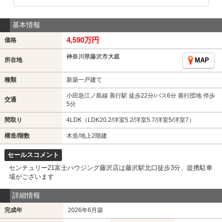
基本情報
4,590万円
価格
神奈川県藤沢市大庭
所在地
MAP
種類
新築一戸建て
小田急江ノ島線 善行駅 徒歩22分/バス6分 善行団地 停歩
交通
5分
間取り
4LDK（LDK20.2/洋室5.2/洋室5.7/洋室5/洋室7）
構造/階数
木造/地上2階建
セールスコメント
センチュリー21富士ハウジング藤沢店は藤沢駅北口徒歩3分、提携駐車
場がございます
詳細情報
完成年
2026年6月築