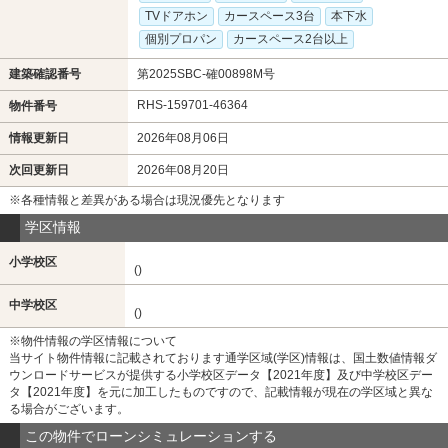
TVドアホン
カースペース3台
本下水
個別プロパン
カースペース2台以上
建築確認番号
第2025SBC-確00898M号
RHS-159701-46364
物件番号
情報更新日
2026年08月06日
次回更新日
2026年08月20日
※各種情報と差異がある場合は現況優先となります
学区情報
小学校区
()
中学校区
()
※物件情報の学区情報について
当サイト物件情報に記載されております通学区域(学区)情報は、国土数値情報ダ
ウンロードサービスが提供する小学校区データ【2021年度】及び中学校区デー
タ【2021年度】を元に加工したものですので、記載情報が現在の学区域と異な
る場合がございます。
この物件でローンシミュレーションする