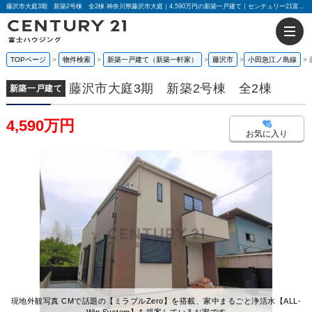
藤沢市大庭3期 新築2号棟 全2棟 神奈川県藤沢市大庭｜4,590万円の新築一戸建て｜センチュリー21富士ハウジング
TOPページ
物件検索
新築一戸建て（新築一軒家）
藤沢市
小田急江ノ島線
藤沢市大庭3期 新築2号棟 全2棟
新築一戸建て
4,590万円
お気に入り
現地外観写真 CMで話題の【ミラブルZero】を搭載、家中まるごと浄活水【ALL-