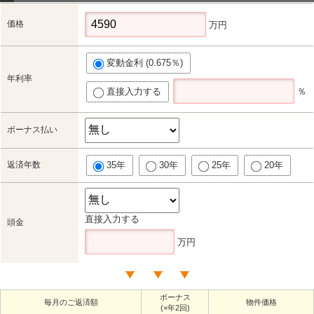
価格
万円
変動金利 (0.675％)
年利率
直接入力する
％
ボーナス払い
返済年数
35年
30年
25年
20年
直接入力する
頭金
万円
ボーナス
毎月のご返済額
物件価格
(×年2回)