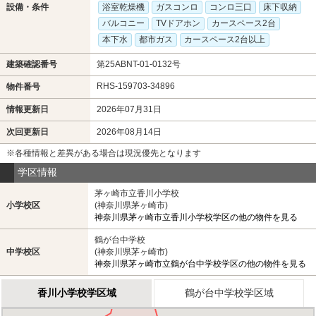
設備・条件
浴室乾燥機
ガスコンロ
コンロ三口
床下収納
バルコニー
TVドアホン
カースペース2台
本下水
都市ガス
カースペース2台以上
建築確認番号
第25ABNT-01-0132号
RHS-159703-34896
物件番号
情報更新日
2026年07月31日
次回更新日
2026年08月14日
※各種情報と差異がある場合は現況優先となります
学区情報
茅ヶ崎市立香川小学校
小学校区
(神奈川県茅ヶ崎市)
神奈川県茅ヶ崎市立香川小学校学区の他の物件を見る
鶴が台中学校
中学校区
(神奈川県茅ヶ崎市)
神奈川県茅ヶ崎市立鶴が台中学校学区の他の物件を見る
香川小学校学区域
鶴が台中学校学区域