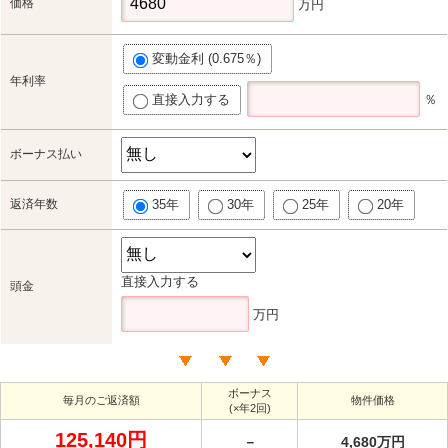
価格
万円
変動金利 (0.675％)
年利率
直接入力する
％
ボーナス払い
返済年数
35年
30年
25年
20年
直接入力する
頭金
万円
ボーナス
毎月のご返済額
物件価格
(×年2回)
125,140円
－
4,680万円