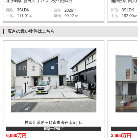
茅ケ崎駅 新田入口 バス12分 停歩4分
湘南台駅 南大山
3SLDK
3SLDK
間取
築年
2026年
間取
土地
111.91㎡
建物
99.12㎡
土地
162.00㎡
広さの近い物件はこちら
神奈川県茅ヶ崎市東海岸南6丁目
新築一戸建て
6,880万円
3,880万円