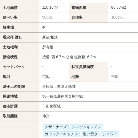
110.16m²
86.33m
2
土地面積
建物面積
50(%)
100(%)
建ぺい率
容積率
駐車場
有
現況/引渡し
新築/相談
土地権利
所有権
接道状況
接道: 西 6.7ｍ 公道 道路幅: 6.2ｍ
-
-
セットバック
私道負担面積
地目
宅地
地勢
平坦
法令上の制限
景観法；準防火地域
用途地域
第一種低層住居専用地域
都市計画
市街化区域
取引態様
仲介
デザイナーズ
システムキッチン
カウンターキッチン
追い焚き
シャワー