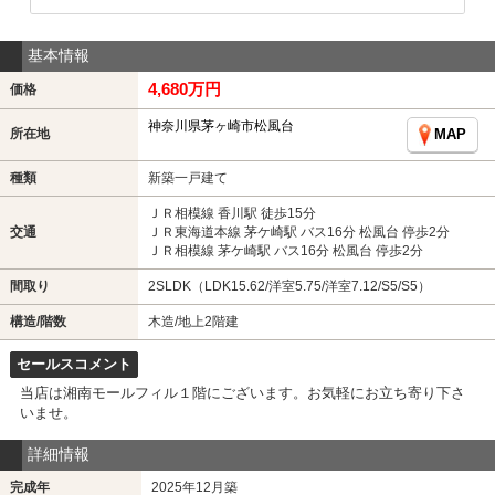
基本情報
4,680万円
価格
神奈川県茅ヶ崎市松風台
所在地
MAP
種類
新築一戸建て
ＪＲ相模線 香川駅 徒歩15分
交通
ＪＲ東海道本線 茅ケ崎駅 バス16分 松風台 停歩2分
ＪＲ相模線 茅ケ崎駅 バス16分 松風台 停歩2分
間取り
2SLDK（LDK15.62/洋室5.75/洋室7.12/S5/S5）
構造/階数
木造/地上2階建
セールスコメント
当店は湘南モールフィル１階にございます。お気軽にお立ち寄り下さ
いませ。
詳細情報
完成年
2025年12月築