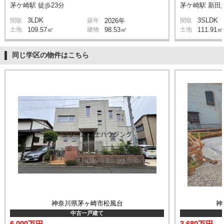
茅ケ崎駅 徒歩23分
茅ケ崎駅 新田入
3LDK
3SLDK
間取
築年
2026年
間取
土地
109.57㎡
建物
98.53㎡
土地
111.91㎡
同じ学区の物件はこちら
神奈川県茅ヶ崎市松風台
神
中古一戸建て
6,000万円
3,680万円