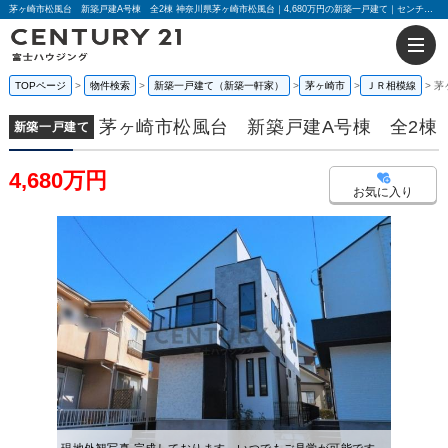
茅ヶ崎市松風台 新築戸建A号棟 全2棟 神奈川県茅ヶ崎市松風台｜4,680万円の新築一戸建て｜センチュリー21富士ハウジング
TOPページ
物件検索
新築一戸建て（新築一軒家）
茅ヶ崎市
ＪＲ相模線
茅
茅ヶ崎市松風台 新築戸建A号棟 全2棟
新築一戸建て
4,680万円
お気に入り