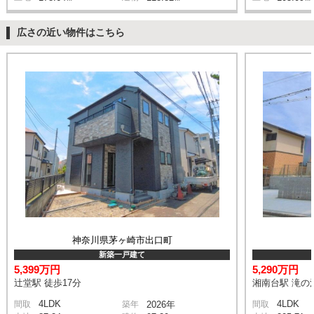
広さの近い物件はこちら
神奈川県茅ヶ崎市出口町
新築一戸建て
5,399万円
5,290万円
辻堂駅 徒歩17分
湘南台駅 滝の沢
4LDK
4LDK
間取
築年
2026年
間取