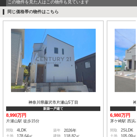
この物件を見た人はこの物件も見ています
同じ価格帯の物件はこちら
神奈川県藤沢市片瀬山5丁目
新築一戸建て
8,990万円
6,980万円
片瀬山駅 徒歩15分
茅ケ崎駅 西浜高
4LDK
2SLDK
間取
築年
2026年
間取
土地
178.64㎡
建物
118.82㎡
土地
105.09㎡