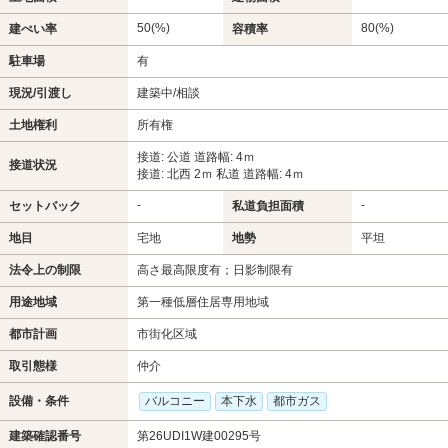
50(%)
80(%)
建ぺい率
容積率
駐車場
有
現況/引渡し
建築中/相談
土地権利
所有権
接道: 公道 道路幅: 4ｍ
接道状況
接道: 北西 2ｍ 私道 道路幅: 4ｍ
-
-
セットバック
私道負担面積
地目
宅地
地勢
平坦
法令上の制限
高さ最高限度有；日影制限有
用途地域
第一種低層住居専用地域
都市計画
市街化区域
取引態様
仲介
設備・条件
バルコニー
本下水
都市ガス
建築確認番号
第26UDI1W建00295号