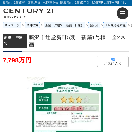
藤沢市辻堂新町5期 新築1号棟 全2区画 神奈川県藤沢市辻堂新町3丁目｜7,798万円の新築一戸建て｜センチュリー21富士ハウジング
TOPページ
物件検索
新築一戸建て（新築一軒家）
藤沢市
ＪＲ東海道本線
藤沢市辻堂新町5期 新築1号棟 全2区
新築一戸建
て
画
7,798万円
お気に入り