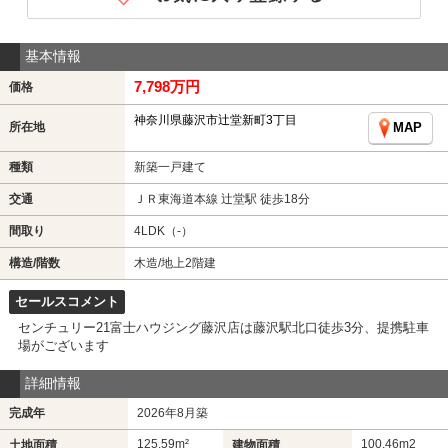
基本情報
7,798万円
価格
神奈川県藤沢市辻堂新町3丁目
所在地
MAP
種類
新築一戸建て
交通
ＪＲ東海道本線 辻堂駅 徒歩18分
間取り
4LDK（-）
構造/階数
木造/地上2階建
セールスコメント
センチュリー21富士ハウジング藤沢店は藤沢駅北口徒歩3分、提携駐車
場がございます
詳細情報
完成年
2026年8月築
125.59m²
100.46m
2
土地面積
建物面積