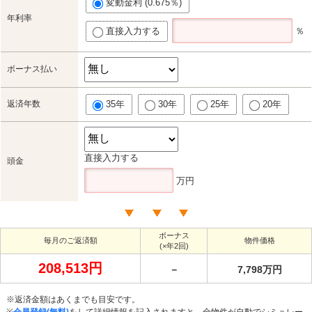
変動金利 (0.675％)
年利率
直接入力する
％
ボーナス払い
返済年数
35年
30年
25年
20年
直接入力する
頭金
万円
ボーナス
毎月のご返済額
物件価格
(×年2回)
208,513円
－
7,798万円
※返済金額はあくまでも目安です。
※
会員登録(無料)
をして詳細情報を記入されますと、全物件が自動でシミュレー