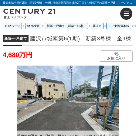
藤沢市城南第6(1期) 新築3号棟 全9棟 神奈川県藤沢市城南2丁目｜4,680万円の新築一戸建て｜センチュリー21富士ハウジング
TOPページ
物件検索
新築一戸建て（新築一軒家）
藤沢市
ＪＲ東海道本線
藤沢市城南第6(1期) 新築3号棟 全9棟
新築一戸建て
4,680万円
お気に入り