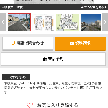
現地外観写真 JR「辻堂」駅よりバス便、バス停より徒歩6分です
写真枚数：12枚
全ての写真を見る
電話で問合わせ
資料請求
来店予約
ここがおすすめ！
制振装置【SAFE365】を使用したお家、緑豊かな環境、全9棟の新規
開発分譲地です。金利が変わらない安心の【フラット35】利用可能で
す。