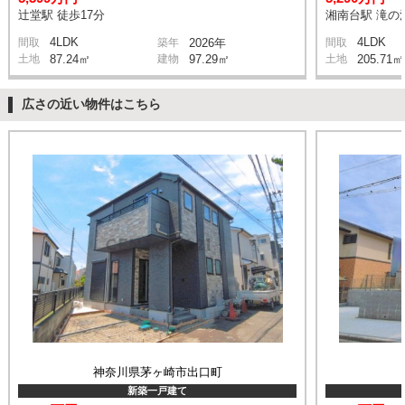
辻堂駅 徒歩17分
湘南台駅 滝の沢
4LDK
4LDK
間取
築年
2026年
間取
土地
87.24㎡
建物
97.29㎡
土地
205.71㎡
広さの近い物件はこちら
神奈川県茅ヶ崎市出口町
新築一戸建て