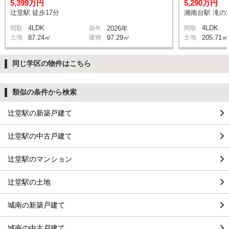
5,399万円
5,290万円
辻堂駅 徒歩17分
湘南台駅 滝の沢
4LDK
4LDK
間取
築年
2026年
間取
土地
87.24㎡
建物
97.29㎡
土地
205.71㎡
同じ学区の物件はこちら
類似の条件から検索
辻堂駅の新築戸建て
辻堂駅の中古戸建て
辻堂駅のマンション
辻堂駅の土地
城南の新築戸建て
城南の中古戸建て