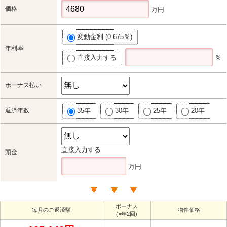
価格
万円
変動金利 (0.675％)
年利率
直接入力する
％
ボーナス払い
返済年数
35年
30年
25年
20年
直接入力する
頭金
万円
ボーナス
毎月のご返済額
物件価格
(×年2回)