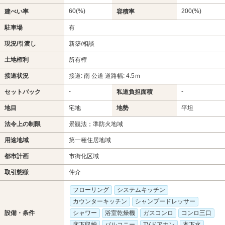
60(%)
200(%)
建ぺい率
容積率
駐車場
有
現況/引渡し
新築/相談
土地権利
所有権
接道状況
接道: 南 公道 道路幅: 4.5ｍ
-
-
セットバック
私道負担面積
地目
宅地
地勢
平坦
法令上の制限
景観法；準防火地域
用途地域
第一種住居地域
都市計画
市街化区域
取引態様
仲介
フローリング
システムキッチン
カウンターキッチン
シャンプードレッサー
設備・条件
シャワー
浴室乾燥機
ガスコンロ
コンロ三口
床下収納
バルコニー
TVドアホン
本下水