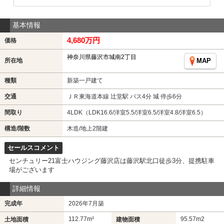
基本情報
4,680万円
価格
神奈川県藤沢市城南2丁目
所在地
MAP
種類
新築一戸建て
交通
ＪＲ東海道本線 辻堂駅 バス4分 城 停歩6分
間取り
4LDK（LDK16.6/洋室5.5/洋室6.5/洋室4.8/洋室6.5）
構造/階数
木造/地上2階建
セールスコメント
センチュリー21富士ハウジング藤沢店は藤沢駅北口徒歩3分、提携駐車
場がございます
詳細情報
完成年
2026年7月築
112.77m²
95.57m
2
土地面積
建物面積