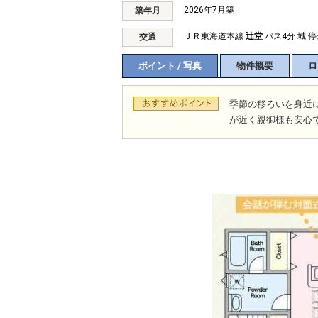
2026年7月築
築年月
ＪＲ東海道本線
辻堂
バス4分 城 停
交通
ポイント / 写真
物件概要
ロ
季節の移ろいを身近
が近く親御様も安心