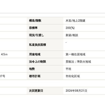
構造/階数
木造/
地上2階建
容積率
200(%)
現況/引渡し
新築/相談
-
私道負担面積
 4.5ｍ
用途地域
第一種住居地域
法令上の制限
景観法；準防火地域
地勢
平坦
687号
都市計画
市街化区域
次回更新日
2026年08月21日