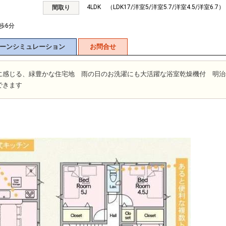
4LDK （LDK17/洋室5/洋室5.7/洋室4.5/洋室6.7）
間取り
歩6分
ーンシミュレーション
お問合せ
に感じる、緑豊かな住宅地 雨の日のお洗濯にも大活躍な浴室乾燥機付 明治
できます