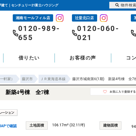
物件検
一戸建て｜センチュリー21富士ハウジング
湘南モールフィル店
辻堂北口店
-
0120-989-
0120-060-
655
021
借りたい
お客様の声
コ
一軒家）
藤沢市
ＪＲ東海道本線
藤沢市城南第6(1期) 新築4号棟 全7
) 新築4号棟 全7棟
106.17m² (32.11坪)
土地面積
建物面積
APで確認
94