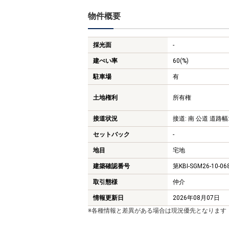
物件概要
採光面
-
建ぺい率
60(%)
駐車場
有
土地権利
所有権
接道状況
接道: 南 公道 道路幅:
セットバック
-
地目
宅地
建築確認番号
第KBI-SGM26-10-0
取引態様
仲介
情報更新日
2026年08月07日
※各種情報と差異がある場合は現況優先となります