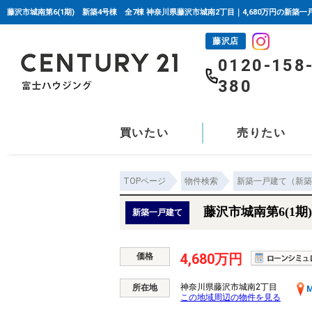
藤沢市城南第6(1期) 新築4号棟 全7棟 神奈川県藤沢市城南2丁目｜4,680万円の新築
藤沢店
0120-158
380
買いたい
売りたい
TOPページ
物件検索
新築一戸建て（新築
藤沢市城南第6(1期
新築一戸建て
4,680万円
価格
神奈川県藤沢市城南2丁目
所在地
M
この地域周辺の物件を見る