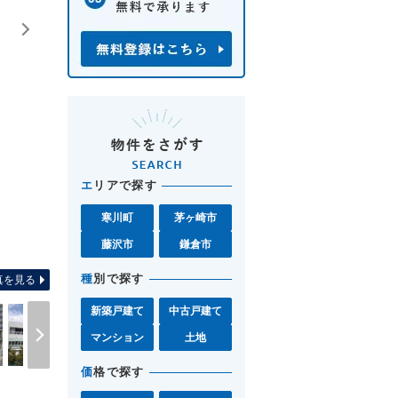
エ
リアで探す
寒川町
茅ヶ崎市
全体区
藤沢市
鎌倉市
種
別で探す
真を見る
新築戸建て
中古戸建て
マンション
土地
価
格で探す