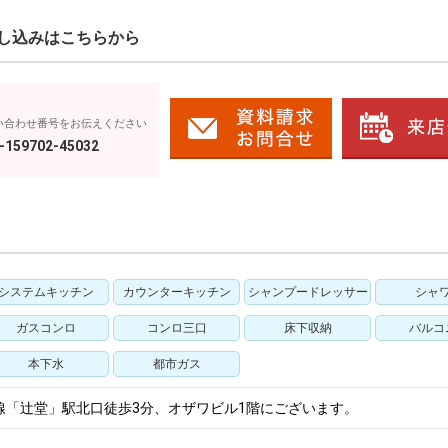
し込みはこちらから
い合わせ番号をお伝えください
-159702-45032
システムキッチン
カウンターキッチン
シャンプードレッサー
シャ
ガスコンロ
コンロ三口
床下収納
バルコ
本下水
都市ガス
線「辻堂」駅北口徒歩3分、オザワビル1階にございます。