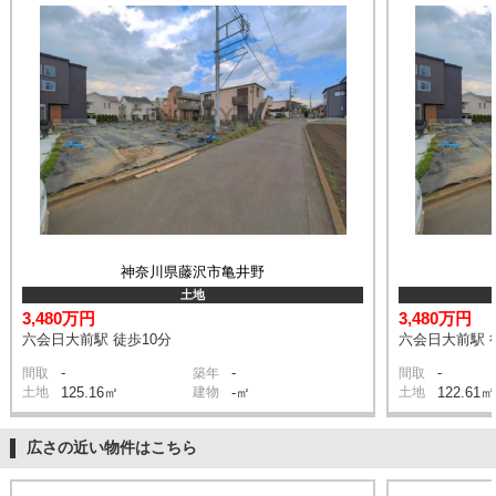
神奈川県藤沢市亀井野
土地
3,480万円
3,480万円
六会日大前駅 徒歩10分
六会日大前駅 
-
-
-
間取
築年
間取
土地
125.16㎡
建物
-㎡
土地
122.61㎡
広さの近い物件はこちら