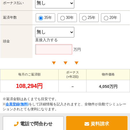
ボーナス払い
返済年数
35年
30年
25年
20年
直接入力する
頭金
万円
ボーナス
毎月のご返済額
物件価格
(×年2回)
108,294円
－
4,050万円
※返済金額はあくまでも目安です。
※
会員登録(無料)
をして詳細情報を記入されますと、全物件が自動でシミュレー
ションされとても便利になります。
電話で問合わせ
資料請求