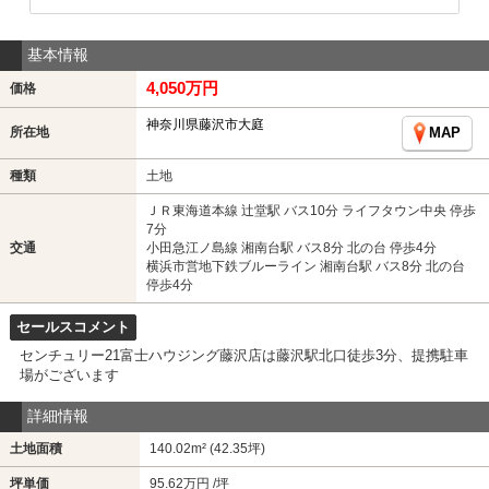
基本情報
4,050万円
価格
神奈川県藤沢市大庭
所在地
MAP
種類
土地
ＪＲ東海道本線 辻堂駅 バス10分 ライフタウン中央 停歩
7分
交通
小田急江ノ島線 湘南台駅 バス8分 北の台 停歩4分
横浜市営地下鉄ブルーライン 湘南台駅 バス8分 北の台
停歩4分
セールスコメント
センチュリー21富士ハウジング藤沢店は藤沢駅北口徒歩3分、提携駐車
場がございます
詳細情報
土地面積
140.02m² (42.35坪)
坪単価
95.62万円 /坪