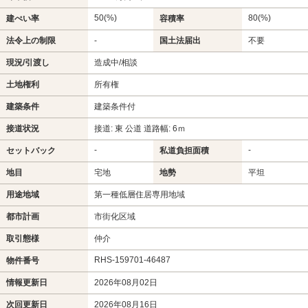
50(%)
80(%)
建ぺい率
容積率
法令上の制限
-
国土法届出
不要
現況/引渡し
造成中/相談
土地権利
所有権
建築条件
建築条件付
接道状況
接道: 東 公道 道路幅: 6ｍ
-
-
セットバック
私道負担面積
地目
宅地
地勢
平坦
用途地域
第一種低層住居専用地域
都市計画
市街化区域
取引態様
仲介
RHS-159701-46487
物件番号
情報更新日
2026年08月02日
次回更新日
2026年08月16日