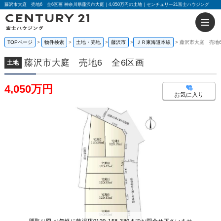
藤沢市大庭 売地6 全6区画 神奈川県藤沢市大庭｜4,050万円の土地｜センチュリー21富士ハウジング
TOPページ
物件検索
土地・売地
藤沢市
ＪＲ東海道本線
藤沢市大庭 売地
藤沢市大庭 売地6 全6区画
土地
4,050万円
お気に入り