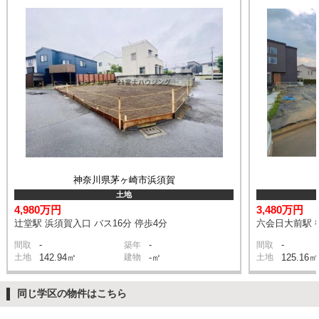
神奈川県茅ヶ崎市浜須賀
土地
4,980万円
3,480万円
辻堂駅 浜須賀入口 バス16分 停歩4分
六会日大前駅 
-
-
-
間取
築年
間取
土地
142.94㎡
建物
-㎡
土地
125.16㎡
同じ学区の物件はこちら