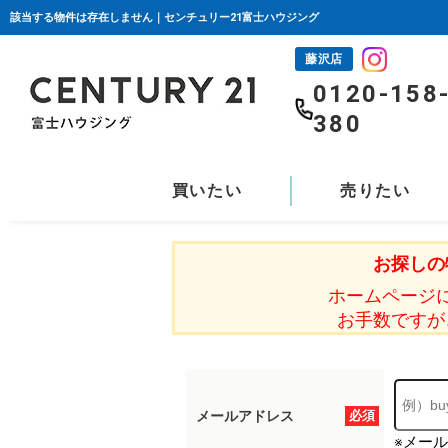
該当する物件は存在しません｜センチュリー21富士ハウジング
藤沢店
0120-158
380
買いたい
売りたい
お探しの
ホームページ
お手数ですが
メールアドレス
必須
※メー