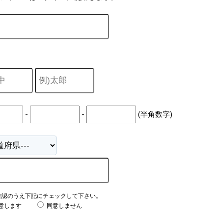
-
-
(半角数字)
確認のうえ下記にチェックして下さい。
意します
同意しません