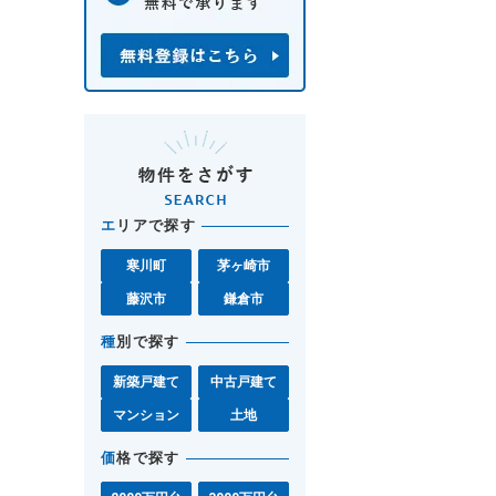
エ
リアで探す
寒川町
茅ヶ崎市
藤沢市
鎌倉市
種
別で探す
新築戸建て
中古戸建て
マンション
土地
価
格で探す