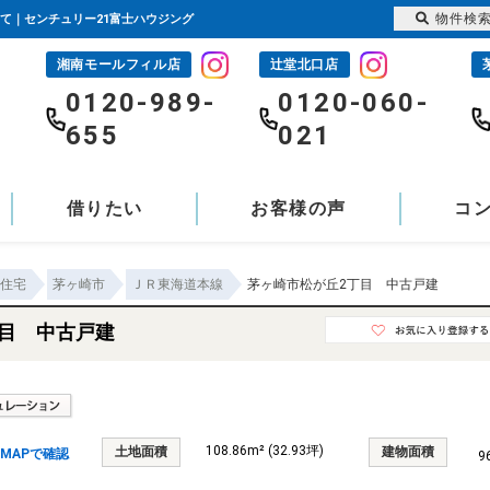
物件検
建て｜センチュリー21富士ハウジング
湘南モールフィル店
辻堂北口店
-
0120-989-
0120-060-
655
021
借りたい
お客様の声
コ
住宅
茅ヶ崎市
ＪＲ東海道本線
茅ヶ崎市松が丘2丁目 中古戸建
丁目 中古戸建
108.86m² (32.93坪)
土地面積
建物面積
MAPで確認
9