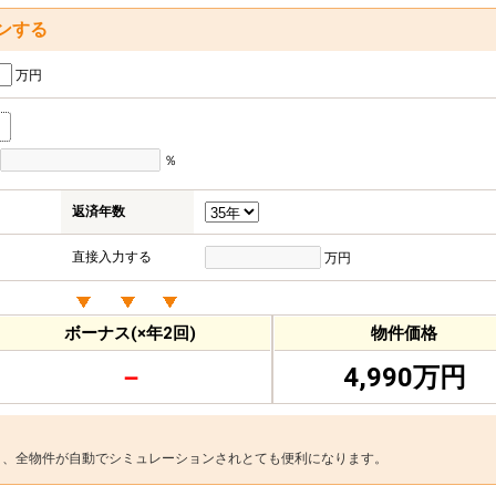
ンする
万円
％
返済年数
直接入力する
万円
ボーナス(×年2回)
物件価格
－
4,990万円
と、全物件が自動でシミュレーションされとても便利になります。