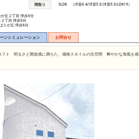
3LDK （洋室6.4/洋室5.5/洋室5.5/LDK19）
間取り
松が丘２丁目 停歩5分
丘２丁目 停歩5分
ひばりが丘 停歩6分
ーンシミュレーション
お問合せ
型ロフト 明るさと開放感に満ちた、湘南スタイルの住空間 爽やかな海風を