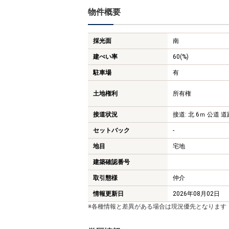
物件概要
採光面
南
建ぺい率
60(%)
駐車場
有
土地権利
所有権
接道状況
接道: 北 6ｍ 公道 道路
セットバック
-
地目
宅地
建築確認番号
取引態様
仲介
情報更新日
2026年08月02日
※各種情報と差異がある場合は現況優先となります