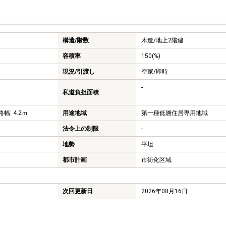
構造/階数
木造/
地上2階建
容積率
150(%)
現況/引渡し
空家/即時
-
私道負担面積
幅: 4.2ｍ
用途地域
第一種低層住居専用地域
法令上の制限
-
地勢
平坦
都市計画
市街化区域
次回更新日
2026年08月16日