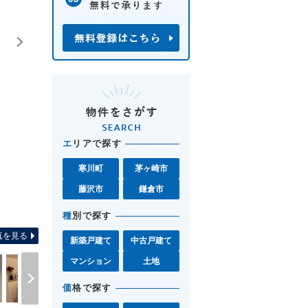
エ
リアで探す
寒川町
茅ヶ崎市
藤沢市
鎌倉市
間取り図 お気軽に辻堂北口店0120-0
種
別で探す
真を見る
新築戸建て
中古戸建て
マンション
土地
価
格で探す