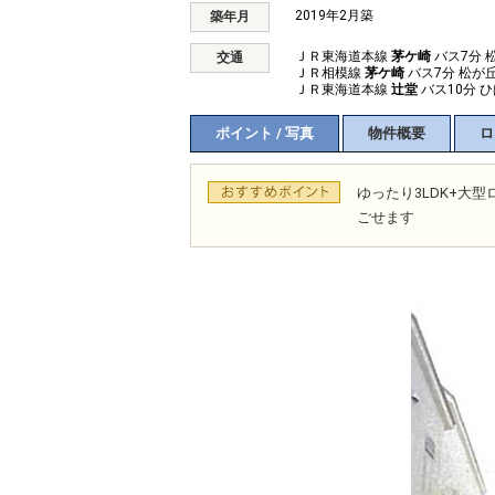
2019年2月築
築年月
ＪＲ東海道本線
茅ケ崎
バス7分 
交通
ＪＲ相模線
茅ケ崎
バス7分 松が
ＪＲ東海道本線
辻堂
バス10分 
ポイント / 写真
物件概要
ロ
ゆったり3LDK+大
ごせます