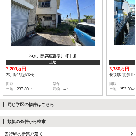
神奈川県高座郡寒川町中瀬
土地
3,200万円
3,380万円
寒川駅 徒歩12分
長後駅 徒歩18
-
-
-
間取
築年
間取
土地
237.80㎡
建物
-㎡
土地
253.00㎡
同じ学区の物件はこちら
類似の条件から検索
善行駅の新築戸建て