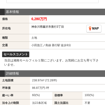
基本情報
6,280万円
価格
神奈川県藤沢市善行3丁目
所在地
MAP
種類
土地
交通
小田急江ノ島線 善行駅 徒歩9分
セールスコメント
当店は湘南モールフィル１階にございます。お気軽にお立ち寄り下さ
いませ。
詳細情報
土地面積
238.97m² (72.28坪)
坪単価
86.87万円 /坪
60(%)
100(%)
建ぺい率
容積率
法令上の制限
法22条区域
国土法届出
不要