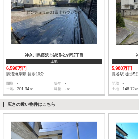
神奈川県藤沢市鵠沼松が岡2丁目
土地
6,590万円
5,980万円
鵠沼海岸駅 徒歩10分
長谷駅 徒歩5
-
-
-
間取
築年
間取
土地
201.34㎡
建物
-㎡
土地
148.72㎡
広さの近い物件はこちら