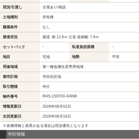
現況/引渡し
古屋あり/相談
土地権利
所有権
建築条件
なし
接道状況
接道: 南 12.8ｍ 公道 道路幅: 7.9ｍ
-
-
セットバック
私道負担面積
地目
宅地
地勢
平坦
用途地域
第一種低層住居専用地域
都市計画
市街化区域
取引態様
仲介
RHS-159703-34998
物件番号
情報更新日
2026年08月02日
次回更新日
2026年08月16日
※各種情報と差異がある場合は現況優先となります
学区情報