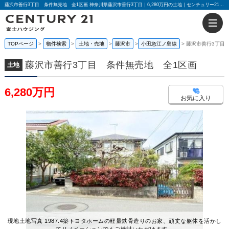
藤沢市善行3丁目 条件無売地 全1区画 神奈川県藤沢市善行3丁目｜6,280万円の土地｜センチュリー21富士ハウジング
TOPページ
物件検索
土地・売地
藤沢市
小田急江ノ島線
藤沢市善行3丁目
藤沢市善行3丁目 条件無売地 全1区画
土地
6,280万円
お気に入り
現地土地写真 1987.4築トヨタホームの軽量鉄骨造りのお家、頑丈な躯体を活かし