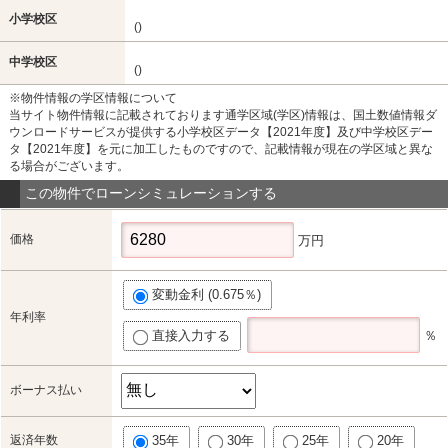
小学校区
()
中学校区
()
※物件情報の学区情報について
当サイト物件情報に記載されております通学区域(学区)情報は、国土数値情報ダ
ウンロードサービスが提供する小学校区データ【2021年度】及び中学校区デー
タ【2021年度】を元に加工したものですので、記載情報が現在の学区域と異な
る場合がございます。
この物件でローンシミュレーションする
価格
万円
変動金利 (0.675％)
年利率
直接入力する
％
ボーナス払い
返済年数
35年
30年
25年
20年