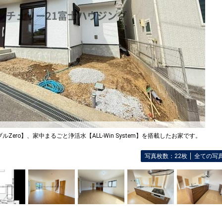
Zero】、家中まるごと浄活水【ALL-Win System】を搭載したお家です。
写真枚数：22枚
全ての写