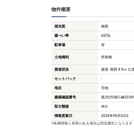
物件概要
採光面
南西
建ぺい率
60(%)
駐車場
有
土地権利
所有権
接道状況
接道: 南西 8.9ｍ 公道
セットバック
-
地目
宅地
建築確認番号
第2025SBC-確0238
取引態様
仲介
情報更新日
2026年08月02日
※各種情報と差異がある場合は現況優先となります