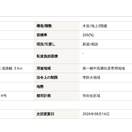
構造/階数
木造/
地上2階建
容積率
200(%)
現況/引渡し
新築/相談
-
私道負担面積
 道路幅: 3.6ｍ
用途地域
第一種中高層住居専用地域
法令上の制限
準防火地域
地勢
1H号
都市計画
市街化区域
次回更新日
2026年08月16日