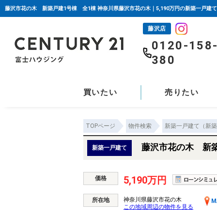
藤沢市花の木 新築戸建1号棟 全1棟 神奈川県藤沢市花の木｜5,190万円の新築一戸建
藤沢店
0120-158
380
買いたい
売りたい
TOPページ
物件検索
新築一戸建て（新築
藤沢市花の木 新築
新築一戸建て
5,190万円
価格
神奈川県藤沢市花の木
所在地
M
この地域周辺の物件を見る