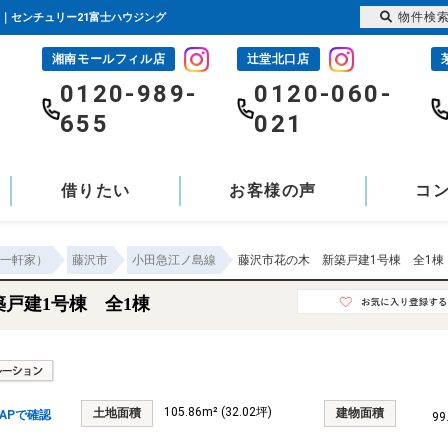
物件検
て｜センチュリー21富士ハウジング
湘南モールフィル店
辻堂北口店
-
0120-989-
0120-060-
655
021
借りたい
お客様の声
コ
一軒家）
藤沢市
小田急江ノ島線
藤沢市花の木 新築戸建1号棟 全1棟
戸建1号棟 全1棟
105.86m² (32.02坪)
土地面積
建物面積
APで確認
99