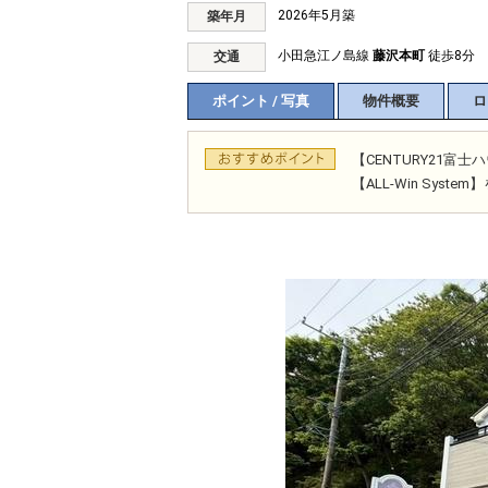
2026年5月築
築年月
小田急江ノ島線
藤沢本町
徒歩8分
交通
ポイント / 写真
物件概要
ロ
【CENTURY21
【ALL-Win Sys