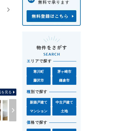
エ
リアで探す
寒川町
茅ヶ崎市
間取り図 お気軽に湘南モール
藤沢市
鎌倉市
種
別で探す
真を見る
新築戸建て
中古戸建て
マンション
土地
価
格で探す