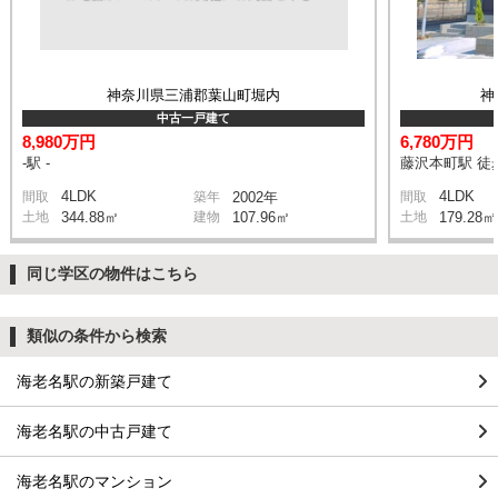
神奈川県三浦郡葉山町堀内
神
中古一戸建て
8,980万円
6,780万円
-駅 -
藤沢本町駅 徒
4LDK
4LDK
間取
築年
2002年
間取
土地
344.88㎡
建物
107.96㎡
土地
179.28㎡
同じ学区の物件はこちら
類似の条件から検索
海老名駅の新築戸建て
海老名駅の中古戸建て
海老名駅のマンション