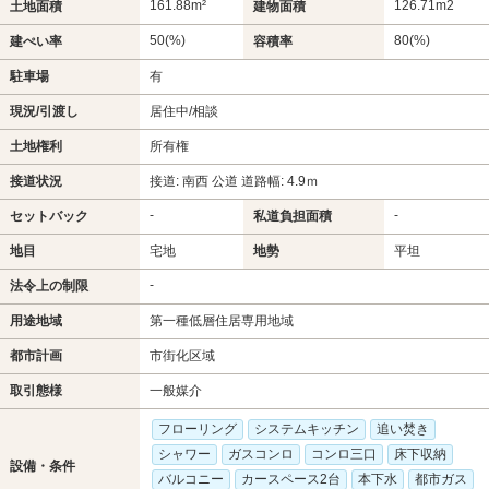
161.88m²
126.71m
2
土地面積
建物面積
50(%)
80(%)
建ぺい率
容積率
駐車場
有
現況/引渡し
居住中/相談
土地権利
所有権
接道状況
接道: 南西 公道 道路幅: 4.9ｍ
-
-
セットバック
私道負担面積
地目
宅地
地勢
平坦
-
法令上の制限
用途地域
第一種低層住居専用地域
都市計画
市街化区域
取引態様
一般媒介
フローリング
システムキッチン
追い焚き
シャワー
ガスコンロ
コンロ三口
床下収納
設備・条件
バルコニー
カースペース2台
本下水
都市ガス