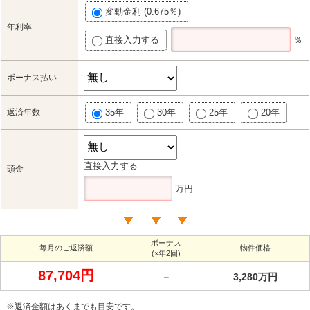
変動金利 (0.675％)
年利率
直接入力する
％
ボーナス払い
返済年数
35年
30年
25年
20年
直接入力する
頭金
万円
ボーナス
毎月のご返済額
物件価格
(×年2回)
87,704円
－
3,280万円
※返済金額はあくまでも目安です。