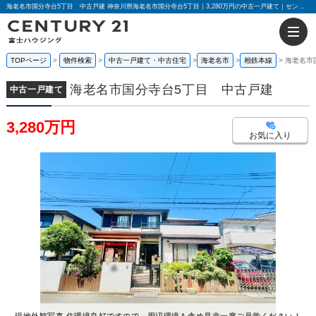
海老名市国分寺台5丁目 中古戸建 神奈川県海老名市国分寺台5丁目｜3,280万円の中古一戸建て｜センチュリー21富士ハウジング
TOPページ
物件検索
中古一戸建て・中古住宅
海老名市
相鉄本線
海老名市
海老名市国分寺台5丁目 中古戸建
中古一戸建て
3,280万円
お気に入り