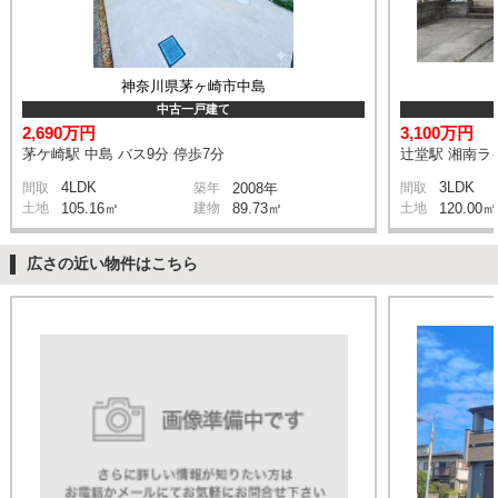
神奈川県茅ヶ崎市中島
中古一戸建て
2,690万円
3,100万円
茅ケ崎駅 中島 バス9分 停歩7分
辻堂駅 湘南ライ
4LDK
3LDK
間取
築年
2008年
間取
土地
105.16㎡
建物
89.73㎡
土地
120.00㎡
広さの近い物件はこちら