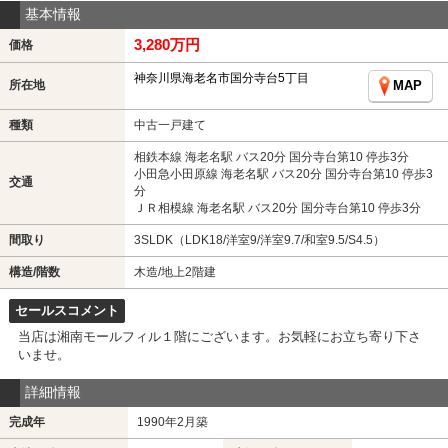
基本情報
3,280万円
価格
神奈川県海老名市国分寺台5丁目
所在地
MAP
種類
中古一戸建て
相鉄本線 海老名駅 バス20分 国分寺台第10 停歩3分
小田急小田原線 海老名駅 バス20分 国分寺台第10 停歩3
交通
分
ＪＲ相模線 海老名駅 バス20分 国分寺台第10 停歩3分
間取り
3SLDK（LDK18/洋室9/洋室9.7/和室9.5/S4.5）
構造/階数
木造/地上2階建
セールスコメント
当店は湘南モールフィル１階にございます。お気軽にお立ち寄り下さ
いませ。
詳細情報
完成年
1990年2月築