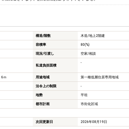
構造/階数
木造/
地上2階建
容積率
80(%)
現況/引渡し
空家/相談
-
私道負担面積
 6ｍ
用途地域
第一種低層住居専用地域
法令上の制限
-
地勢
平坦
都市計画
市街化区域
次回更新日
2026年08月19日