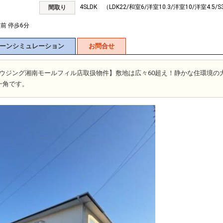
4SLDK （LDK22/和室6/洋室10.3/洋室10/洋室4.5/S
間取り
前 停歩6分
ーンシミュレーション
お問合せ
富士ハウジング湘南モールフィル店取扱物件】敷地は広々60超え！静かな住環境の
一角です。