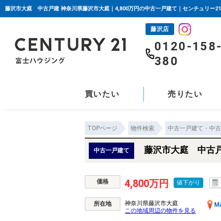
藤沢市大庭 中古戸建 神奈川県藤沢市大庭｜4,800万円の中古一戸建て｜センチュリー2
藤沢店
0120-158
380
買いたい
売りたい
TOPページ
物件検索
中古一戸建て・中古
藤沢市大庭 中古
中古一戸建て
4,800万円
価格
値下がり
神奈川県藤沢市大庭
所在地
M
この地域周辺の物件を見る