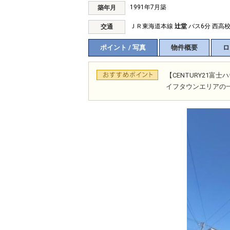
1991年7月築
築年月
ＪＲ東海道本線
辻堂
バス6分 西高校
交通
ポイント / 写真
物件概要
ロ
【CENTURY21
イフタウンエリアの