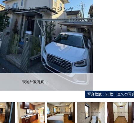
現地外観写真 -
写真枚数：20枚
全ての写