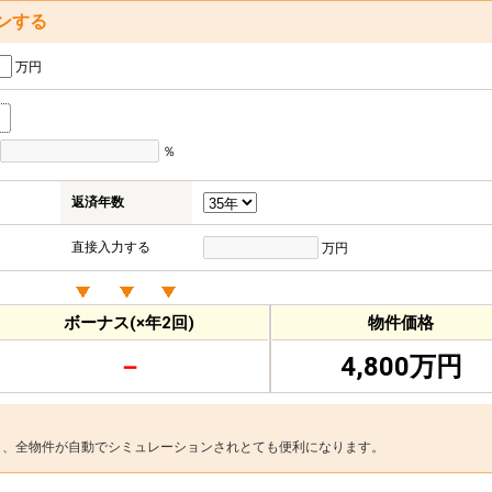
ンする
万円
％
返済年数
直接入力する
万円
ボーナス(×年2回)
物件価格
－
4,800万円
と、全物件が自動でシミュレーションされとても便利になります。