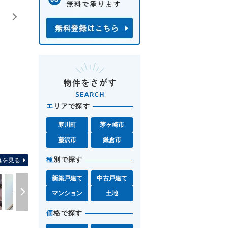
エ
リアで探す
寒川町
茅ヶ崎市
間取り
藤沢市
鎌倉市
種
別で探す
真を見る
新築戸建て
中古戸建て
マンション
土地
価
格で探す