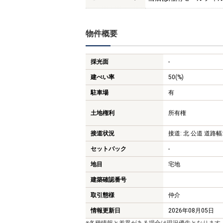
物件概要
採光面
-
建ぺい率
50(%)
駐車場
有
土地権利
所有権
接道状況
接道: 北 公道 道路幅:
セットバック
-
地目
宅地
建築確認番号
取引態様
仲介
情報更新日
2026年08月05日