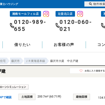
物件検
1富士ハウジング
湘南モールフィル店
辻堂北口店
-
0120-989-
0120-060-
655
021
借りたい
お客様の声
コ
住宅
藤沢市
ＪＲ東海道本線
藤沢市大庭 中古戸建
戸建
200.7m² (60.71坪)
土地面積
建物面積
APで確認
134.