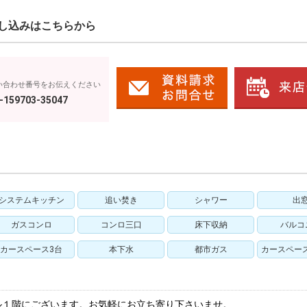
し込みはこちらから
い合わせ番号をお伝えください
-159703-35047
システムキッチン
追い焚き
シャワー
出
ガスコンロ
コンロ三口
床下収納
バルコ
カースペース3台
本下水
都市ガス
カースペー
ル１階にございます。お気軽にお立ち寄り下さいませ。