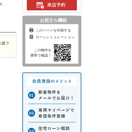
3）
お役立ち機能
このページを印刷する
ローンシミュレーション
大庭ラ
この物件を
携帯で確認！