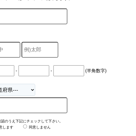
-
-
(半角数字)
確認のうえ下記にチェックして下さい。
意します
同意しません