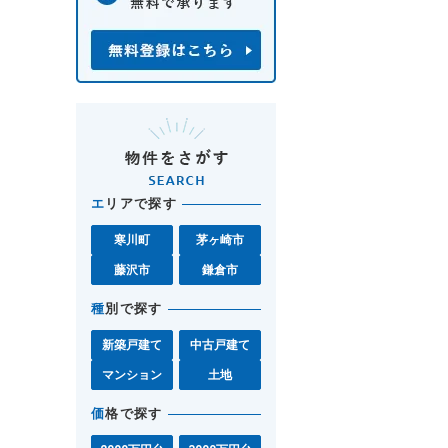
エ
リアで探す
寒川町
茅ヶ崎市
藤沢市
鎌倉市
種
別で探す
新築戸建て
中古戸建て
マンション
土地
価
格で探す