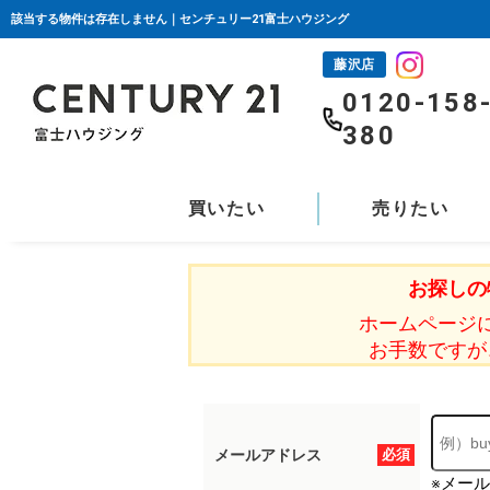
該当する物件は存在しません｜センチュリー21富士ハウジング
藤沢店
0120-158
380
買いたい
売りたい
お探しの
ホームページ
お手数ですが
メールアドレス
必須
※メー