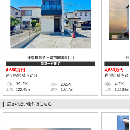
神奈川県茅ヶ崎市南湖6丁目
神
新築一戸建て
4,680万円
4,680万円
茅ケ崎駅 徒歩24分
香川駅 徒歩9
3SLDK
4LDK
間取
築年
2026年
間取
土地
122.49㎡
建物
107.7㎡
土地
133.04㎡
広さの近い物件はこちら