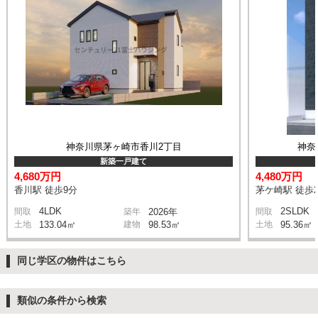
神奈川県茅ヶ崎市香川2丁目
神奈
新築一戸建て
4,680万円
4,480万円
香川駅 徒歩9分
茅ケ崎駅 徒歩2
4LDK
2SLDK
間取
築年
2026年
間取
土地
133.04㎡
建物
98.53㎡
土地
95.36㎡
同じ学区の物件はこちら
類似の条件から検索