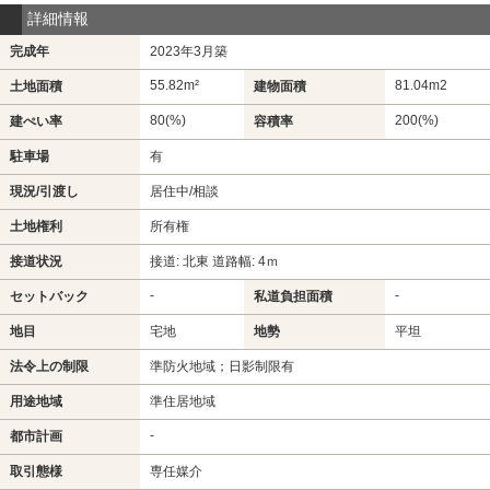
詳細情報
完成年
2023年3月築
55.82m²
81.04m
2
土地面積
建物面積
80(%)
200(%)
建ぺい率
容積率
駐車場
有
現況/引渡し
居住中/相談
土地権利
所有権
接道状況
接道: 北東 道路幅: 4ｍ
-
-
セットバック
私道負担面積
地目
宅地
地勢
平坦
法令上の制限
準防火地域；日影制限有
用途地域
準住居地域
-
都市計画
取引態様
専任媒介