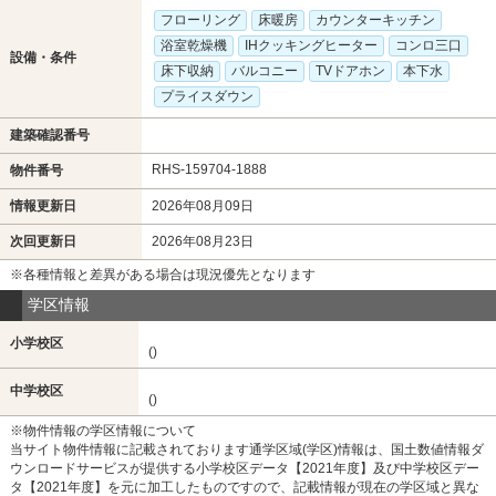
フローリング
床暖房
カウンターキッチン
浴室乾燥機
IHクッキングヒーター
コンロ三口
設備・条件
床下収納
バルコニー
TVドアホン
本下水
プライスダウン
建築確認番号
RHS-159704-1888
物件番号
情報更新日
2026年08月09日
次回更新日
2026年08月23日
※各種情報と差異がある場合は現況優先となります
学区情報
小学校区
()
中学校区
()
※物件情報の学区情報について
当サイト物件情報に記載されております通学区域(学区)情報は、国土数値情報ダ
ウンロードサービスが提供する小学校区データ【2021年度】及び中学校区デー
タ【2021年度】を元に加工したものですので、記載情報が現在の学区域と異な