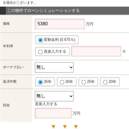
る場合がございます。
この物件でローンシミュレーションする
価格
万円
変動金利 (0.675％)
年利率
直接入力する
％
ボーナス払い
返済年数
35年
30年
25年
20年
直接入力する
頭金
万円