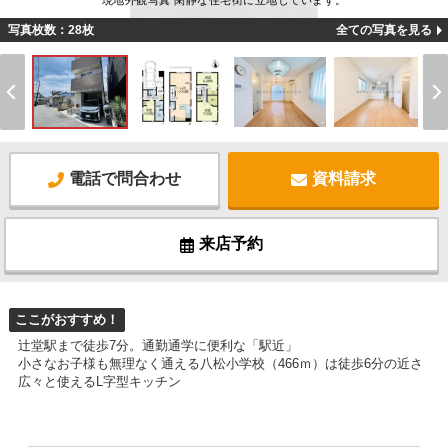
現地外観写真 閑静な住宅街に立地しています。
写真枚数：28枚
全ての写真を見る
電話で問合わせ
資料請求
来店予約
ここがおすすめ！
辻堂駅まで徒歩7分。通勤通学に便利な「駅近」
小さなお子様も無理なく通える八松小学校（466ｍ）は徒歩6分の近さ
広々と使えるL字型キッチン