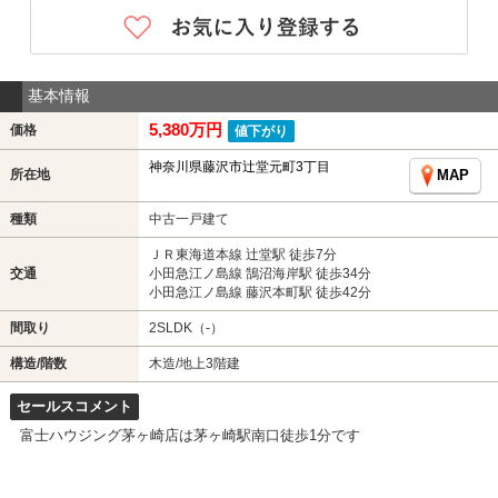
基本情報
5,380万円
価格
値下がり
神奈川県藤沢市辻堂元町3丁目
所在地
MAP
種類
中古一戸建て
ＪＲ東海道本線 辻堂駅 徒歩7分
交通
小田急江ノ島線 鵠沼海岸駅 徒歩34分
小田急江ノ島線 藤沢本町駅 徒歩42分
間取り
2SLDK（-）
構造/階数
木造/地上3階建
セールスコメント
富士ハウジング茅ヶ崎店は茅ヶ崎駅南口徒歩1分です