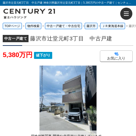
藤沢市辻堂元町3丁目 中古戸建 神奈川県藤沢市辻堂元町3丁目｜5,380万円の中古一戸建て｜センチュリー21富士ハウジング
TOPページ
物件検索
中古一戸建て・中古住宅
藤沢市
ＪＲ東海道本線
藤沢
藤沢市辻堂元町3丁目 中古戸建
中古一戸建て
5,380万円
値下がり
お気に入り