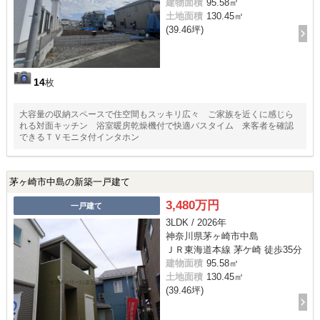
建物面積
95.58㎡
土地面積
130.45㎡
(39.46坪)
14
枚
大容量の収納スペースで住空間もスッキリ広々 ご家族を近くに感じら
れる対面キッチン 浴室暖房乾燥機付で快適バスタイム 来客者を確認
できるＴＶモニタ付インタホン
茅ヶ崎市中島の新築一戸建て
3,480万円
一戸建て
3LDK / 2026年
神奈川県茅ヶ崎市中島
ＪＲ東海道本線 茅ケ崎 徒歩35分
建物面積
95.58㎡
土地面積
130.45㎡
(39.46坪)