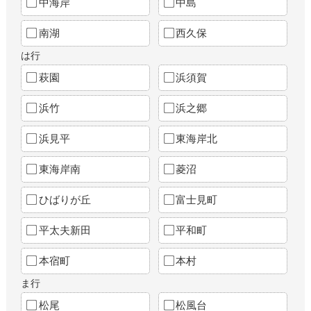
中海岸
中島
南湖
西久保
は行
萩園
浜須賀
浜竹
浜之郷
浜見平
東海岸北
東海岸南
菱沼
ひばりが丘
富士見町
平太夫新田
平和町
本宿町
本村
ま行
松尾
松風台