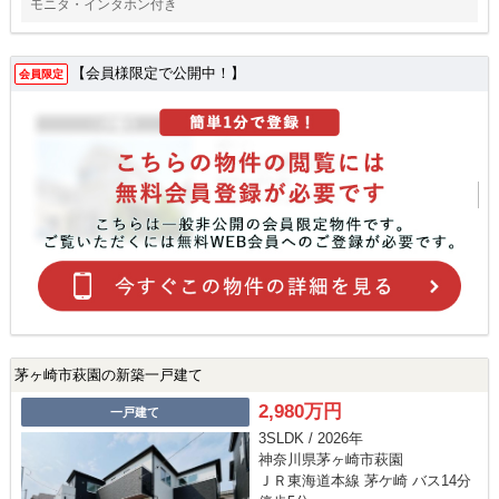
モニタ・インタホン付き
【会員様限定で公開中！】
会員限定
茅ヶ崎市萩園の新築一戸建て
2,980万円
一戸建て
3SLDK / 2026年
神奈川県茅ヶ崎市萩園
ＪＲ東海道本線 茅ケ崎 バス14分