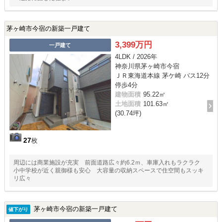
茅ヶ崎市今宿の新築一戸建て
3,399万円
一戸建て
4LDK / 2026年
神奈川県茅ヶ崎市今宿
ＪＲ東海道本線 茅ケ崎 バス12分
停歩4分
建物面積
95.22㎡
土地面積
101.63㎡
(30.74坪)
27
枚
周辺には商業施設が充実 前面道路広々約6.2ｍ、車庫入れもラクラク
小中学校が近く親御様も安心 大容量の収納スペースで住空間もスッキ
リ広々
茅ヶ崎市今宿の新築一戸建て
値下がり