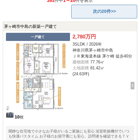
391
1～20
件中
件を表示
次の20件>>
茅ヶ崎市中島の新築一戸建て
2,780万円
一戸建て
3SLDK / 2026年
神奈川県茅ヶ崎市中島
ＪＲ東海道本線 茅ケ崎 徒歩40分
建物面積
77.76㎡
土地面積
81.42㎡
(24.63坪)
10
枚
閑静な住宅地で小さなお子様がいるご家族にも安心 浴室乾燥機付でいつ
も快適バスタイム お子様のお留守番にも安心、訪問者を確認できるＴＶ