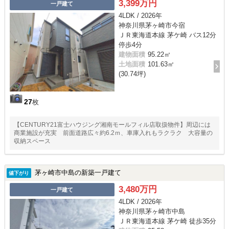
3,399万円
一戸建て
4LDK / 2026年
神奈川県茅ヶ崎市今宿
ＪＲ東海道本線 茅ケ崎 バス12分
停歩4分
建物面積
95.22㎡
土地面積
101.63㎡
(30.74坪)
27
枚
【CENTURY21富士ハウジング湘南モールフィル店取扱物件】周辺には
商業施設が充実 前面道路広々約6.2ｍ、車庫入れもラクラク 大容量の
収納スペース
茅ヶ崎市中島の新築一戸建て
値下がり
3,480万円
一戸建て
4LDK / 2026年
神奈川県茅ヶ崎市中島
ＪＲ東海道本線 茅ケ崎 徒歩35分