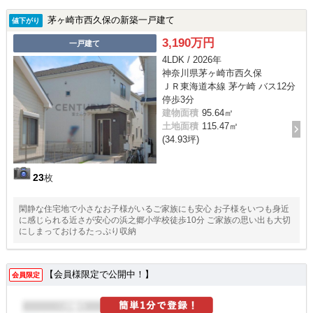
茅ヶ崎市西久保の新築一戸建て
値下がり
3,190万円
一戸建て
4LDK / 2026年
神奈川県茅ヶ崎市西久保
ＪＲ東海道本線 茅ケ崎 バス12分
停歩3分
建物面積
95.64㎡
土地面積
115.47㎡
(34.93坪)
23
枚
閑静な住宅地で小さなお子様がいるご家族にも安心 お子様をいつも身近
に感じられる近さが安心の浜之郷小学校徒歩10分 ご家族の思い出も大切
にしまっておけるたっぷり収納
【会員様限定で公開中！】
会員限定