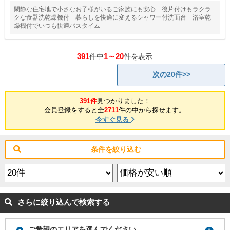
閑静な住宅地で小さなお子様がいるご家族にも安心 後片付けもラクラ
クな食器洗乾燥機付 暮らしを快適に変えるシャワー付洗面台 浴室乾
燥機付でいつも快適バスタイム
391
1～20
件中
件を表示
次の20件>>
391件
見つかりました！
会員登録をすると全
2711
件の中から探せます。
今すぐ見る
条件を絞り込む
さらに絞り込んで検索する
ご希望のエリアを選んでください