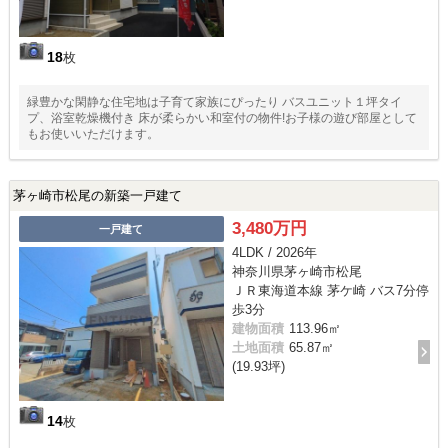
18
枚
緑豊かな閑静な住宅地は子育て家族にぴったり バスユニット１坪タイ
プ、浴室乾燥機付き 床が柔らかい和室付の物件!お子様の遊び部屋として
もお使いいただけます。
茅ヶ崎市松尾の新築一戸建て
3,480万円
一戸建て
4LDK / 2026年
神奈川県茅ヶ崎市松尾
ＪＲ東海道本線 茅ケ崎 バス7分停
歩3分
建物面積
113.96㎡
土地面積
65.87㎡
(19.93坪)
14
枚