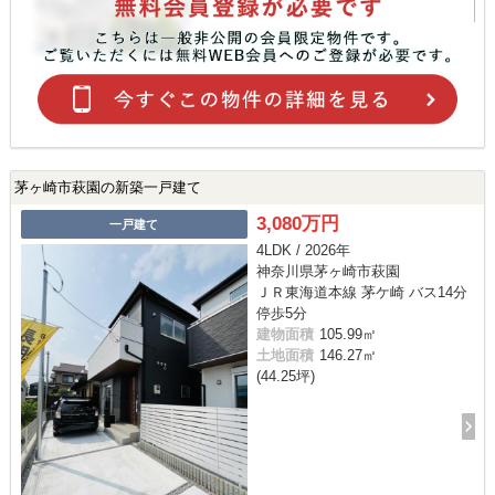
茅ヶ崎市萩園の新築一戸建て
3,080万円
一戸建て
4LDK / 2026年
神奈川県茅ヶ崎市萩園
ＪＲ東海道本線 茅ケ崎 バス14分
停歩5分
建物面積
105.99㎡
土地面積
146.27㎡
(44.25坪)