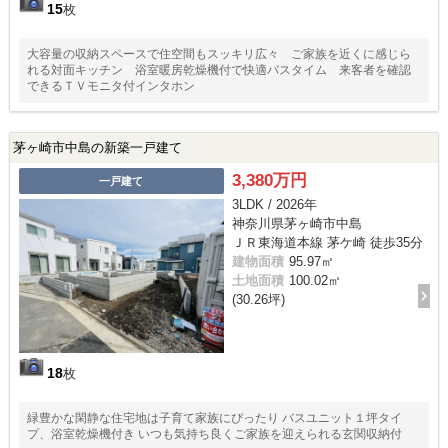
15
枚
大容量の収納スペースで住空間もスッキリ広々 ご家族を近くに感じら
れる対面キッチン 浴室暖房乾燥機付で快適バスタイム 来客者を確認
できるＴＶモニタ付インタホン
茅ヶ崎市中島の新築一戸建て
3,380万円
一戸建て
3LDK / 2026年
神奈川県茅ヶ崎市中島
ＪＲ東海道本線 茅ケ崎 徒歩35分
建物面積
95.97㎡
土地面積
100.02㎡
(30.26坪)
18
枚
緑豊かな閑静な住宅地は子育て家族にぴったり バスユニット１坪タイ
プ、浴室乾燥機付き いつも気持ち良くご家族を迎えられる玄関収納付