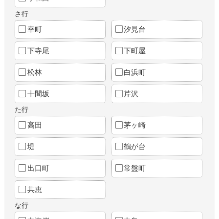
さ行
幸町
汐見台
下寺尾
下町屋
松林
白浜町
十間坂
芹沢
た行
高田
茅ヶ崎
堤
鶴が台
出口町
常盤町
共恵
な行