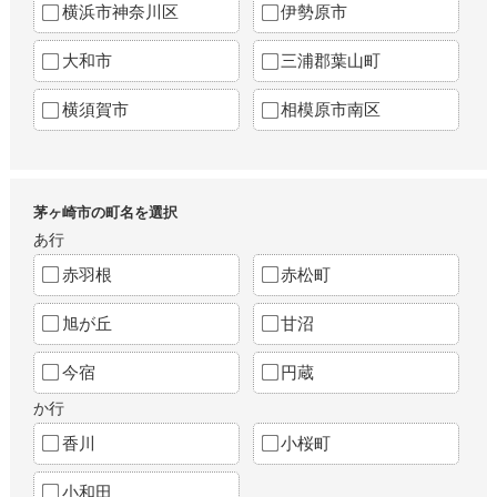
横浜市神奈川区
伊勢原市
大和市
三浦郡葉山町
横須賀市
相模原市南区
茅ヶ崎市の町名を選択
あ行
赤羽根
赤松町
旭が丘
甘沼
今宿
円蔵
か行
香川
小桜町
小和田