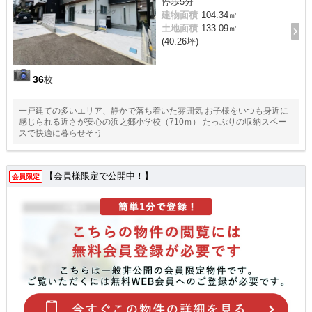
停歩5分
建物面積
104.34㎡
土地面積
133.09㎡
(40.26坪)
36
枚
一戸建ての多いエリア、静かで落ち着いた雰囲気 お子様をいつも身近に
感じられる近さが安心の浜之郷小学校（710ｍ） たっぷりの収納スペー
スで快適に暮らせそう
【会員様限定で公開中！】
会員限定