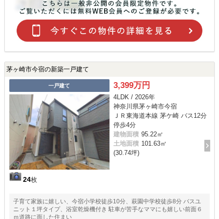
茅ヶ崎市今宿の新築一戸建て
3,399万円
一戸建て
4LDK / 2026年
神奈川県茅ヶ崎市今宿
ＪＲ東海道本線 茅ケ崎 バス12分
停歩4分
建物面積
95.22㎡
土地面積
101.63㎡
(30.74坪)
24
枚
子育て家族に嬉しい、今宿小学校徒歩10分、萩園中学校徒歩8分 バスユ
ニット１坪タイプ、浴室乾燥機付き 駐車が苦手なママにも嬉しい前面６
ｍ道路に面した住まい