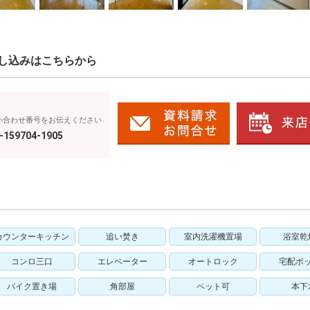
し込みはこちらから
い合わせ番号をお伝えください
-159704-1905
カウンターキッチン
追い焚き
室内洗濯機置場
浴室乾
コンロ三口
エレベーター
オートロック
宅配ボ
バイク置き場
角部屋
ペット可
本下