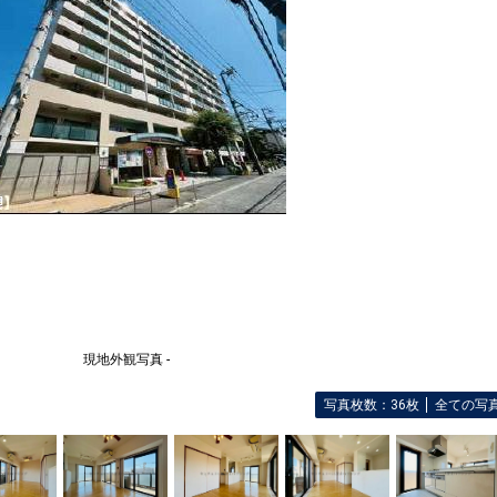
現地外観写真 -
写真枚数：36枚
全ての写