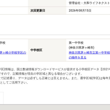
管理会社：大和ライフネクスト
次回更新日
2026年08月15日
学校
第一中学校
(神奈川県茅ヶ崎市)
中学校区
茅ヶ崎小学校学区の
神奈川県茅ヶ崎市立第一中学校
の物件を見る
区)情報は、国土数値情報ダウンロードサービスが提供する小学校区データ【2021
のですので、記載情報が現在の学区域と異なる場合がございます。
上で記述通り、データは必ずしも正確とは言えません。また、通学区域(学区)は毎年
としてご活用下さい。