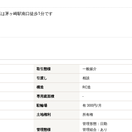
店は茅ヶ崎駅南口徒歩1分です
取引態様
一般媒介
引渡し
相談
構造
RC造
専用庭面積
-
駐輪場
有:300円/月
土地権利
所有権
管理形態：日勤
管理態様
管理組合：あり