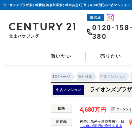
藤沢店
0120-158
380
買いたい
売りたい
TOPページ
物件検索
中古マンション
ライオンズプラザ
中古マンション
4,680万円
価格
神奈川県茅ヶ崎市共恵1丁目
所在地
この地域周辺の物件を見る