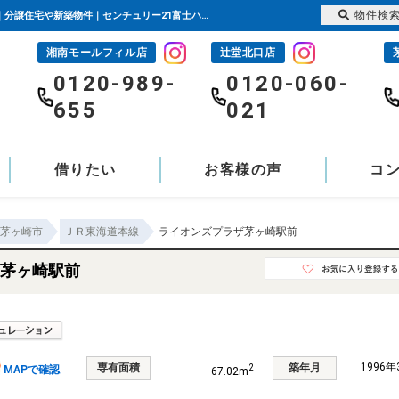
物件検
ライオンズプラザ茅ヶ崎駅前 神奈川県茅ヶ崎市共恵1丁目｜4,680万円の中古マンション｜分譲住宅や新築物件｜センチュリー21富士ハウジング
湘南モールフィル店
辻堂北口店
-
0120-989-
0120-060-
655
021
借りたい
お客様の声
コ
茅ヶ崎市
ＪＲ東海道本線
ライオンズプラザ茅ヶ崎駅前
茅ヶ崎駅前
1996
専有面積
築年月
2
MAPで確認
67.02m