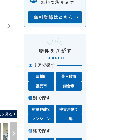
エ
リアで探す
寒川町
茅ヶ崎市
藤沢市
鎌倉市
種
別で探す
間取り図 お気軽に茅ヶ
新築戸建て
中古戸建て
真を見る
マンション
土地
価
格で探す