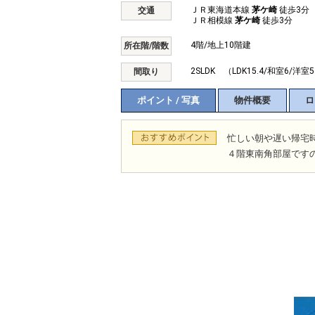
ＪＲ東海道本線
茅ケ崎
徒歩3分
交通
ＪＲ相模線
茅ケ崎
徒歩3分
4階/地上10階建
所在階/階数
2SLDK （LDK15.4/和室6/洋室5
間取り
ポイント / 写真
物件概要
ロ
忙しい朝や遅い帰宅
４階東南角部屋です