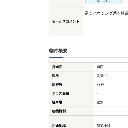
都市ガス
富士ハウジング茅ヶ崎
セールスコメント
物件概要
採光面
南西
現況
賃貸中
総戸数
77戸
テラス面積
-
駐車場
空無
建物権利
-
用途地域
商業地域 - -