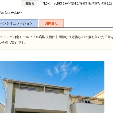
4LDK （LDK15.6/和室4.5/洋室7.8/洋室7/洋室5.2
間取り
団地入口 停歩5分
ーンシミュレーション
お問合せ
富士ハウジング湘南モールフィル店取扱物件】閑静な住宅街なので落ち着いた日常
お子様も安心です。