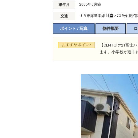
2005年5月築
築年月
ＪＲ東海道本線
辻堂
バス9分 菱沼
交通
ポイント / 写真
物件概要
ロ
【CENTURY21
ます。小学校が近く