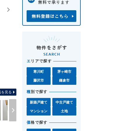
エ
リアで探す
寒川町
茅ヶ崎市
間取り図 お気軽に湘南モール
藤沢市
鎌倉市
種
別で探す
真を見る
新築戸建て
中古戸建て
マンション
土地
価
格で探す