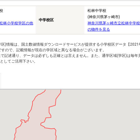
校
松林中学校
(神奈川県茅ヶ崎市)
中学校区
松林小学校学区の他
神奈川県茅ヶ崎市立松林中学校
の物件を見る
区)情報は、国土数値情報ダウンロードサービスが提供する小学校区データ【2021
のですので、記載情報が現在の学区域と異なる場合がございます。
上で記述通り、データは必ずしも正確とは言えません。また、通学区域(学区)は毎年
としてご活用下さい。