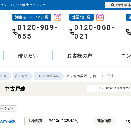
物件検
｜センチュリー21富士ハウジング
湘南モールフィル店
辻堂北口店
-
0120-989-
0120-060-
655
021
借りたい
お客様の声
コ
住宅
茅ヶ崎市
ＪＲ東海道本線
茅ヶ崎市菱沼1丁目 中古戸建
目 中古戸建
94.12m² (28.47坪)
土地面積
建物面積
APで確認
95