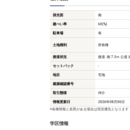
採光面
南
建ぺい率
60(%)
駐車場
有
土地権利
所有権
接道状況
接道: 南 7.3ｍ 公道 
セットバック
-
地目
宅地
建築確認番号
取引態様
仲介
情報更新日
2026年08月06日
※各種情報と差異がある場合は現況優先となります
学区情報