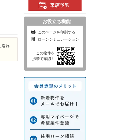
）
お役立ち機能
このページを印刷する
ローンシミュレーション
を送れ
この物件を
携帯で確認！