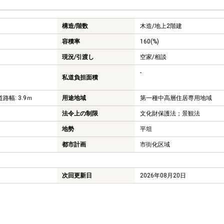
構造/階数
木造/
地上2階建
容積率
160(%)
現況/引渡し
空家/相談
-
私道負担面積
道路幅: 3.9ｍ
用途地域
第一種中高層住居専用地域
法令上の制限
文化財保護法；景観法
地勢
平坦
都市計画
市街化区域
次回更新日
2026年08月20日