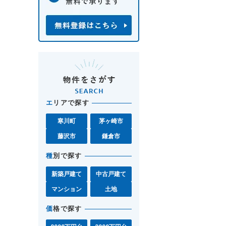
エ
リアで探す
寒川町
茅ヶ崎市
藤沢市
鎌倉市
種
別で探す
新築戸建て
中古戸建て
マンション
土地
価
格で探す