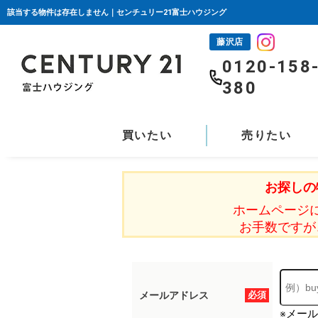
該当する物件は存在しません｜センチュリー21富士ハウジング
藤沢店
0120-158
380
買いたい
売りたい
お探しの
ホームページ
お手数ですが
メールアドレス
必須
※メー