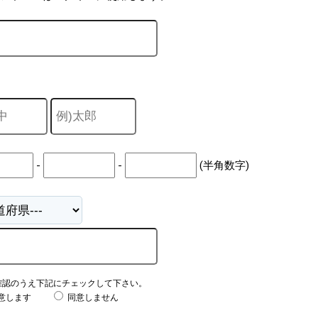
-
-
(半角数字)
確認のうえ下記にチェックして下さい。
意します
同意しません