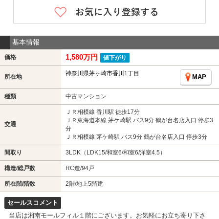
基本情報
1,580万円
価格
値下がり
神奈川県茅ヶ崎市香川1丁目
所在地
MAP
種類
中古マンション
ＪＲ相模線 香川駅 徒歩17分
ＪＲ東海道本線 茅ケ崎駅 バス9分 鶴が台名店入口 停歩3
交通
分
ＪＲ相模線 茅ケ崎駅 バス9分 鶴が台名店入口 停歩3分
間取り
3LDK（LDK15/和室6/和室6/洋室4.5）
構造/総戸数
RC造/94戸
所在階/階数
2階/地上5階建
セールスコメント
当店は湘南モールフィル１階にございます。お気軽にお立ち寄り下さ