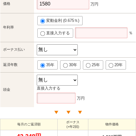
価格
万円
変動金利 (0.675％)
年利率
直接入力する
％
ボーナス払い
返済年数
35年
30年
25年
20年
直接入力する
頭金
万円
ボーナス
毎月のご返済額
物件価格
(×年2回)