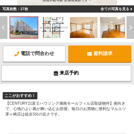
現地外観写真 住環境良好です！
写真枚数：27枚
全ての写真を見る
電話で問合わせ
資料請求
来店予約
ここがおすすめ！
【CENTURY21富士ハウジング湘南モールフィル店取扱物件】南向き
で、心地のよい風が舞い込むお部屋。毎日のお買物に便利なマルエツ
茅ヶ崎店は徒歩3分の近さです。