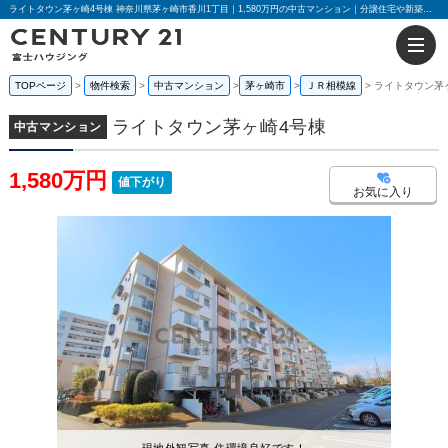
ライトタウン茅ヶ崎4号棟 神奈川県茅ヶ崎市香川1丁目｜1,580万円の中古マンション｜分譲住宅や新築物件｜センチュリー21富士ハウジング
TOPページ
物件検索
中古マンション
茅ヶ崎市
ＪＲ相模線
ライトタウン茅
ライトタウン茅ヶ崎4号棟
中古マンション
1,580万円
値下がり
お気に入り