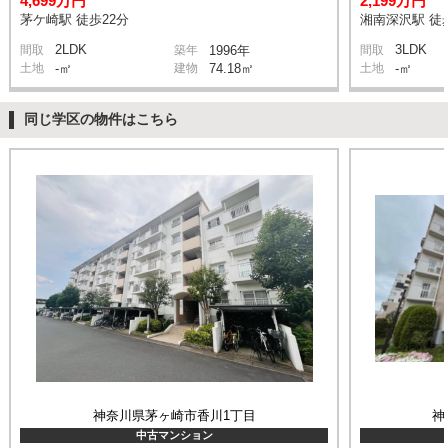
4,699万円
2,199万円
茅ケ崎駅 徒歩22分
湘南深沢駅 徒
2LDK
3LDK
間取
築年
1996年
間取
土地
-㎡
建物
74.18㎡
土地
-㎡
同じ学区の物件はこちら
神奈川県茅ヶ崎市香川1丁目
神
中古マンション