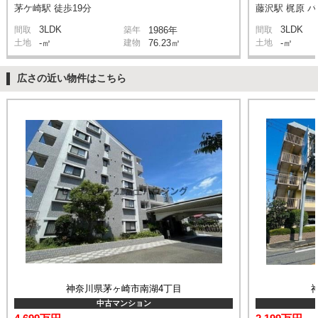
茅ケ崎駅 徒歩19分
藤沢駅 梶原 バ
3LDK
3LDK
間取
築年
1986年
間取
土地
-㎡
建物
76.23㎡
土地
-㎡
広さの近い物件はこちら
神奈川県茅ヶ崎市南湖4丁目
中古マンション