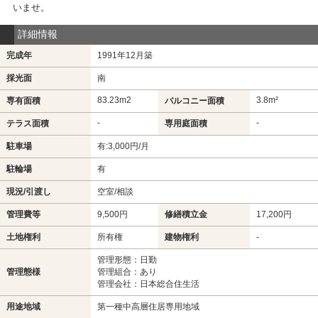
いませ。
詳細情報
完成年
1991年12月築
採光面
南
83.23m
2
3.8m²
専有面積
バルコニー面積
-
-
テラス面積
専用庭面積
駐車場
有:3,000円/月
駐輪場
有
現況/引渡し
空室/相談
管理費等
9,500円
修繕積立金
17,200円
土地権利
所有権
建物権利
-
管理形態：日勤
管理態様
管理組合：あり
管理会社：日本総合住生活
用途地域
第一種中高層住居専用地域