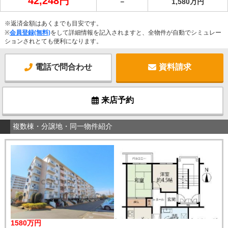
42,248円
－
1,580万円
※返済金額はあくまでも目安です。
※
会員登録(無料)
をして詳細情報を記入されますと、全物件が自動でシミュレー
ションされとても便利になります。
電話で問合わせ
資料請求
来店予約
複数棟・分譲地・同一物件紹介
1580万円