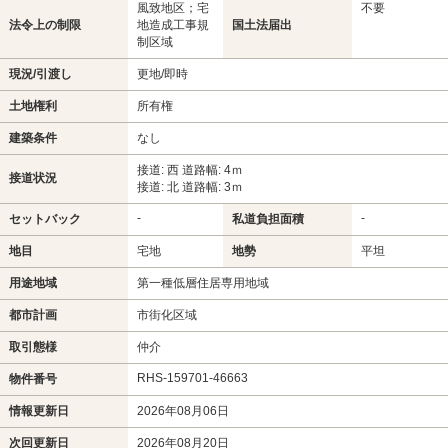
風致地区；宅
不要
法令上の制限
地造成工事規
国土法届出
制区域
現況/引渡し
更地/即時
土地権利
所有権
建築条件
なし
接道: 西 道路幅: 4ｍ
接道状況
接道: 北 道路幅: 3ｍ
-
-
セットバック
私道負担面積
地目
宅地
地勢
平坦
用途地域
第一種低層住居専用地域
都市計画
市街化区域
取引態様
仲介
RHS-159701-46663
物件番号
情報更新日
2026年08月06日
次回更新日
2026年08月20日