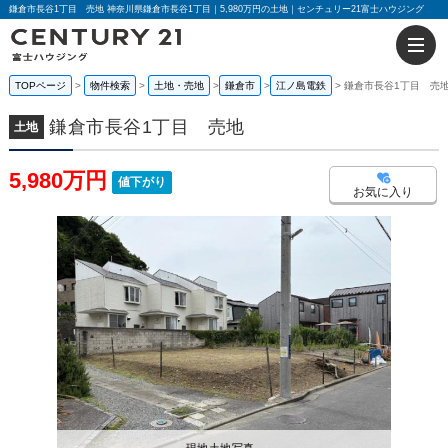
鎌倉市長谷1丁目 売地 神奈川県鎌倉市長谷1丁目｜5,980万円の土地｜センチュリー21富士ハウジング
TOPページ
物件検索
土地・売地
鎌倉市
江ノ島電鉄
鎌倉市長谷1丁目 売
鎌倉市長谷1丁目 売地
土地
5,980万円
値下がり
お気に入り