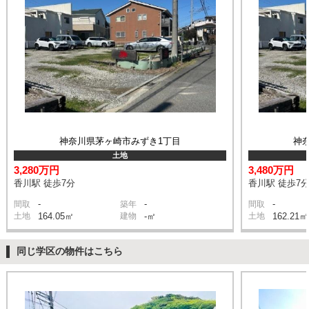
神奈川県茅ヶ崎市みずき1丁目
神
土地
3,280万円
3,480万円
香川駅 徒歩7分
香川駅 徒歩7
-
-
-
間取
築年
間取
土地
164.05㎡
建物
-㎡
土地
162.21㎡
同じ学区の物件はこちら