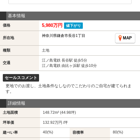
基本情報
5,980万円
価格
値下がり
神奈川県鎌倉市長谷1丁目
所在地
MAP
種類
土地
江ノ島電鉄 長谷駅 徒歩5分
交通
江ノ島電鉄 由比ヶ浜駅 徒歩10分
セールスコメント
更地でのお渡し、土地条件なしなのでこだわりのご自宅が建てられま
す。
詳細情報
土地面積
148.72m² (44.98坪)
坪単価
132.92万円 /坪
40(%)
80(%)
建ぺい率
容積率