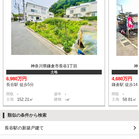
神奈川県鎌倉市長谷1丁目
神
土地
6,980万円
4,680万円
長谷駅 徒歩5分
鎌倉駅 徒歩14
-
-
-
間取
築年
間取
土地
152.21㎡
建物
-㎡
土地
58.81㎡
類似の条件から検索
長谷駅の新築戸建て