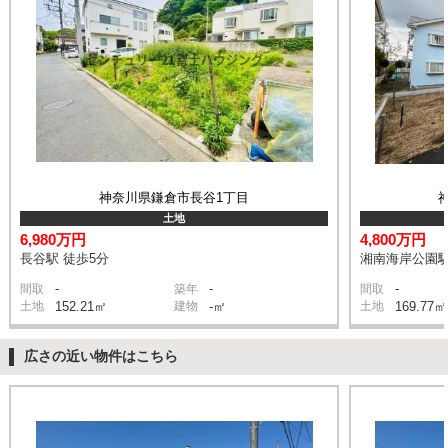
神奈川県鎌倉市長谷1丁目
土地
6,980万円
4,800万円
長谷駅 徒歩5分
湘南海岸公園駅
-
-
-
間取
築年
間取
土地
152.21㎡
建物
-㎡
土地
169.77㎡
広さの近い物件はこちら