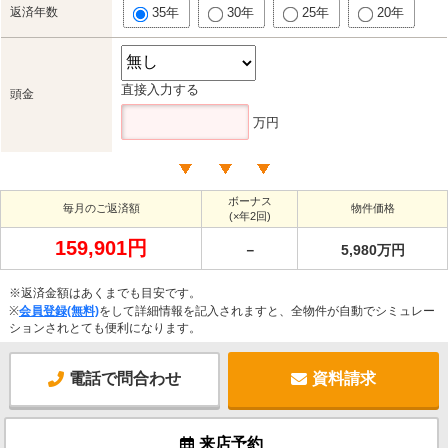
返済年数
35年
30年
25年
20年
直接入力する
頭金
万円
ボーナス
毎月のご返済額
物件価格
(×年2回)
159,901円
－
5,980万円
※返済金額はあくまでも目安です。
※
会員登録(無料)
をして詳細情報を記入されますと、全物件が自動でシミュレー
ションされとても便利になります。
電話で問合わせ
資料請求
来店予約