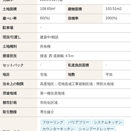
108.65m²
103.51m
2
土地面積
建物面積
60(%)
200(%)
建ぺい率
容積率
-
駐車場
現況/引渡し
建築中/相談
土地権利
所有権
接道状況
接道: 西 道路幅: 4.5ｍ
-
-
セットバック
私道負担面積
地目
宅地
地勢
平坦
法令上の制限
高度地区；宅地造成工事規制区域；準防火地域
用途地域
第一種住居地域
都市計画
市街化区域
取引態様
専任媒介
フローリング
バリアフリー
システムキッチン
カウンターキッチン
シャンプードレッサー