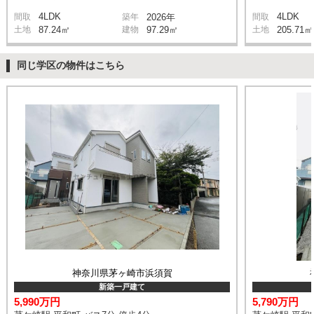
4LDK
4LDK
間取
築年
2026年
間取
土地
87.24㎡
建物
97.29㎡
土地
205.71㎡
同じ学区の物件はこちら
神奈川県茅ヶ崎市浜須賀
新築一戸建て
5,990万円
5,790万円