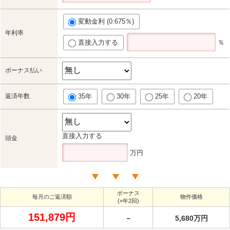
変動金利 (0.675％)
年利率
直接入力する
％
ボーナス払い
返済年数
35年
30年
25年
20年
直接入力する
頭金
万円
ボーナス
毎月のご返済額
物件価格
(×年2回)
151,879円
－
5,680万円