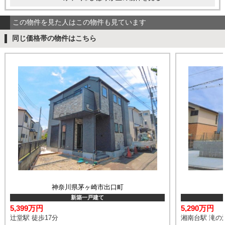
この物件を見た人はこの物件も見ています
同じ価格帯の物件はこちら
神奈川県茅ヶ崎市出口町
新築一戸建て
5,399万円
5,290万円
辻堂駅 徒歩17分
湘南台駅 滝の沢