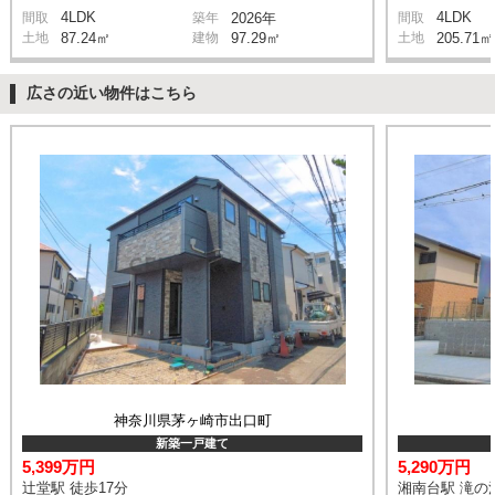
4LDK
4LDK
間取
築年
2026年
間取
土地
87.24㎡
建物
97.29㎡
土地
205.71㎡
広さの近い物件はこちら
神奈川県茅ヶ崎市出口町
新築一戸建て
5,399万円
5,290万円
辻堂駅 徒歩17分
湘南台駅 滝の沢