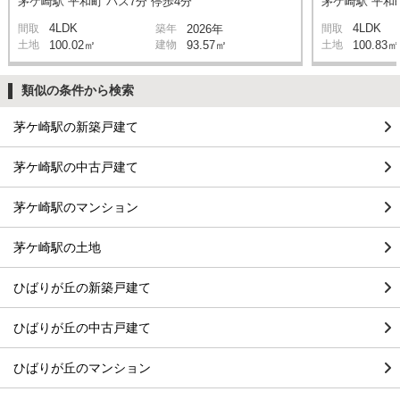
茅ケ崎駅 平和町 バス7分 停歩4分
茅ケ崎駅 平和町
4LDK
4LDK
間取
築年
2026年
間取
土地
100.02㎡
建物
93.57㎡
土地
100.83㎡
類似の条件から検索
茅ケ崎駅の新築戸建て
茅ケ崎駅の中古戸建て
茅ケ崎駅のマンション
茅ケ崎駅の土地
ひばりが丘の新築戸建て
ひばりが丘の中古戸建て
ひばりが丘のマンション