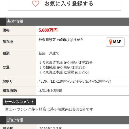
基本情報
5,680万円
価格
神奈川県茅ヶ崎市ひばりが丘
所在地
MAP
種類
新築一戸建て
ＪＲ東海道本線 茅ケ崎駅 徒歩23分
交通
ＪＲ相模線 茅ケ崎駅 徒歩23分
ＪＲ東海道本線 辻堂駅 徒歩26分
間取り
4LDK（LDK18/洋室5.3/洋室5.3/洋室5.3/洋室7）
構造/階数
木造/地上2階建
セールスコメント
富士ハウジング茅ヶ崎店は茅ヶ崎駅南口徒歩1分です
詳細情報
完成年
2026年12月築