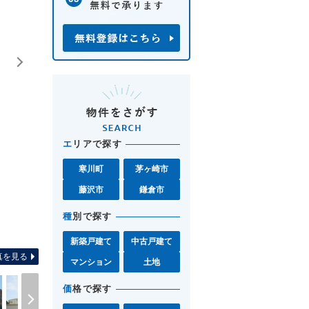
エ
リアで探す
寒川町
茅ヶ崎市
藤沢市
鎌倉市
種
別で探す
間取り図 お気軽に茅ヶ崎店0467
新築戸建て
中古戸建て
真を見る
マンション
土地
価
格で探す