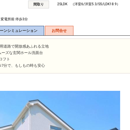
2SLDK （洋室6/洋室5.3/S5/LDK18.9）
間取り
 変電所前 停歩3分
ーンシミュレーション
お問合せ
専用道路で開放感あふれる立地
ムーズな玄関ホール洗面台
帖ロフト
歩7分で、もしもの時も安心