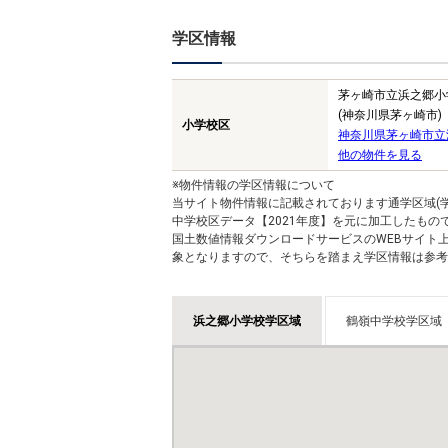
学区情報
茅ヶ崎市立浜之郷小
(神奈川県茅ヶ崎市)
小学校区
神奈川県茅ヶ崎市立
他の物件を見る
※物件情報の学区情報について
当サイト物件情報に記載されております通学区域(学
中学校区データ【2021年度】を元に加工したも
国土数値情報ダウンロードサービスのWEBサイト
象となりますので、そちらを踏まえ学区情報は参考
浜之郷小学校学区域
鶴嶺中学校学区域