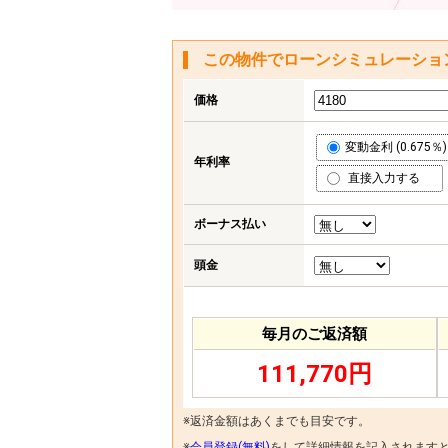
この物件でローンシミュレーショ
価格
変動金利 (0.675％)
年利率
直接入力する
ボーナス払い
頭金
毎月のご返済額
111,770円
※返済金額はあくまでも目安です。
※
会員登録(無料)
をして詳細情報を記入されます