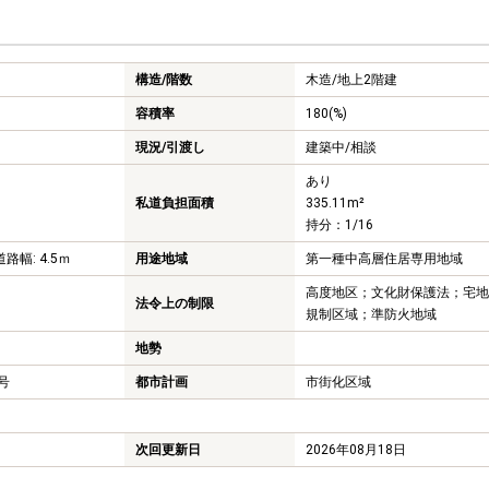
構造/階数
木造/
地上2階建
容積率
180(%)
現況/引渡し
建築中/相談
あり
私道負担面積
335.11m²
持分：1/16
道路幅: 4.5ｍ
用途地域
第一種中高層住居専用地域
高度地区；文化財保護法；宅地
法令上の制限
規制区域；準防火地域
地勢
2号
都市計画
市街化区域
次回更新日
2026年08月18日