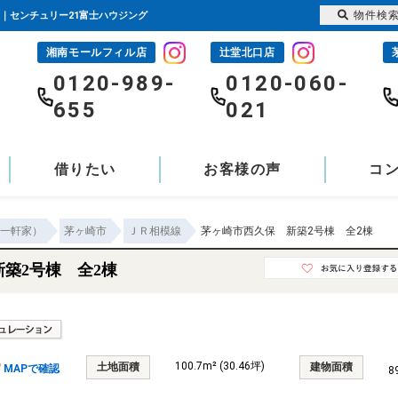
物件検
て｜センチュリー21富士ハウジング
湘南モールフィル店
辻堂北口店
-
0120-989-
0120-060-
655
021
借りたい
お客様の声
コ
一軒家）
茅ヶ崎市
ＪＲ相模線
茅ヶ崎市西久保 新築2号棟 全2棟
築2号棟 全2棟
100.7m² (30.46坪)
土地面積
建物面積
MAPで確認
8