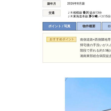
2026年8月築
築年月
ＪＲ相模線
香川
徒歩13分
交通
ＪＲ東海道本線
茅ケ崎
バス15分
ポイント / 写真
物件概要
ロ
南側道路×西側隣地
帰宅後の手洗いがス
階段で昇れる約5.5
湘南東部総合病院徒