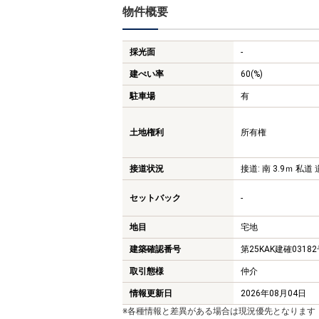
物件概要
採光面
-
建ぺい率
60(%)
駐車場
有
土地権利
所有権
接道状況
接道: 南 3.9ｍ 私道 
セットバック
-
地目
宅地
建築確認番号
第25KAK建確0318
取引態様
仲介
情報更新日
2026年08月04日
※各種情報と差異がある場合は現況優先となります