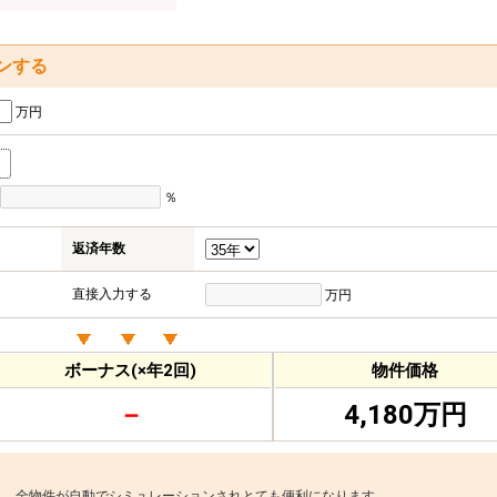
ンする
万円
％
返済年数
直接入力する
万円
ボーナス(×年2回)
物件価格
－
4,180万円
と、全物件が自動でシミュレーションされとても便利になります。