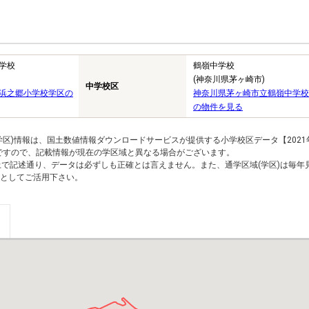
学校
鶴嶺中学校
(神奈川県茅ヶ崎市)
中学校区
浜之郷小学校学区の
神奈川県茅ヶ崎市立鶴嶺中学校
の物件を見る
区)情報は、国土数値情報ダウンロードサービスが提供する小学校区データ【2021
のですので、記載情報が現在の学区域と異なる場合がございます。
上で記述通り、データは必ずしも正確とは言えません。また、通学区域(学区)は毎年
としてご活用下さい。