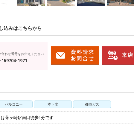
し込みはこちらから
い合わせ番号をお伝えください
-159704-1971
バルコニー
本下水
都市ガス
店は茅ヶ崎駅南口徒歩1分です