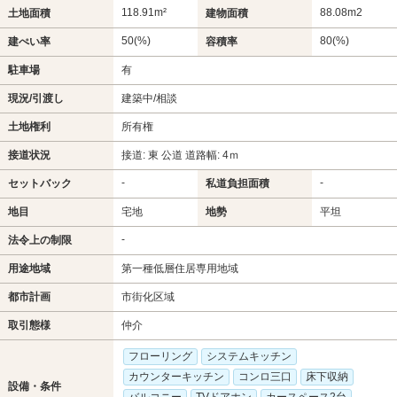
118.91m²
88.08m
2
土地面積
建物面積
50(%)
80(%)
建ぺい率
容積率
駐車場
有
現況/引渡し
建築中/相談
土地権利
所有権
接道状況
接道: 東 公道 道路幅: 4ｍ
-
-
セットバック
私道負担面積
地目
宅地
地勢
平坦
-
法令上の制限
用途地域
第一種低層住居専用地域
都市計画
市街化区域
取引態様
仲介
フローリング
システムキッチン
カウンターキッチン
コンロ三口
床下収納
設備・条件
バルコニー
TVドアホン
カースペース2台