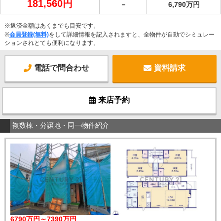
181,560円
－
6,790万円
※返済金額はあくまでも目安です。
※
会員登録(無料)
をして詳細情報を記入されますと、全物件が自動でシミュレー
ションされとても便利になります。
電話で問合わせ
資料請求
来店予約
複数棟・分譲地・同一物件紹介
6790万円～7390万円