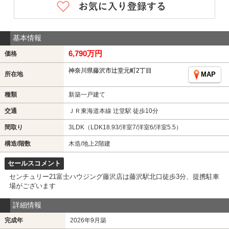
基本情報
6,790万円
価格
神奈川県藤沢市辻堂元町2丁目
所在地
MAP
種類
新築一戸建て
交通
ＪＲ東海道本線 辻堂駅 徒歩10分
間取り
3LDK（LDK18.93/洋室7/洋室6/洋室5.5）
構造/階数
木造/地上2階建
セールスコメント
センチュリー21富士ハウジング藤沢店は藤沢駅北口徒歩3分、提携駐車
場がございます
詳細情報
完成年
2026年9月築