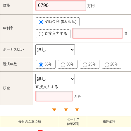
価格
万円
変動金利 (0.675％)
年利率
直接入力する
％
ボーナス払い
返済年数
35年
30年
25年
20年
直接入力する
頭金
万円
ボーナス
毎月のご返済額
物件価格
(×年2回)