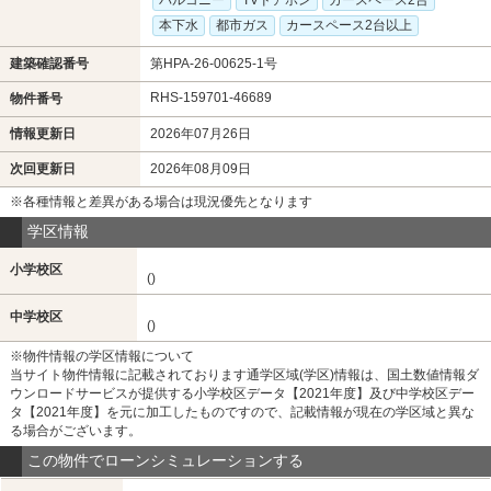
本下水
都市ガス
カースペース2台以上
建築確認番号
第HPA-26-00625-1号
RHS-159701-46689
物件番号
情報更新日
2026年07月26日
次回更新日
2026年08月09日
※各種情報と差異がある場合は現況優先となります
学区情報
小学校区
()
中学校区
()
※物件情報の学区情報について
当サイト物件情報に記載されております通学区域(学区)情報は、国土数値情報ダ
ウンロードサービスが提供する小学校区データ【2021年度】及び中学校区デー
タ【2021年度】を元に加工したものですので、記載情報が現在の学区域と異な
る場合がございます。
この物件でローンシミュレーションする