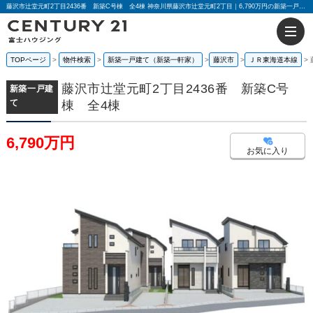
藤沢市辻堂元町2丁目2436番 新築C号棟 全4棟 神奈川県藤沢市辻堂元町2丁目｜6,790万円の新築一戸建て｜センチュリー21富士ハウジング
TOPページ
物件検索
新築一戸建て（新築一軒家）
藤沢市
ＪＲ東海道本線
藤沢市辻堂元町2丁目2436番 新築C号
新築一戸建
て
棟 全4棟
6,790万円
お気に入り