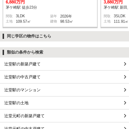
6,880万円
3,880万円
茅ケ崎駅 徒歩23分
茅ケ崎駅 新田入
3LDK
3SLDK
間取
築年
2026年
間取
土地
109.57㎡
建物
98.53㎡
土地
111.91㎡
同じ学区の物件はこちら
類似の条件から検索
辻堂駅の新築戸建て
辻堂駅の中古戸建て
辻堂駅のマンション
辻堂駅の土地
辻堂元町の新築戸建て
辻堂元町の中古戸建て