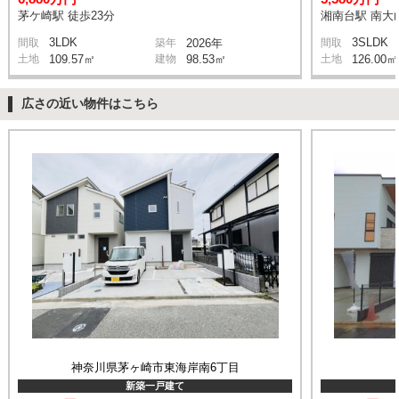
茅ケ崎駅 徒歩23分
湘南台駅 南大山
3LDK
3SLDK
間取
築年
2026年
間取
土地
109.57㎡
建物
98.53㎡
土地
126.00㎡
広さの近い物件はこちら
神奈川県茅ヶ崎市東海岸南6丁目
新築一戸建て