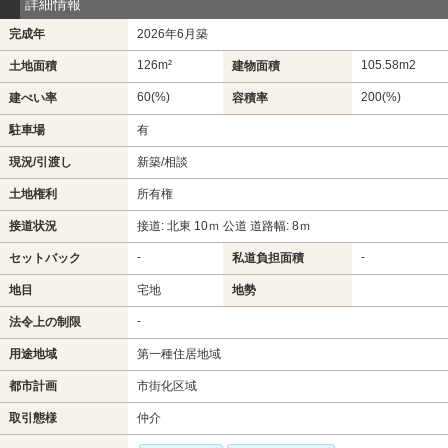
詳細情報
完成年
2026年6月築
126m²
105.58m
2
土地面積
建物面積
60(%)
200(%)
建ぺい率
容積率
駐車場
有
現況/引渡し
新築/相談
土地権利
所有権
接道状況
接道: 北東 10ｍ 公道 道路幅: 8ｍ
-
-
セットバック
私道負担面積
地目
宅地
地勢
-
法令上の制限
用途地域
第一種住居地域
都市計画
市街化区域
取引態様
仲介