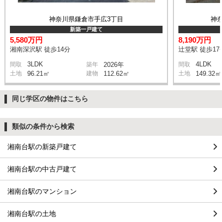
神奈川県鎌倉市手広3丁目
神
新築一戸建て
5,580万円
8,190万円
湘南深沢駅 徒歩14分
辻堂駅 徒歩17
3LDK
4LDK
間取
築年
2026年
間取
土地
96.21㎡
建物
112.62㎡
土地
149.32㎡
同じ学区の物件はこちら
類似の条件から検索
湘南台駅の新築戸建て
湘南台駅の中古戸建て
湘南台駅のマンション
湘南台駅の土地