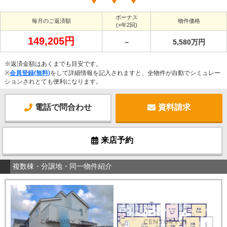
ボーナス
毎月のご返済額
物件価格
(×年2回)
149,205円
－
5,580万円
※返済金額はあくまでも目安です。
※
会員登録(無料)
をして詳細情報を記入されますと、全物件が自動でシミュレー
ションされとても便利になります。
電話で問合わせ
資料請求
来店予約
複数棟・分譲地・同一物件紹介