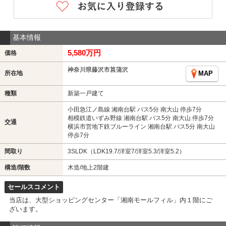
基本情報
5,580万円
価格
神奈川県藤沢市菖蒲沢
所在地
MAP
種類
新築一戸建て
小田急江ノ島線 湘南台駅 バス5分 南大山 停歩7分
相模鉄道いずみ野線 湘南台駅 バス5分 南大山 停歩7分
交通
横浜市営地下鉄ブルーライン 湘南台駅 バス5分 南大山
停歩7分
間取り
3SLDK（LDK19.7/洋室7/洋室5.3/洋室5.2）
構造/階数
木造/地上2階建
セールスコメント
当店は、大型ショッピングセンター「湘南モールフィル」内１階にご
ざいます。