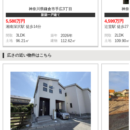
神奈川県鎌倉市手広3丁目
神奈
新築一戸建て
5,580万円
4,599万円
湘南深沢駅 徒歩14分
辻堂駅 徒歩27
3LDK
2LDK
間取
築年
2026年
間取
土地
96.21㎡
建物
112.62㎡
土地
109.90㎡
広さの近い物件はこちら