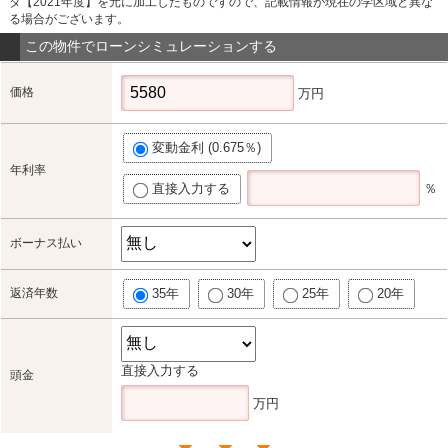
タ【2021年度】を元に加工したものですので、記載情報が現在の学区域と異な
る場合がございます。
この物件でローンシミュレーションする
価格
万円
変動金利 (0.675％)
年利率
直接入力する
％
ボーナス払い
返済年数
35年
30年
25年
20年
直接入力する
頭金
万円