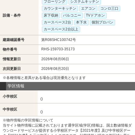
フローリング
システムキッチン
カウンターキッチン
エアコン
コンロ三口
設備・条件
床下収納
バルコニー
TVドアホン
カースペース2台
本下水
個別プロパン
カースペース2台以上
建築確認番号
第R08SHC100742号
RHS-159703-35173
物件番号
情報更新日
2026年08月06日
次回更新日
2026年08月20日
※各種情報と差異がある場合は現況優先となります
学区情報
小学校区
()
中学校区
()
※物件情報の学区情報について
当サイト物件情報に記載されております通学区域(学区)情報は、国土数値情報ダ
ウンロードサービスが提供する小学校区データ【2021年度】及び中学校区デー