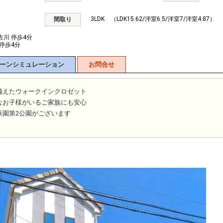
3LDK （LDK15.62/洋室6.5/洋室7/洋室4.87）
間取り
古川 停歩4分
 停歩4分
ーンシミュレーション
お問合せ
備えたウォークインクロゼット
なお子様がいるご家族にも安心
萩園第2公園がございます