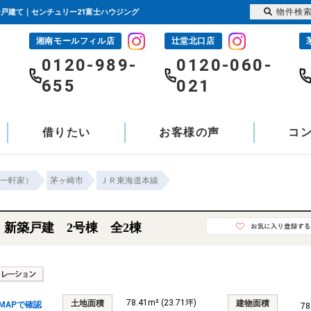
物件検
築一戸建て｜センチュリー21富士ハウジング
湘南モールフィル店
辻堂北口店
-
0120-989-
0120-060-
655
021
借りたい
お客様の声
コ
一軒家）
茅ヶ崎市
ＪＲ東海道本線
 新築戸建 2号棟 全2棟
78.41m² (23.71坪)
土地面積
建物面積
MAPで確認
78