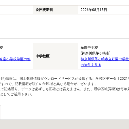
次回更新日
2026年08月18日
校
萩園中学校
(神奈川県茅ヶ崎市)
中学校区
今宿小学校学区の他
神奈川県茅ヶ崎市立萩園中学校
の物件を見る
区)情報は、国土数値情報ダウンロードサービスが提供する小学校区データ【2021
のですので、記載情報が現在の学区域と異なる場合がございます。
上で記述通り、データは必ずしも正確とは言えません。また、通学区域(学区)は毎年
としてご活用下さい。