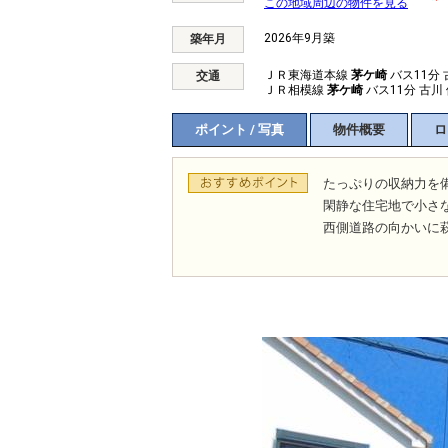
この地域周辺の物件を見る
2026年9月築
築年月
ＪＲ東海道本線
茅ケ崎
バス11分 
交通
ＪＲ相模線
茅ケ崎
バス11分 古川
ポイント / 写真
物件概要
ロ
たっぷりの収納力を
閑静な住宅地で小さ
西側道路の向かいに