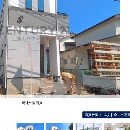
現地外観写真 -
写真枚数：14枚
全ての写