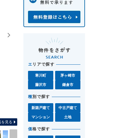
エ
リアで探す
寒川町
茅ヶ崎市
藤沢市
鎌倉市
種
別で探す
新築戸建て
中古戸建て
間取り図 お気軽に茅ヶ
マンション
土地
真を見る
価
格で探す