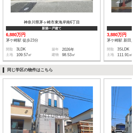
神奈川県茅ヶ崎市東海岸南6丁目
新築一戸建て
6,880万円
3,880万円
茅ケ崎駅 徒歩23分
茅ケ崎駅 新田入
3LDK
3SLDK
間取
築年
2026年
間取
土地
109.57㎡
建物
98.53㎡
土地
111.91㎡
同じ学区の物件はこちら