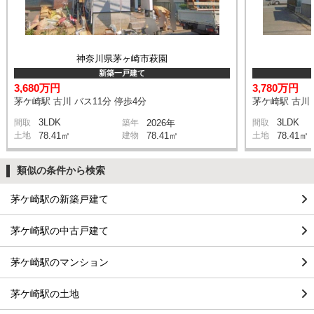
神奈川県茅ヶ崎市萩園
新築一戸建て
3,680万円
3,780万円
茅ケ崎駅 古川 バス11分 停歩4分
茅ケ崎駅 古川 
3LDK
3LDK
間取
築年
2026年
間取
土地
78.41㎡
建物
78.41㎡
土地
78.41㎡
類似の条件から検索
茅ケ崎駅の新築戸建て
茅ケ崎駅の中古戸建て
茅ケ崎駅のマンション
茅ケ崎駅の土地