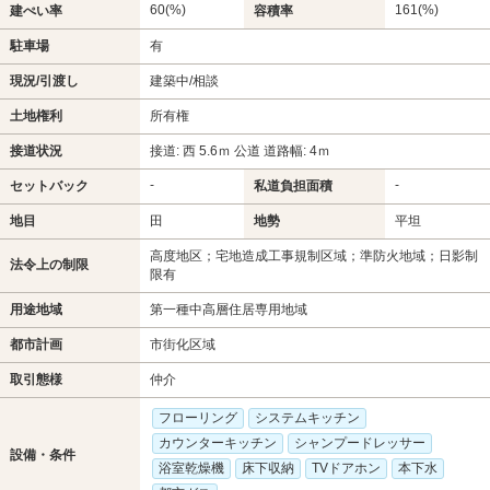
60(%)
161(%)
建ぺい率
容積率
駐車場
有
現況/引渡し
建築中/相談
土地権利
所有権
接道状況
接道: 西 5.6ｍ 公道 道路幅: 4ｍ
-
-
セットバック
私道負担面積
地目
田
地勢
平坦
高度地区；宅地造成工事規制区域；準防火地域；日影制
法令上の制限
限有
用途地域
第一種中高層住居専用地域
都市計画
市街化区域
取引態様
仲介
フローリング
システムキッチン
カウンターキッチン
シャンプードレッサー
設備・条件
浴室乾燥機
床下収納
TVドアホン
本下水