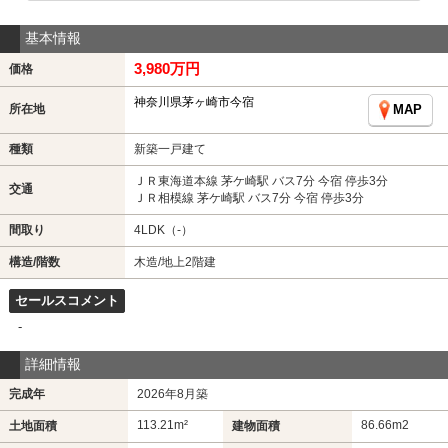
基本情報
3,980万円
価格
神奈川県茅ヶ崎市今宿
所在地
MAP
種類
新築一戸建て
ＪＲ東海道本線 茅ケ崎駅 バス7分 今宿 停歩3分
交通
ＪＲ相模線 茅ケ崎駅 バス7分 今宿 停歩3分
間取り
4LDK（-）
構造/階数
木造/地上2階建
セールスコメント
-
詳細情報
完成年
2026年8月築
113.21m²
86.66m
2
土地面積
建物面積