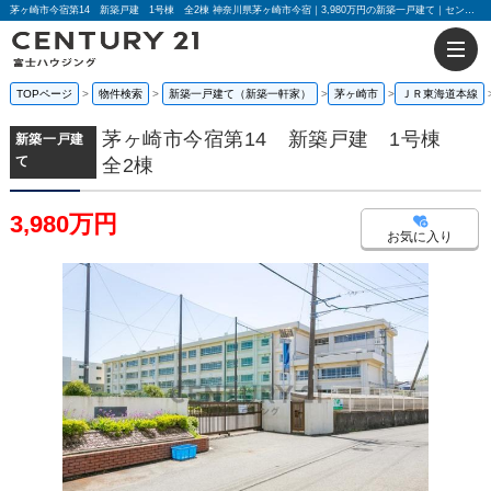
茅ヶ崎市今宿第14 新築戸建 1号棟 全2棟 神奈川県茅ヶ崎市今宿｜3,980万円の新築一戸建て｜センチュリー21富士ハウジング
TOPページ
物件検索
新築一戸建て（新築一軒家）
茅ヶ崎市
ＪＲ東海道本線
茅ヶ崎市今宿第14 新築戸建 1号棟
新築一戸建
て
全2棟
3,980万円
お気に入り