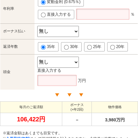
変動金利 (0.675％)
年利率
直接入力する
％
ボーナス払い
返済年数
35年
30年
25年
20年
直接入力する
頭金
万円
ボーナス
毎月のご返済額
物件価格
(×年2回)
106,422円
－
3,980万円
※返済金額はあくまでも目安です。