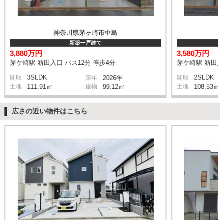
神奈川県茅ヶ崎市中島
新築一戸建て
3,880万円
3,580万円
茅ケ崎駅 新田入口 バス12分 停歩4分
茅ケ崎駅 新田入
3SLDK
2SLDK
間取
築年
2026年
間取
土地
111.91㎡
建物
99.12㎡
土地
108.53㎡
広さの近い物件はこちら