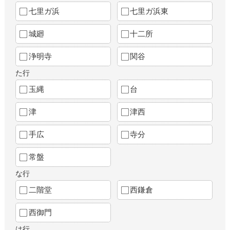
七里ガ浜
七里ガ浜東
城廻
十二所
浄明寺
関谷
た行
玉縄
台
津
津西
手広
寺分
常盤
な行
二階堂
西鎌倉
西御門
は行