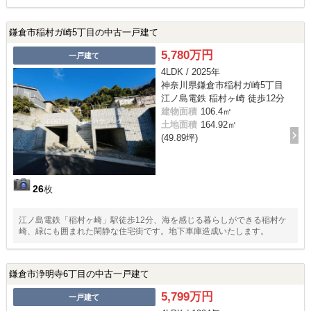
鎌倉市稲村ガ崎5丁目の中古一戸建て
5,780万円
一戸建て
4LDK / 2025年
神奈川県鎌倉市稲村ガ崎5丁目
江ノ島電鉄 稲村ヶ崎 徒歩12分
建物面積
106.4㎡
土地面積
164.92㎡
(49.89坪)
26
枚
江ノ島電鉄「稲村ヶ崎」駅徒歩12分、海を感じる暮らしができる稲村ケ
崎、緑にも囲まれた閑静な住宅街です。地下車庫造成いたします。
鎌倉市浄明寺6丁目の中古一戸建て
5,799万円
一戸建て