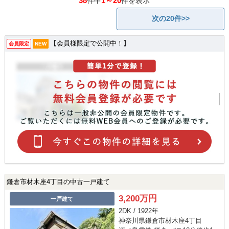
38
1～20
件中
件を表示
次の20件>>
【会員様限定で公開中！】
会員限定
NEW
鎌倉市材木座4丁目の中古一戸建て
3,200万円
一戸建て
2DK / 1922年
神奈川県鎌倉市材木座4丁目