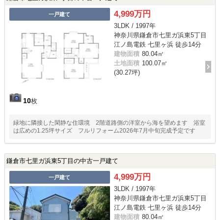
4,999万円
一戸建て
3LDK / 1997年
神奈川県鎌倉市七里ガ浜東5丁目
江ノ島電鉄 七里ヶ浜 徒歩14分
建物面積
80.04㎡
土地面積
100.07㎡
(30.27坪)
10
枚
緑地に隣接した閑静な住環境 2階道路側の洋室から海を望めます 浴室
は広めの1.25坪サイズ フルリフォーム2026年7月中旬完成予定です
鎌倉市七里ガ浜東5丁目の中古一戸建て
4,999万円
一戸建て
3LDK / 1997年
神奈川県鎌倉市七里ガ浜東5丁目
江ノ島電鉄 七里ヶ浜 徒歩14分
建物面積
80.04㎡