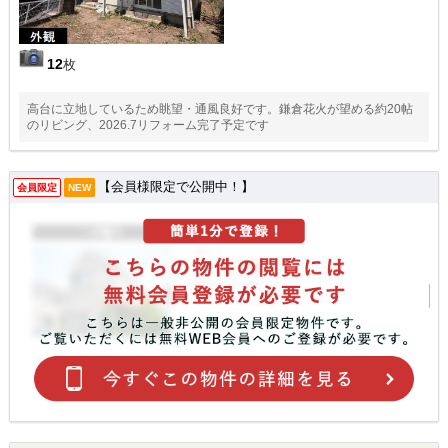
12
枚
高台に立地しているため眺望・通風良好です。鎌倉花火が望める約20帖
のリビング、2026.7リフォーム完了予定です
【会員様限定で公開中！】
会員限定
NEW