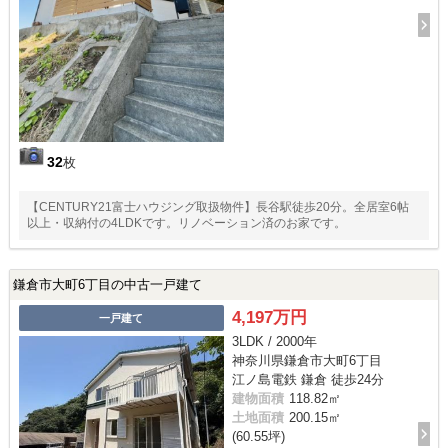
32
枚
【CENTURY21富士ハウジング取扱物件】長谷駅徒歩20分。全居室6帖
以上・収納付の4LDKです。リノベーション済のお家です。
鎌倉市大町6丁目の中古一戸建て
4,197万円
一戸建て
3LDK / 2000年
神奈川県鎌倉市大町6丁目
江ノ島電鉄 鎌倉 徒歩24分
建物面積
118.82㎡
土地面積
200.15㎡
(60.55坪)