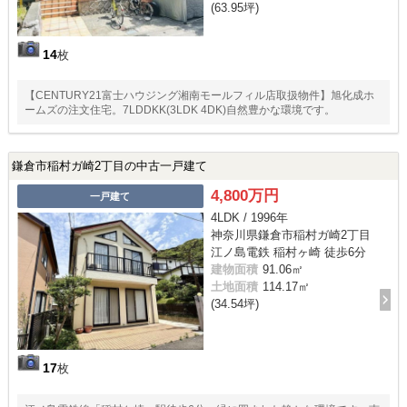
(63.95坪)
14
枚
【CENTURY21富士ハウジング湘南モールフィル店取扱物件】旭化成ホ
ームズの注文住宅。7LDDKK(3LDK 4DK)自然豊かな環境です。
鎌倉市稲村ガ崎2丁目の中古一戸建て
4,800万円
一戸建て
4LDK / 1996年
神奈川県鎌倉市稲村ガ崎2丁目
江ノ島電鉄 稲村ヶ崎 徒歩6分
建物面積
91.06㎡
土地面積
114.17㎡
(34.54坪)
17
枚