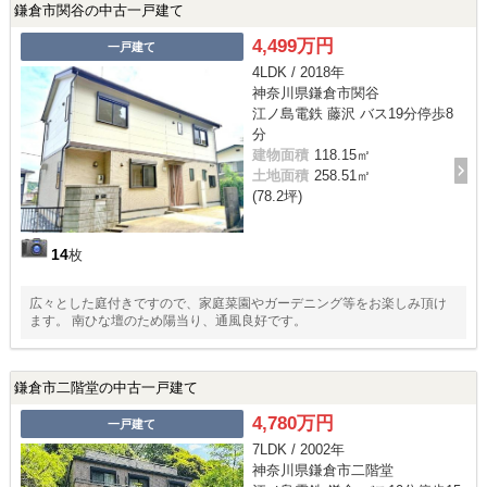
鎌倉市関谷の中古一戸建て
4,499万円
一戸建て
4LDK / 2018年
神奈川県鎌倉市関谷
江ノ島電鉄 藤沢 バス19分停歩8
分
建物面積
118.15㎡
土地面積
258.51㎡
(78.2坪)
14
枚
広々とした庭付きですので、家庭菜園やガーデニング等をお楽しみ頂け
ます。 南ひな壇のため陽当り、通風良好です。
鎌倉市二階堂の中古一戸建て
4,780万円
一戸建て
7LDK / 2002年
神奈川県鎌倉市二階堂