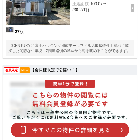
土地面積
100.07㎡
(30.27坪)
27
枚
【CENTURY21富士ハウジング湘南モールフィル店取扱物件】緑地に隣
接した閑静な住環境 2階道路側の洋室から海を眺めることができます。
【会員様限定で公開中！】
会員限定
NEW