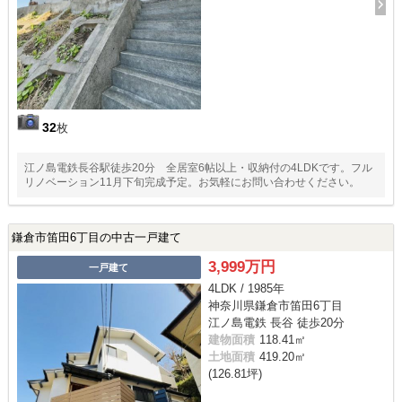
32
枚
江ノ島電鉄長谷駅徒歩20分 全居室6帖以上・収納付の4LDKです。フル
リノベーション11月下旬完成予定。お気軽にお問い合わせください。
鎌倉市笛田6丁目の中古一戸建て
3,999万円
一戸建て
4LDK / 1985年
神奈川県鎌倉市笛田6丁目
江ノ島電鉄 長谷 徒歩20分
建物面積
118.41㎡
土地面積
419.20㎡
(126.81坪)