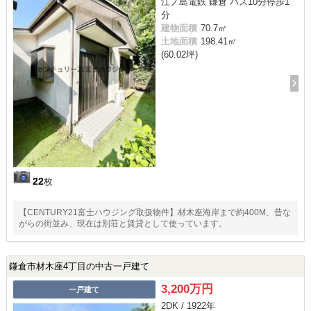
江ノ島電鉄 鎌倉 バス10分停歩1
分
建物面積
70.7㎡
土地面積
198.41㎡
(60.02坪)
22
枚
【CENTURY21富士ハウジング取扱物件】材木座海岸まで約400M、昔な
がらの街並み、現在は別荘と賃貸として使っています。
鎌倉市材木座4丁目の中古一戸建て
3,200万円
一戸建て
2DK / 1922年