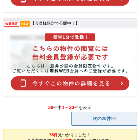
【会員様限定で公開中！】
会員限定
NEW
38
1～20
件中
件を表示
次の20件>>
38件
見つかりました！