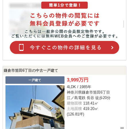
鎌倉市笛田6丁目の中古一戸建て
3,999万円
一戸建て
4LDK / 1985年
神奈川県鎌倉市笛田6丁目
江ノ島電鉄 長谷 徒歩20分
建物面積
118.41㎡
土地面積
419.20㎡
(126.81坪)