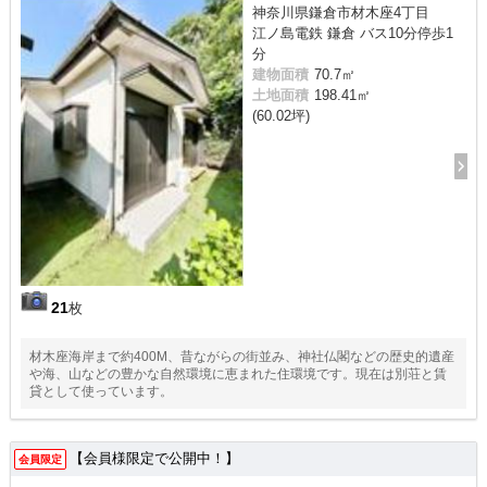
神奈川県鎌倉市材木座4丁目
江ノ島電鉄 鎌倉 バス10分停歩1
分
建物面積
70.7㎡
土地面積
198.41㎡
(60.02坪)
21
枚
材木座海岸まで約400M、昔ながらの街並み、神社仏閣などの歴史的遺産
や海、山などの豊かな自然環境に恵まれた住環境です。現在は別荘と賃
貸として使っています。
【会員様限定で公開中！】
会員限定