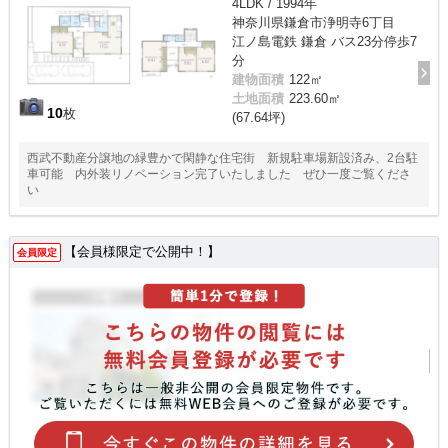
4LDK / 1994年
神奈川県鎌倉市浄明寺6丁目
江ノ島電鉄 鎌倉 バス23分停歩7
分
建物面積
122㎡
土地面積
223.60㎡
10
枚
(67.64坪)
西武不動産分譲地の緑豊かで閑静な住宅街 新規駐車場新設済み、2台駐
車可能 内外装リノベーション完了いたしました ぜひ一度ご覧くださ
い
【会員様限定で公開中！】
会員限定