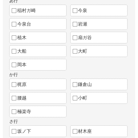
あ行
稲村ガ崎
今泉
今泉台
岩瀬
植木
扇ガ谷
大船
大町
岡本
か行
梶原
鎌倉山
腰越
小町
極楽寺
さ行
坂ノ下
材木座