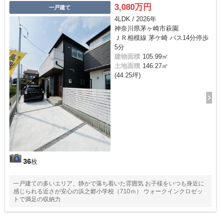
3,080万円
一戸建て
4LDK / 2026年
神奈川県茅ヶ崎市萩園
ＪＲ相模線 茅ケ崎 バス14分停歩
5分
建物面積
105.99㎡
土地面積
146.27㎡
(44.25坪)
36
枚
一戸建ての多いエリア、静かで落ち着いた雰囲気 お子様をいつも身近に
感じられる近さが安心の浜之郷小学校（710ｍ） ウォークインクロゼッ
トで満足の収納力