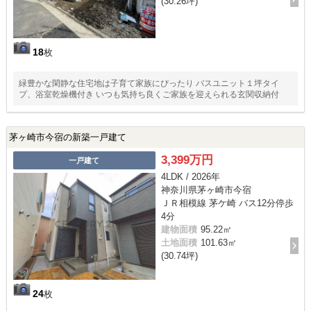
(30.26坪)
18
枚
緑豊かな閑静な住宅地は子育て家族にぴったり バスユニット１坪タイ
プ、浴室乾燥機付き いつも気持ち良くご家族を迎えられる玄関収納付
茅ヶ崎市今宿の新築一戸建て
3,399万円
一戸建て
4LDK / 2026年
神奈川県茅ヶ崎市今宿
ＪＲ相模線 茅ケ崎 バス12分停歩
4分
建物面積
95.22㎡
土地面積
101.63㎡
(30.74坪)
24
枚