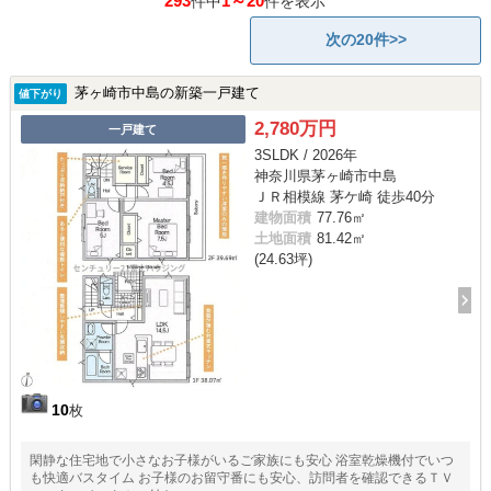
293
1～20
件中
件を表示
次の20件>>
茅ヶ崎市中島の新築一戸建て
値下がり
2,780万円
一戸建て
3SLDK / 2026年
神奈川県茅ヶ崎市中島
ＪＲ相模線 茅ケ崎 徒歩40分
建物面積
77.76㎡
土地面積
81.42㎡
(24.63坪)
10
枚
閑静な住宅地で小さなお子様がいるご家族にも安心 浴室乾燥機付でいつ
も快適バスタイム お子様のお留守番にも安心、訪問者を確認できるＴＶ