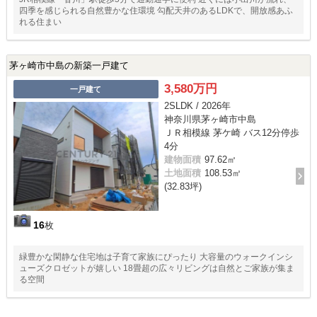
四季を感じられる自然豊かな住環境 勾配天井のあるLDKで、開放感あふ
れる住まい
茅ヶ崎市中島の新築一戸建て
3,580万円
一戸建て
2SLDK / 2026年
神奈川県茅ヶ崎市中島
ＪＲ相模線 茅ケ崎 バス12分停歩
4分
建物面積
97.62㎡
土地面積
108.53㎡
(32.83坪)
16
枚
緑豊かな閑静な住宅地は子育て家族にぴったり 大容量のウォークインシ
ューズクロゼットが嬉しい 18畳超の広々リビングは自然とご家族が集ま
る空間