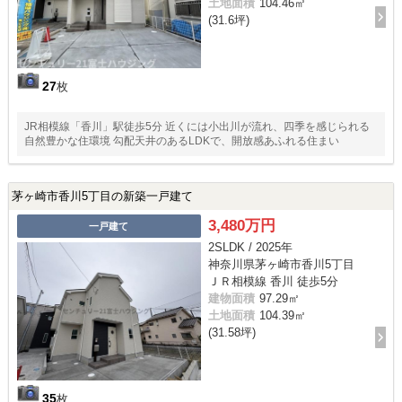
土地面積
104.46㎡
(31.6坪)
27
枚
JR相模線「香川」駅徒歩5分 近くには小出川が流れ、四季を感じられる
自然豊かな住環境 勾配天井のあるLDKで、開放感あふれる住まい
茅ヶ崎市香川5丁目の新築一戸建て
3,480万円
一戸建て
2SLDK / 2025年
神奈川県茅ヶ崎市香川5丁目
ＪＲ相模線 香川 徒歩5分
建物面積
97.29㎡
土地面積
104.39㎡
(31.58坪)
35
枚