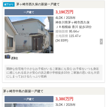
茅ヶ崎市西久保の新築一戸建て
値下がり
3,190万円
一戸建て
4LDK / 2026年
神奈川県茅ヶ崎市西久保
ＪＲ相模線 香川 徒歩18分
建物面積
95.64㎡
土地面積
115.47㎡
(34.93坪)
23
枚
閑静な住宅地で小さなお子様がいるご家族にも安心 お子様をいつも身近
に感じられる近さが安心の浜之郷小学校徒歩10分 ご家族の思い出も大切
にしまっておけるたっぷり収納
茅ヶ崎市中島の新築一戸建て
3,380万円
一戸建て
3LDK / 2026年