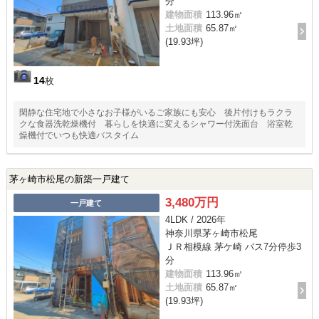
分
建物面積
113.96㎡
土地面積
65.87㎡
(19.93坪)
14
枚
閑静な住宅地で小さなお子様がいるご家族にも安心 後片付けもラクラ
クな食器洗乾燥機付 暮らしを快適に変えるシャワー付洗面台 浴室乾
燥機付でいつも快適バスタイム
茅ヶ崎市松尾の新築一戸建て
3,480万円
一戸建て
4LDK / 2026年
神奈川県茅ヶ崎市松尾
ＪＲ相模線 茅ケ崎 バス7分停歩3
分
建物面積
113.96㎡
土地面積
65.87㎡
(19.93坪)