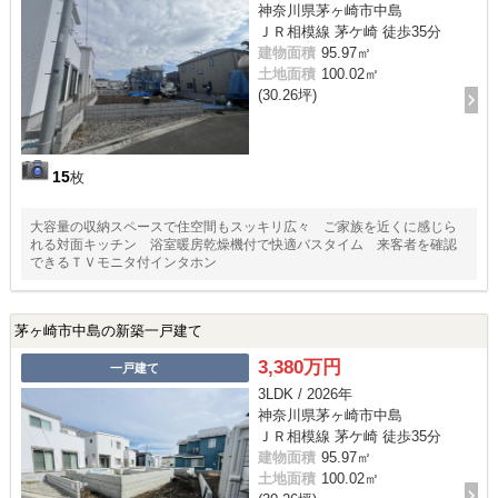
神奈川県茅ヶ崎市中島
ＪＲ相模線 茅ケ崎 徒歩35分
建物面積
95.97㎡
土地面積
100.02㎡
(30.26坪)
15
枚
大容量の収納スペースで住空間もスッキリ広々 ご家族を近くに感じら
れる対面キッチン 浴室暖房乾燥機付で快適バスタイム 来客者を確認
できるＴＶモニタ付インタホン
茅ヶ崎市中島の新築一戸建て
3,380万円
一戸建て
3LDK / 2026年
神奈川県茅ヶ崎市中島
ＪＲ相模線 茅ケ崎 徒歩35分
建物面積
95.97㎡
土地面積
100.02㎡