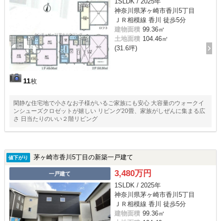
1SLDK / 2025年
神奈川県茅ヶ崎市香川5丁目
ＪＲ相模線 香川 徒歩5分
建物面積
99.36㎡
土地面積
104.46㎡
(31.6坪)
11
枚
閑静な住宅地で小さなお子様がいるご家族にも安心 大容量のウォークイ
ンシューズクロゼットが嬉しい リビング20畳、家族がしぜんに集まる広
さ 日当たりのいい２階リビング
茅ヶ崎市香川5丁目の新築一戸建て
値下がり
3,480万円
一戸建て
1SLDK / 2025年
神奈川県茅ヶ崎市香川5丁目
ＪＲ相模線 香川 徒歩5分
建物面積
99.36㎡