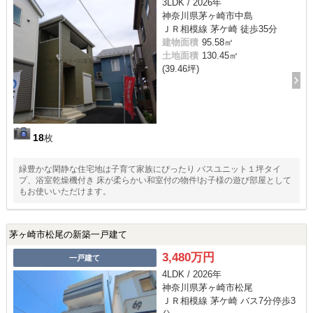
3LDK / 2026年
神奈川県茅ヶ崎市中島
ＪＲ相模線 茅ケ崎 徒歩35分
建物面積
95.58㎡
土地面積
130.45㎡
(39.46坪)
18
枚
緑豊かな閑静な住宅地は子育て家族にぴったり バスユニット１坪タイ
プ、浴室乾燥機付き 床が柔らかい和室付の物件!お子様の遊び部屋として
もお使いいただけます。
茅ヶ崎市松尾の新築一戸建て
3,480万円
一戸建て
4LDK / 2026年
神奈川県茅ヶ崎市松尾
ＪＲ相模線 茅ケ崎 バス7分停歩3