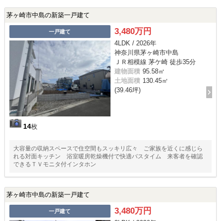
茅ヶ崎市中島の新築一戸建て
3,480万円
一戸建て
4LDK / 2026年
神奈川県茅ヶ崎市中島
ＪＲ相模線 茅ケ崎 徒歩35分
建物面積
95.58㎡
土地面積
130.45㎡
(39.46坪)
14
枚
大容量の収納スペースで住空間もスッキリ広々 ご家族を近くに感じら
れる対面キッチン 浴室暖房乾燥機付で快適バスタイム 来客者を確認
できるＴＶモニタ付インタホン
茅ヶ崎市中島の新築一戸建て
3,480万円
一戸建て