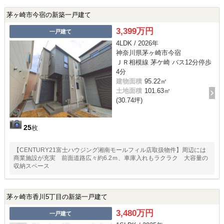
茅ヶ崎市今宿の新築一戸建て
3,399万円
一戸建て
4LDK / 2026年
神奈川県茅ヶ崎市今宿
ＪＲ相模線 茅ケ崎 バス12分停歩
4分
建物面積
95.22㎡
土地面積
101.63㎡
(30.74坪)
25
枚
【CENTURY21富士ハウジング湘南モールフィル店取扱物件】周辺には
商業施設が充実 前面道路広々約6.2ｍ、車庫入れもラクラク 大容量の
収納スペース
茅ヶ崎市香川5丁目の新築一戸建て
3,480万円
一戸建て