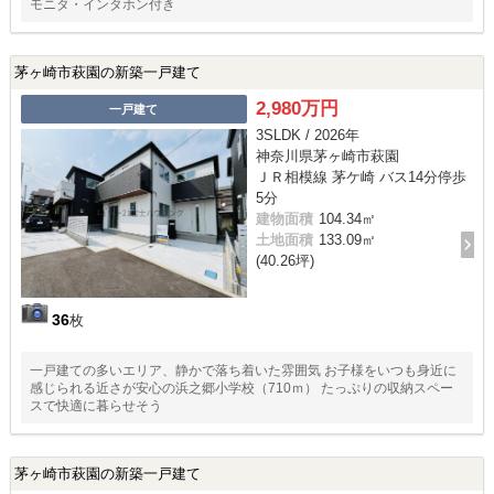
モニタ・インタホン付き
茅ヶ崎市萩園の新築一戸建て
2,980万円
一戸建て
3SLDK / 2026年
神奈川県茅ヶ崎市萩園
ＪＲ相模線 茅ケ崎 バス14分停歩
5分
建物面積
104.34㎡
土地面積
133.09㎡
(40.26坪)
36
枚
一戸建ての多いエリア、静かで落ち着いた雰囲気 お子様をいつも身近に
感じられる近さが安心の浜之郷小学校（710ｍ） たっぷりの収納スペー
スで快適に暮らせそう
茅ヶ崎市萩園の新築一戸建て