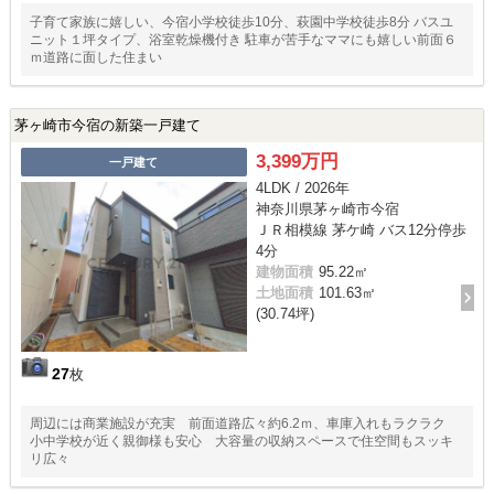
子育て家族に嬉しい、今宿小学校徒歩10分、萩園中学校徒歩8分 バスユ
ニット１坪タイプ、浴室乾燥機付き 駐車が苦手なママにも嬉しい前面６
ｍ道路に面した住まい
茅ヶ崎市今宿の新築一戸建て
3,399万円
一戸建て
4LDK / 2026年
神奈川県茅ヶ崎市今宿
ＪＲ相模線 茅ケ崎 バス12分停歩
4分
建物面積
95.22㎡
土地面積
101.63㎡
(30.74坪)
27
枚
周辺には商業施設が充実 前面道路広々約6.2ｍ、車庫入れもラクラク
小中学校が近く親御様も安心 大容量の収納スペースで住空間もスッキ
リ広々