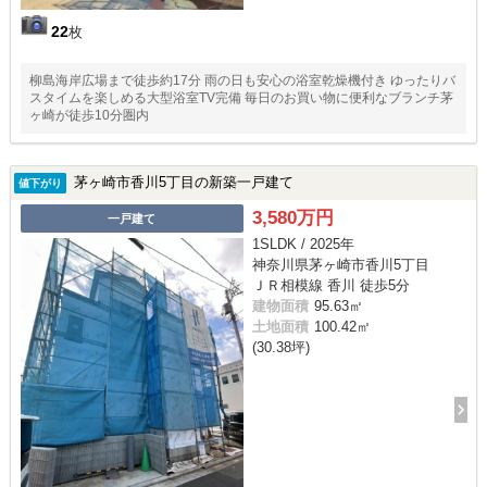
22
枚
柳島海岸広場まで徒歩約17分 雨の日も安心の浴室乾燥機付き ゆったりバ
スタイムを楽しめる大型浴室TV完備 毎日のお買い物に便利なブランチ茅
ヶ崎が徒歩10分圏内
茅ヶ崎市香川5丁目の新築一戸建て
値下がり
3,580万円
一戸建て
1SLDK / 2025年
神奈川県茅ヶ崎市香川5丁目
ＪＲ相模線 香川 徒歩5分
建物面積
95.63㎡
土地面積
100.42㎡
(30.38坪)