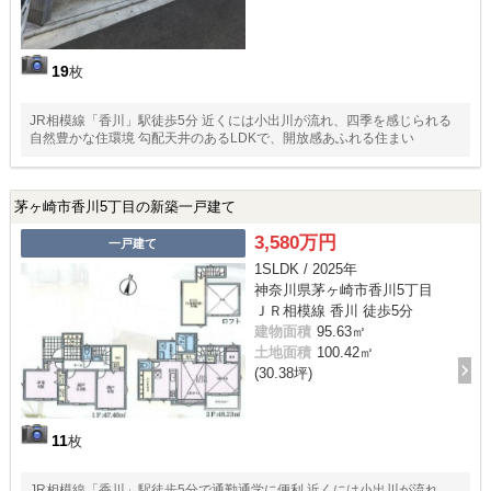
19
枚
JR相模線「香川」駅徒歩5分 近くには小出川が流れ、四季を感じられる
自然豊かな住環境 勾配天井のあるLDKで、開放感あふれる住まい
茅ヶ崎市香川5丁目の新築一戸建て
3,580万円
一戸建て
1SLDK / 2025年
神奈川県茅ヶ崎市香川5丁目
ＪＲ相模線 香川 徒歩5分
建物面積
95.63㎡
土地面積
100.42㎡
(30.38坪)
11
枚
JR相模線「香川」駅徒歩5分で通勤通学に便利 近くには小出川が流れ、