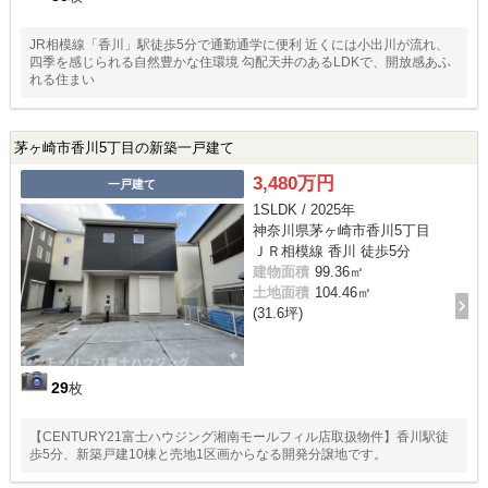
JR相模線「香川」駅徒歩5分で通勤通学に便利 近くには小出川が流れ、
四季を感じられる自然豊かな住環境 勾配天井のあるLDKで、開放感あふ
れる住まい
茅ヶ崎市香川5丁目の新築一戸建て
3,480万円
一戸建て
1SLDK / 2025年
神奈川県茅ヶ崎市香川5丁目
ＪＲ相模線 香川 徒歩5分
建物面積
99.36㎡
土地面積
104.46㎡
(31.6坪)
29
枚
【CENTURY21富士ハウジング湘南モールフィル店取扱物件】香川駅徒
歩5分、新築戸建10棟と売地1区画からなる開発分譲地です。